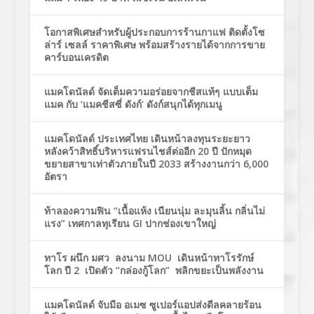
โอกาสพิเศษสำหรับผู้ประกอบการร้านกาแฟ ติดตั้งโซ
ล่าร์ เซลล์ ราคาพิเศษ พร้อมสร้างรายได้จากการขาย
คาร์บอนเครดิต
แมคโดนัลด์ จัดเต็มความอร่อยจากชีสแท้ๆ แบบเต็ม
แมค กับ ‘แมคชีสซี่ ดังก์’ ดังก์สนุกได้ทุกเมนู
แมคโดนัลด์ ประเทศไทย เดินหน้าลงทุนระยะยาว
หลังคว้าสิทธิ์บริหารแฟรนไชส์ต่ออีก 20 ปี ปักหมุด
ขยายสาขาเท่าตัวภายในปี 2033 สร้างงานกว่า 6,000
อัตรา
ท้าลองความฟิน “เนื้อแห้ง เนียนนุ่ม ละมุนลิ้น กลิ่นไม่
แรง” เทศกาลทุเรียน GI ปากช่องเขาใหญ่
ทาโร ผนึก มศว ลงนาม MOU เดินหน้าทาโรรักษ์
โลก ปี 2 เปิดตัว “กล่องกู้โลก” พลิกขยะเป็นพลังงาน
แมคโดนัลด์ จับมือ อเมซ ซูเปอร์แอปส่งดีลคลายร้อน