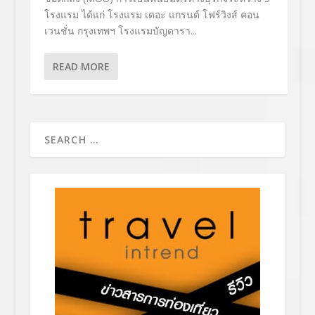
โรงแรม ได้แก่ โรงแรม เดอะ แกรนด์ โฟร์วิงส์ คอน
เวนชั่น กรุงเทพฯ โรงแรมบัญดารา...
READ MORE