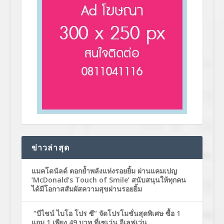
ข่าวล่าสุด
แมคโดนัลด์ ตอกย้ำพลังแห่งรอยยิ้ม ผ่านแคมเปญ
‘McDonald’s Touch of Smile’ สนับสนุนให้ทุกคน
ได้มีโอกาสสัมผัสความสุขผ่านรอยยิ้ม
“บีไชน์ ไบโอ โปร ซี” จัดโปรโมชั่นสุดพิเศษ ซื้อ 1
แถม 1 เพียง 49 บาท ที่เซเว่น อีเลฟเว่น