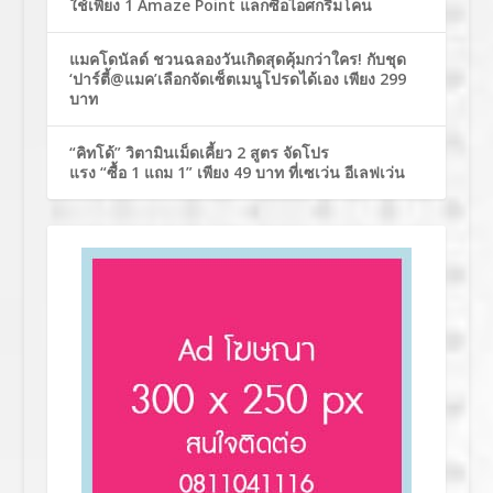
ใช้เพียง 1 Amaze Point แลกซื้อไอศกรีมโคน
แมคโดนัลด์ ชวนฉลองวันเกิดสุดคุ้มกว่าใคร! กับชุด
‘ปาร์ตี้@แมค’เลือกจัดเซ็ตเมนูโปรดได้เอง เพียง 299
บาท
“คิทโด้” วิตามินเม็ดเคี้ยว 2 สูตร จัดโปร
แรง “ซื้อ 1 แถม 1” เพียง 49 บาท ที่เซเว่น อีเลฟเว่น