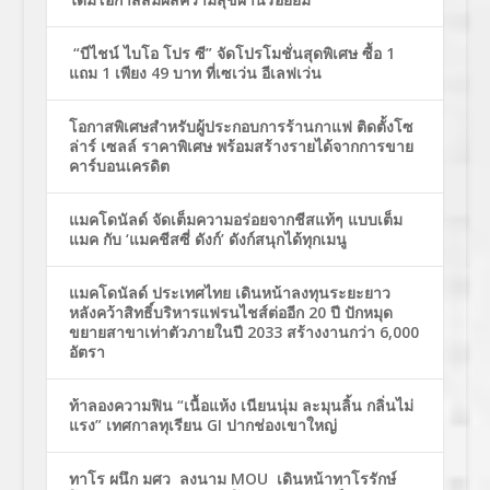
“บีไชน์ ไบโอ โปร ซี” จัดโปรโมชั่นสุดพิเศษ ซื้อ 1
แถม 1 เพียง 49 บาท ที่เซเว่น อีเลฟเว่น
โอกาสพิเศษสำหรับผู้ประกอบการร้านกาแฟ ติดตั้งโซ
ล่าร์ เซลล์ ราคาพิเศษ พร้อมสร้างรายได้จากการขาย
คาร์บอนเครดิต
แมคโดนัลด์ จัดเต็มความอร่อยจากชีสแท้ๆ แบบเต็ม
แมค กับ ‘แมคชีสซี่ ดังก์’ ดังก์สนุกได้ทุกเมนู
แมคโดนัลด์ ประเทศไทย เดินหน้าลงทุนระยะยาว
หลังคว้าสิทธิ์บริหารแฟรนไชส์ต่ออีก 20 ปี ปักหมุด
ขยายสาขาเท่าตัวภายในปี 2033 สร้างงานกว่า 6,000
อัตรา
ท้าลองความฟิน “เนื้อแห้ง เนียนนุ่ม ละมุนลิ้น กลิ่นไม่
แรง” เทศกาลทุเรียน GI ปากช่องเขาใหญ่
ทาโร ผนึก มศว ลงนาม MOU เดินหน้าทาโรรักษ์