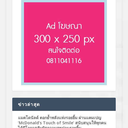
ข่าวล่าสุด
แมคโดนัลด์ ตอกย้ำพลังแห่งรอยยิ้ม ผ่านแคมเปญ
‘McDonald’s Touch of Smile’ สนับสนุนให้ทุกคน
ได้มีโอกาสสัมผัสความสุขผ่านรอยยิ้ม