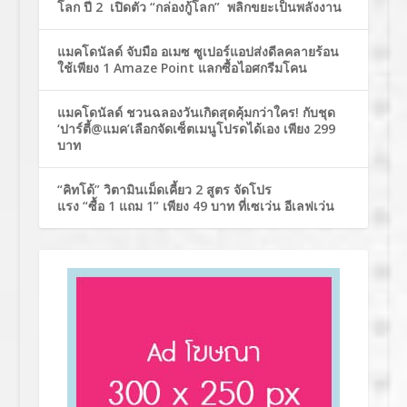
โลก ปี 2 เปิดตัว “กล่องกู้โลก” พลิกขยะเป็นพลังงาน
แมคโดนัลด์ จับมือ อเมซ ซูเปอร์แอปส่งดีลคลายร้อน
ใช้เพียง 1 Amaze Point แลกซื้อไอศกรีมโคน
แมคโดนัลด์ ชวนฉลองวันเกิดสุดคุ้มกว่าใคร! กับชุด
‘ปาร์ตี้@แมค’เลือกจัดเซ็ตเมนูโปรดได้เอง เพียง 299
บาท
“คิทโด้” วิตามินเม็ดเคี้ยว 2 สูตร จัดโปร
แรง “ซื้อ 1 แถม 1” เพียง 49 บาท ที่เซเว่น อีเลฟเว่น