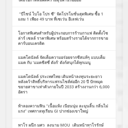
“บีไชน์ ไบโอ โปร ซี” จัดโปรโมชั่นสุดพิเศษ ซื้อ 1
แถม 1 เพียง 49 บาท ที่เซเว่น อีเลฟเว่น
โอกาสพิเศษสำหรับผู้ประกอบการร้านกาแฟ ติดตั้งโซ
ล่าร์ เซลล์ ราคาพิเศษ พร้อมสร้างรายได้จากการขาย
คาร์บอนเครดิต
แมคโดนัลด์ จัดเต็มความอร่อยจากชีสแท้ๆ แบบเต็ม
แมค กับ ‘แมคชีสซี่ ดังก์’ ดังก์สนุกได้ทุกเมนู
แมคโดนัลด์ ประเทศไทย เดินหน้าลงทุนระยะยาว
หลังคว้าสิทธิ์บริหารแฟรนไชส์ต่ออีก 20 ปี ปักหมุด
ขยายสาขาเท่าตัวภายในปี 2033 สร้างงานกว่า 6,000
อัตรา
ท้าลองความฟิน “เนื้อแห้ง เนียนนุ่ม ละมุนลิ้น กลิ่นไม่
แรง” เทศกาลทุเรียน GI ปากช่องเขาใหญ่
ทาโร ผนึก มศว ลงนาม MOU เดินหน้าทาโรรักษ์