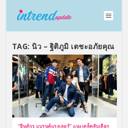
TAG:
นิว – ฐิติภูมิ เตชะอภัยคุณ
“ยีนส์กูรู แบรนด์แรงเลอร์” แนะเคล็ดลับเลือก