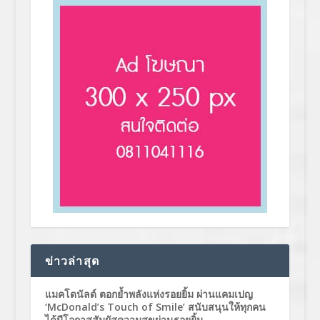
ข่าวล่าสุด
แมคโดนัลด์ ตอกย้ำพลังแห่งรอยยิ้ม ผ่านแคมเปญ
‘McDonald’s Touch of Smile’ สนับสนุนให้ทุกคน
ได้มีโอกาสสัมผัสความสุขผ่านรอยยิ้ม