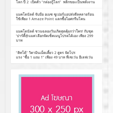
โลก ปี 2 เปิดตัว “กล่องกู้โลก” พลิกขยะเป็นพลังงาน
แมคโดนัลด์ จับมือ อเมซ ซูเปอร์แอปส่งดีลคลายร้อน
ใช้เพียง 1 Amaze Point แลกซื้อไอศกรีมโคน
แมคโดนัลด์ ชวนฉลองวันเกิดสุดคุ้มกว่าใคร! กับชุด
‘ปาร์ตี้@แมค’เลือกจัดเซ็ตเมนูโปรดได้เอง เพียง 299
บาท
“คิทโด้” วิตามินเม็ดเคี้ยว 2 สูตร จัดโปร
แรง “ซื้อ 1 แถม 1” เพียง 49 บาท ที่เซเว่น อีเลฟเว่น