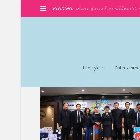
TRENDING:
เส้นทางสู่การสร้างรายได้จาก 5G ขอ
Lifestyle
Entertainme
TAG:
นายศุภกร มูลสุวรรณ