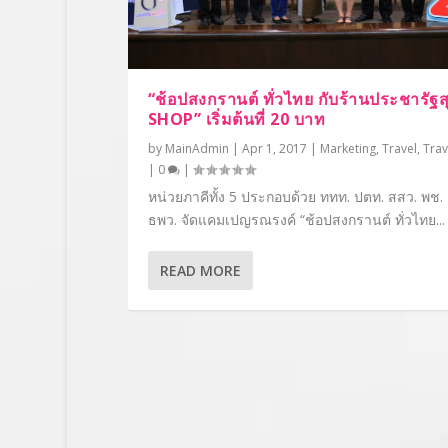
“ช้อปสงกรานต์ ทั่วไทย กับร้านประชารัฐส
SHOP” เริ่มต้นที่ 20 บาท
by
MainAdmin
|
Apr 1, 2017
|
Marketing
,
Travel
,
Trav
|
0
|
หน่วยภาคีทั้ง 5 ประกอบด้วย ททท. ปตท. สสว. พช.
ธพว. จัดแคมเปญรณรงค์ “ช้อปสงกรานต์ ทั่วไทย...
READ MORE