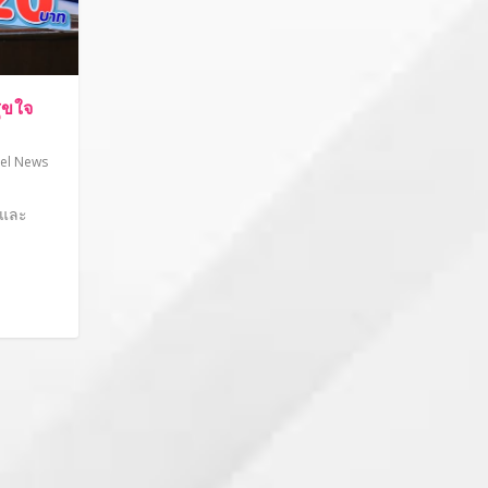
ุขใจ
el News
 และ