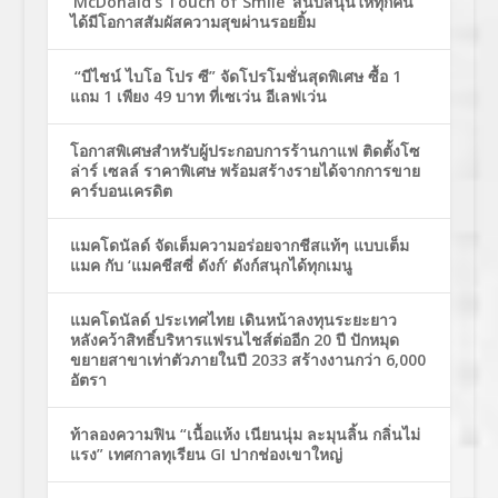
‘McDonald’s Touch of Smile’ สนับสนุนให้ทุกคน
ได้มีโอกาสสัมผัสความสุขผ่านรอยยิ้ม
“บีไชน์ ไบโอ โปร ซี” จัดโปรโมชั่นสุดพิเศษ ซื้อ 1
แถม 1 เพียง 49 บาท ที่เซเว่น อีเลฟเว่น
โอกาสพิเศษสำหรับผู้ประกอบการร้านกาแฟ ติดตั้งโซ
ล่าร์ เซลล์ ราคาพิเศษ พร้อมสร้างรายได้จากการขาย
คาร์บอนเครดิต
แมคโดนัลด์ จัดเต็มความอร่อยจากชีสแท้ๆ แบบเต็ม
แมค กับ ‘แมคชีสซี่ ดังก์’ ดังก์สนุกได้ทุกเมนู
แมคโดนัลด์ ประเทศไทย เดินหน้าลงทุนระยะยาว
หลังคว้าสิทธิ์บริหารแฟรนไชส์ต่ออีก 20 ปี ปักหมุด
ขยายสาขาเท่าตัวภายในปี 2033 สร้างงานกว่า 6,000
อัตรา
ท้าลองความฟิน “เนื้อแห้ง เนียนนุ่ม ละมุนลิ้น กลิ่นไม่
แรง” เทศกาลทุเรียน GI ปากช่องเขาใหญ่