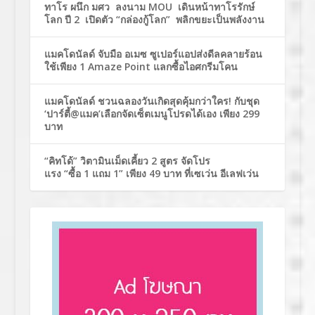
ทาโร ผนึก มศว ลงนาม MOU เดินหน้าทาโรรักษ์
โลก ปี 2 เปิดตัว “กล่องกู้โลก” พลิกขยะเป็นพลังงาน
แมคโดนัลด์ จับมือ อเมซ ซูเปอร์แอปส่งดีลคลายร้อน
ใช้เพียง 1 Amaze Point แลกซื้อไอศกรีมโคน
แมคโดนัลด์ ชวนฉลองวันเกิดสุดคุ้มกว่าใคร! กับชุด
‘ปาร์ตี้@แมค’เลือกจัดเซ็ตเมนูโปรดได้เอง เพียง 299
บาท
“คิทโด้” วิตามินเม็ดเคี้ยว 2 สูตร จัดโปร
แรง “ซื้อ 1 แถม 1” เพียง 49 บาท ที่เซเว่น อีเลฟเว่น