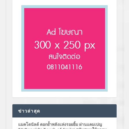
ข่าวล่าสุด
แมคโดนัลด์ ตอกย้ำพลังแห่งรอยยิ้ม ผ่านแคมเปญ