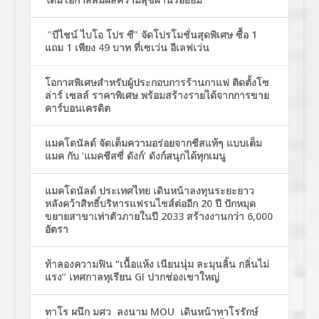
“บีไชน์ ไบโอ โปร ซี” จัดโปรโมชั่นสุดพิเศษ ซื้อ 1
แถม 1 เพียง 49 บาท ที่เซเว่น อีเลฟเว่น
โอกาสพิเศษสำหรับผู้ประกอบการร้านกาแฟ ติดตั้งโซ
ล่าร์ เซลล์ ราคาพิเศษ พร้อมสร้างรายได้จากการขาย
คาร์บอนเครดิต
แมคโดนัลด์ จัดเต็มความอร่อยจากชีสแท้ๆ แบบเต็ม
แมค กับ ‘แมคชีสซี่ ดังก์’ ดังก์สนุกได้ทุกเมนู
แมคโดนัลด์ ประเทศไทย เดินหน้าลงทุนระยะยาว
หลังคว้าสิทธิ์บริหารแฟรนไชส์ต่ออีก 20 ปี ปักหมุด
ขยายสาขาเท่าตัวภายในปี 2033 สร้างงานกว่า 6,000
อัตรา
ท้าลองความฟิน “เนื้อแห้ง เนียนนุ่ม ละมุนลิ้น กลิ่นไม่
แรง” เทศกาลทุเรียน GI ปากช่องเขาใหญ่
ทาโร ผนึก มศว ลงนาม MOU เดินหน้าทาโรรักษ์