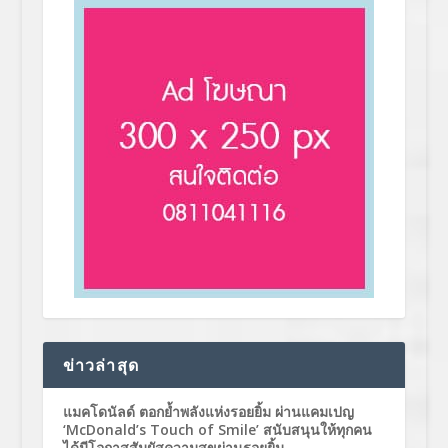
ข่าวล่าสุด
แมคโดนัลด์ ตอกย้ำพลังแห่งรอยยิ้ม ผ่านแคมเปญ
‘McDonald’s Touch of Smile’ สนับสนุนให้ทุกคน
ได้มีโอกาสสัมผัสความสุขผ่านรอยยิ้ม