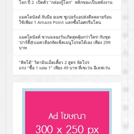
โลก ปี 2 เปิดตัว “กล่องกู้โลก” พลิกขยะเป็นพลังงาน
แมคโดนัลด์ จับมือ อเมซ ซูเปอร์แอปส่งดีลคลายร้อน
ใช้เพียง 1 Amaze Point แลกซื้อไอศกรีมโคน
แมคโดนัลด์ ชวนฉลองวันเกิดสุดคุ้มกว่าใคร! กับชุด
‘ปาร์ตี้@แมค’เลือกจัดเซ็ตเมนูโปรดได้เอง เพียง 299
บาท
“คิทโด้” วิตามินเม็ดเคี้ยว 2 สูตร จัดโปร
แรง “ซื้อ 1 แถม 1” เพียง 49 บาท ที่เซเว่น อีเลฟเว่น