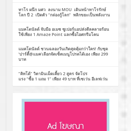
ทาโร ผนึก มศว ลงนาม MOU เดินหน้าทาโรรักษ์
โลก ปี 2 เปิดตัว “กล่องกู้โลก” พลิกขยะเป็นพลังงาน
แมคโดนัลด์ จับมือ อเมซ ซูเปอร์แอปส่งดีลคลายร้อน
ใช้เพียง 1 Amaze Point แลกซื้อไอศกรีมโคน
แมคโดนัลด์ ชวนฉลองวันเกิดสุดคุ้มกว่าใคร! กับชุด
‘ปาร์ตี้@แมค’เลือกจัดเซ็ตเมนูโปรดได้เอง เพียง 299
บาท
“คิทโด้” วิตามินเม็ดเคี้ยว 2 สูตร จัดโปร
แรง “ซื้อ 1 แถม 1” เพียง 49 บาท ที่เซเว่น อีเลฟเว่น