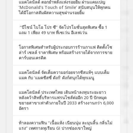
แมคโดนัลด์ ตอกย้ำพลังแห่งรอยยิ้ม ผ่านแคมเปญ
‘McDonald’s Touch of Smile’ สนับสนุนให้ทุกคน
ได้มีโอกาสสัมผัสความสุขผ่านรอยยิ้ม
“บีไชน์ ไบโอ โปร ซี” จัดโปรโมชั่นสุดพิเศษ ซื้อ 1
แถม 1 เพียง 49 บาท ที่เซเว่น อีเลฟเว่น
โอกาสพิเศษสำหรับผู้ประกอบการร้านกาแฟ ติดตั้งโซ
ล่าร์ เซลล์ ราคาพิเศษ พร้อมสร้างรายได้จากการขาย
คาร์บอนเครดิต
แมคโดนัลด์ จัดเต็มความอร่อยจากชีสแท้ๆ แบบเต็ม
แมค กับ ‘แมคชีสซี่ ดังก์’ ดังก์สนุกได้ทุกเมนู
แมคโดนัลด์ ประเทศไทย เดินหน้าลงทุนระยะยาว
หลังคว้าสิทธิ์บริหารแฟรนไชส์ต่ออีก 20 ปี ปักหมุด
ขยายสาขาเท่าตัวภายในปี 2033 สร้างงานกว่า 6,000
อัตรา
ท้าลองความฟิน “เนื้อแห้ง เนียนนุ่ม ละมุนลิ้น กลิ่นไม่
แรง” เทศกาลทุเรียน GI ปากช่องเขาใหญ่