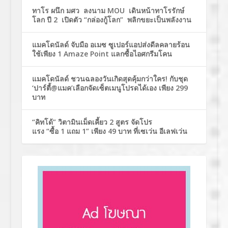
ทาโร ผนึก มศว ลงนาม MOU เดินหน้าทาโรรักษ์
โลก ปี 2 เปิดตัว “กล่องกู้โลก” พลิกขยะเป็นพลังงาน
แมคโดนัลด์ จับมือ อเมซ ซูเปอร์แอปส่งดีลคลายร้อน
ใช้เพียง 1 Amaze Point แลกซื้อไอศกรีมโคน
แมคโดนัลด์ ชวนฉลองวันเกิดสุดคุ้มกว่าใคร! กับชุด
‘ปาร์ตี้@แมค’เลือกจัดเซ็ตเมนูโปรดได้เอง เพียง 299
บาท
“คิทโด้” วิตามินเม็ดเคี้ยว 2 สูตร จัดโปร
แรง “ซื้อ 1 แถม 1” เพียง 49 บาท ที่เซเว่น อีเลฟเว่น