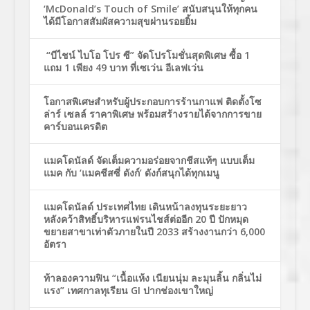
‘McDonald’s Touch of Smile’ สนับสนุนให้ทุกคน
ได้มีโอกาสสัมผัสความสุขผ่านรอยยิ้ม
“บีไชน์ ไบโอ โปร ซี” จัดโปรโมชั่นสุดพิเศษ ซื้อ 1
แถม 1 เพียง 49 บาท ที่เซเว่น อีเลฟเว่น
โอกาสพิเศษสำหรับผู้ประกอบการร้านกาแฟ ติดตั้งโซ
ล่าร์ เซลล์ ราคาพิเศษ พร้อมสร้างรายได้จากการขาย
คาร์บอนเครดิต
แมคโดนัลด์ จัดเต็มความอร่อยจากชีสแท้ๆ แบบเต็ม
แมค กับ ‘แมคชีสซี่ ดังก์’ ดังก์สนุกได้ทุกเมนู
แมคโดนัลด์ ประเทศไทย เดินหน้าลงทุนระยะยาว
หลังคว้าสิทธิ์บริหารแฟรนไชส์ต่ออีก 20 ปี ปักหมุด
ขยายสาขาเท่าตัวภายในปี 2033 สร้างงานกว่า 6,000
อัตรา
ท้าลองความฟิน “เนื้อแห้ง เนียนนุ่ม ละมุนลิ้น กลิ่นไม่
แรง” เทศกาลทุเรียน GI ปากช่องเขาใหญ่