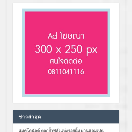
ข่าวล่าสุด
แมคโดนัลด์ ตอกย้ำพลังแห่งรอยยิ้ม ผ่านแคมเปญ