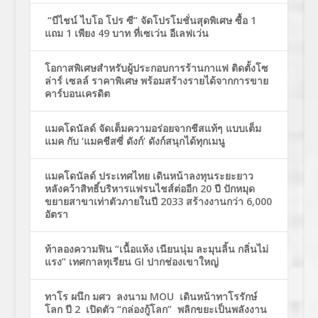
“บีไชน์ ไบโอ โปร ซี” จัดโปรโมชั่นสุดพิเศษ ซื้อ 1
แถม 1 เพียง 49 บาท ที่เซเว่น อีเลฟเว่น
โอกาสพิเศษสำหรับผู้ประกอบการร้านกาแฟ ติดตั้งโซ
ล่าร์ เซลล์ ราคาพิเศษ พร้อมสร้างรายได้จากการขาย
คาร์บอนเครดิต
แมคโดนัลด์ จัดเต็มความอร่อยจากชีสแท้ๆ แบบเต็ม
แมค กับ ‘แมคชีสซี่ ดังก์’ ดังก์สนุกได้ทุกเมนู
แมคโดนัลด์ ประเทศไทย เดินหน้าลงทุนระยะยาว
หลังคว้าสิทธิ์บริหารแฟรนไชส์ต่ออีก 20 ปี ปักหมุด
ขยายสาขาเท่าตัวภายในปี 2033 สร้างงานกว่า 6,000
อัตรา
ท้าลองความฟิน “เนื้อแห้ง เนียนนุ่ม ละมุนลิ้น กลิ่นไม่
แรง” เทศกาลทุเรียน GI ปากช่องเขาใหญ่
ทาโร ผนึก มศว ลงนาม MOU เดินหน้าทาโรรักษ์
โลก ปี 2 เปิดตัว “กล่องกู้โลก” พลิกขยะเป็นพลังงาน