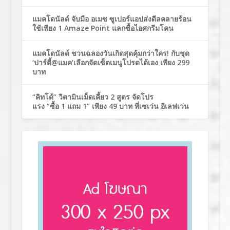
แมคโดนัลด์ จับมือ อเมซ ซูเปอร์แอปส่งดีลคลายร้อน
ใช้เพียง 1 Amaze Point แลกซื้อไอศกรีมโคน
แมคโดนัลด์ ชวนฉลองวันเกิดสุดคุ้มกว่าใคร! กับชุด
‘ปาร์ตี้@แมค’เลือกจัดเซ็ตเมนูโปรดได้เอง เพียง 299
บาท
“คิทโด้” วิตามินเม็ดเคี้ยว 2 สูตร จัดโปร
แรง “ซื้อ 1 แถม 1” เพียง 49 บาท ที่เซเว่น อีเลฟเว่น