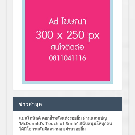
ข่าวล่าสุด
แมคโดนัลด์ ตอกย้ำพลังแห่งรอยยิ้ม ผ่านแคมเปญ
‘McDonald’s Touch of Smile’ สนับสนุนให้ทุกคน
ได้มีโอกาสสัมผัสความสุขผ่านรอยยิ้ม