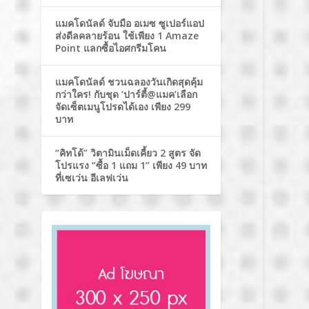
แมคโดนัลด์ จับมือ อเมซ ซูเปอร์แอป
ส่งดีลคลายร้อน ใช้เพียง 1 Amaze
Point แลกซื้อไอศกรีมโคน
แมคโดนัลด์ ชวนฉลองวันเกิดสุดคุ้ม
กว่าใคร! กับชุด ‘ปาร์ตี้@แมค’เลือก
จัดเซ็ตเมนูโปรดได้เอง เพียง 299
บาท
“คิทโด้” วิตามินเม็ดเคี้ยว 2 สูตร จัด
โปรแรง “ซื้อ 1 แถม 1” เพียง 49 บาท
ที่เซเว่น อีเลฟเว่น