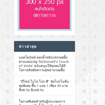
ข่าวล่าสุด
แมคโดนัลด์ ตอกย้ำพลังแห่งรอยยิ้ม
ผ่านแคมเปญ ‘McDonald’s Touch
of Smile’ สนับสนุนให้ทุกคนได้มี
โอกาสสัมผัสความสุขผ่านรอยยิ้ม
“บีไชน์ ไบโอ โปร ซี” จัดโปรโมชั่น
สุดพิเศษ ซื้อ 1 แถม 1 เพียง 49 บาท
ที่เซเว่น อีเลฟเว่น
โอกาสพิเศษสำหรับผู้ประกอบการ