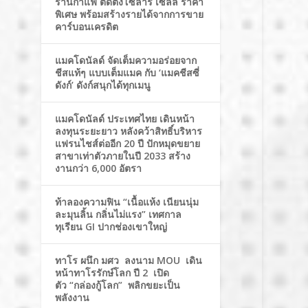
ร้านกาแฟ ติดตั้งโซล่าร์ เซลล์ ราคา
พิเศษ พร้อมสร้างรายได้จากการขาย
คาร์บอนเครดิต
แมคโดนัลด์ จัดเต็มความอร่อยจาก
ชีสแท้ๆ แบบเต็มแมค กับ ‘แมคชีสซี่
ดังก์’ ดังก์สนุกได้ทุกเมนู
แมคโดนัลด์ ประเทศไทย เดินหน้า
ลงทุนระยะยาว หลังคว้าสิทธิ์บริหาร
แฟรนไชส์ต่ออีก 20 ปี ปักหมุดขยาย
สาขาเท่าตัวภายในปี 2033 สร้าง
งานกว่า 6,000 อัตรา
ท้าลองความฟิน “เนื้อแห้ง เนียนนุ่ม
ละมุนลิ้น กลิ่นไม่แรง” เทศกาล
ทุเรียน GI ปากช่องเขาใหญ่
ทาโร ผนึก มศว ลงนาม MOU เดิน
หน้าทาโรรักษ์โลก ปี 2 เปิด
ตัว “กล่องกู้โลก” พลิกขยะเป็น
พลังงาน