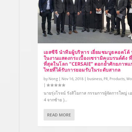
เอสซีจี นำทีมผู้บริหาร เยี่ยมชมบูธคอตโต้ ท
ในงานแสดงกระเบื้องเซรามิคแบรนด์ดัง ที
ที่สุดในโลก “CERSAIE” ตอกย้ำศักยภาพแ
ไทยที่ได้รับการยอมรับในระดับสากล
by
Nong
|
Nov 16, 2018
|
business
,
PR
,
Products
,
Wo
|
นายรุ่งโรจน์ รังสิโยภาส กรรมการผู้จัดการใหญ่ เอสซ
4 จากซ้าย )...
READ MORE