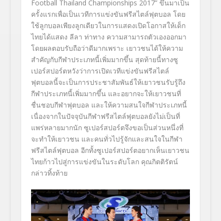
Football Thailand Championships 2017” ขึ้นมาเป็น
ครั้งแรกเพื่อเป็นเวทีการแข่งขันฟรีสไตล์ฟุตบอล โดย
ใช้ลูกบอลเพียงลูกเดียวในการแสดงเปิดโอกาสให้เด็ก
ไทยได้แสดง ลีลา ท่าทาง ความสามารถตัวเองออกมา
โดยผลตอบรับถือว่าดีมากเพราะ เยาวชนได้ให้ความ
สำคัญกับกีฬาประเภทนี้เพิ่มมากขึ้น สุดท้ายนี้ทางซู
เปอร์สปอร์ตหวังว่าการเปิดเวทีแข่งขันฟรีสไตล์
ฟุตบอลนี้จะเป็นการประชาสัมพันธ์ให้เยาวชนรับรู้ถึง
กีฬาประเภทนี้เพิ่มมากขึ้น และอยากจะให้เยาวชนที่
ชื่นชอบกีฬาฟุตบอล และให้ความสนใจกีฬาประเภทนี้
เนื่องจากในปัจจุบันกีฬาฟรีสไตล์ฟุตบอลยังไม่เป็นที่
แพร่หลายมากนัก ซูเปอร์สปอร์ตจึงขอเป็นส่วนหนึ่งที่
จะทำให้เยาวชน และคนทั่วไปรู้จักและสนใจในกีฬา
ฟรีสไตล์ฟุตบอล อีกทั้งซูเปอร์สปอร์ตอยากเห็นเยาวชน
ไทยก้าวไปสู่การแข่งขันในระดับโลก
คุณกิตติรัตน์
กล่าวทิ้งท้าย