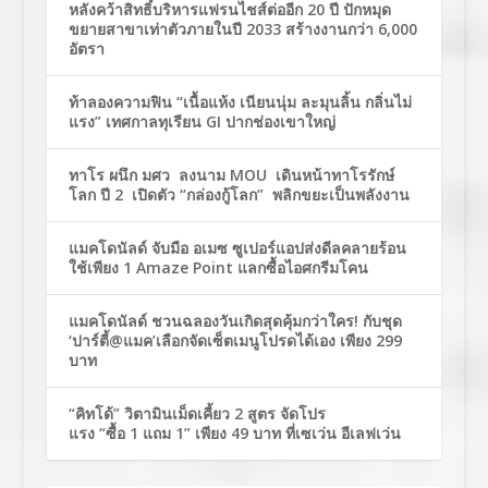
หลังคว้าสิทธิ์บริหารแฟรนไชส์ต่ออีก 20 ปี ปักหมุด
ขยายสาขาเท่าตัวภายในปี 2033 สร้างงานกว่า 6,000
อัตรา
ท้าลองความฟิน “เนื้อแห้ง เนียนนุ่ม ละมุนลิ้น กลิ่นไม่
แรง” เทศกาลทุเรียน GI ปากช่องเขาใหญ่
ทาโร ผนึก มศว ลงนาม MOU เดินหน้าทาโรรักษ์
โลก ปี 2 เปิดตัว “กล่องกู้โลก” พลิกขยะเป็นพลังงาน
แมคโดนัลด์ จับมือ อเมซ ซูเปอร์แอปส่งดีลคลายร้อน
ใช้เพียง 1 Amaze Point แลกซื้อไอศกรีมโคน
แมคโดนัลด์ ชวนฉลองวันเกิดสุดคุ้มกว่าใคร! กับชุด
‘ปาร์ตี้@แมค’เลือกจัดเซ็ตเมนูโปรดได้เอง เพียง 299
บาท
“คิทโด้” วิตามินเม็ดเคี้ยว 2 สูตร จัดโปร
แรง “ซื้อ 1 แถม 1” เพียง 49 บาท ที่เซเว่น อีเลฟเว่น