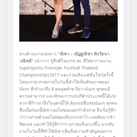
ทางด้านนางเอกสาว
“ณิชา – ณัฏฐณิชา ดังวัธนา
วณิชย์”
กล่าวว่า รู้สึกดีใจมากๆ ค่ะ ที่ได้มาร่วมงาน
Supersports Freestyle Football Thailand
Championships2017 และร่วมเดินแฟชั่นโชว์ครั้งนี้
โดยบรรยากาศภายในวันนี้ทำให้เห็นศักยภาพของ
น้องๆ ที่เข้ามาถึง 8 คนสุดท้าย ถือว่าน้องๆ ทุกคนมี
ความสามารถ และทักษะการเล่นกีฬาประเภทนี้ได้เก่ง
มาก ที่ก้าวมาถึงในจุดๆนี้ได้ ต้องขอชื่นชมน้องๆ ทุกคน
ซึ่งเมื่อก่อนนี้ณิชาเองไม่ชอบออกกำลังกาย จึงเริ่มรู้สึก
ว่าร่างกายตัวเองไม่ค่อยแข็งแรงเท่าไร เลยหันมาเข้า
ฟิตเนส และทำให้รู้สึกว่าร่างกายแข็งแรงขึ้น บวกกับ
งานในวันนี้ที่ทำให้ณิชาเห็นถึงความสำคัญของการ