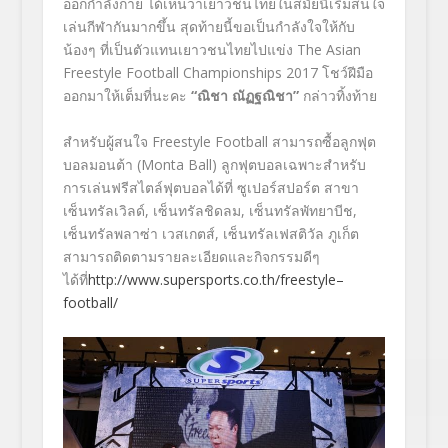
ออกกำลังกาย ได้เห็นว่าเยาวชนไทยในสมัยนี้เริ่มสนใจ
เล่นกีฬากันมากขึ้น สุดท้ายนี้ขอเป็นกำลังใจให้กับ
น้องๆ ที่เป็นตัวแทนเยาวชนไทยไปแข่ง The Asian
Freestyle Football Championships 2017 โชว์ฝีมือ
ออกมาให้เต็มที่นะคะ
“ณิชา ณัฏฐณิชา”
กล่าวทิ้งท้าย
สำหรับผู้สนใจ
Freestyle Football
สามารถซื้อลูกฟุต
บอลมอนต้า (
Monta Ball
) ลูกฟุตบอลเฉพาะสำหรับ
การเล่นฟรี
สไตล์ฟุตบอลได้ที่ ซูเปอร์สปอร์ต สาขา
เซ็นทรัลเวิลด์
,
เซ็นทรัลชิดลม
,
เซ็นทรัลพัทยาบีช
,
เซ็นทรัลพลาซ่า เวสเกตส์
,
เซ็นทรัลเฟสติวัล ภูเก็ต
สามารถติดตามรายละเอียดและกิจกร
รมดีๆ
ได้ที่
http
://
www
.
supersports
.
co
.
th
/
f
reestyle
–
football
/