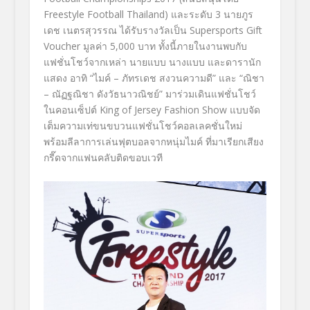
Freestyle Football Thailand
)
และระดับ
3
นายภูร
เดช เนตรสุวรรณ
ได้รับรางวัลเป็น
Supersports Gift
Voucher
มูลค่า 5
,
000 บาท ทั้งนี้ภายในงานพบกับ
แฟชั่นโชว์
จากเหล่า นายแบบ นางแบบ และดารานัก
แสดง
อาทิ
“ไมค์ – ภัทรเดช สงวนความดี”
และ
“ณิชา
– ณัฏฐณิชา ดังวัธนาวณิชย์”
มาร่วมเดินแฟชั่นโชว์
ในคอนเซ็ปต์
King of Jersey Fashion Show
แบบจัด
เต็มความเท่ขนขบวนแฟชั่นโ
ชว์คอลเลคชั่น
ใหม่
พร้อมลีลาการเล่นฟุตบอลจากหนุ่ม
ไมค์ ที่มาเรียกเสียง
กรี๊ดจากแฟนคลับ
ติดขอบเวที