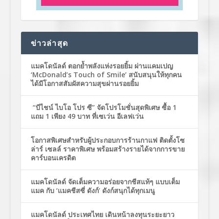
ข่าวล่าสุด
แมคโดนัลด์ ตอกย้ำพลังแห่งรอยยิ้ม ผ่านแคมเปญ
‘McDonald’s Touch of Smile’ สนับสนุนให้ทุกคน
ได้มีโอกาสสัมผัสความสุขผ่านรอยยิ้ม
“บีไชน์ ไบโอ โปร ซี” จัดโปรโมชั่นสุดพิเศษ ซื้อ 1
แถม 1 เพียง 49 บาท ที่เซเว่น อีเลฟเว่น
โอกาสพิเศษสำหรับผู้ประกอบการร้านกาแฟ ติดตั้งโซ
ล่าร์ เซลล์ ราคาพิเศษ พร้อมสร้างรายได้จากการขาย
คาร์บอนเครดิต
แมคโดนัลด์ จัดเต็มความอร่อยจากชีสแท้ๆ แบบเต็ม
แมค กับ ‘แมคชีสซี่ ดังก์’ ดังก์สนุกได้ทุกเมนู
แมคโดนัลด์ ประเทศไทย เดินหน้าลงทุนระยะยาว