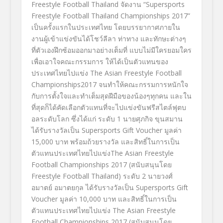
Freestyle Football Thailand
จัดงาน
“
Supersports
Freestyle Football Thailand Championships 2017
”
เป็นครั้งแรกในประเทศไทย โดยบรรยากาศภายใน
งาน
ผู้เข้าแข่ง
ขันได้โชว์ลีลา ท่าทาง และทักษะต่างๆ
ที่ตัวเองฝึกซ้อมออกมาอย่างเต็ม
ที่ แบบไม่มีใครยอมใคร
เพื่อเอาใจคณะกรรมการ ให้ได้เป็นตัวแทน
ของ
ประเทศไทยไป
แข่ง
The Asian Freestyle Football
Championships
2017
จนทำให้คณะกรรมการหนักใจ
กับการตั้งใจและทำเต็มสุดฝีมือข
องน้องๆทุกคน และใน
ที่สุดก็ได้คัดเลือกตัวแท
นที่จะไปแข่งขัน
ฟรีสไตล์ฟุตบ
อล
ร
ะดับโลก ซึ่งได้แก่ ระดับ
1
นายศุภกิจ ขุนสมาน
ได้รับรางวัลเป็น
Supersports Gift Voucher
มูลค่า
15,000
บาท พร้อมถ้วยรางวัล และสิทธิ์ในการเป็น
ตัวแทนประเทศ
ไทยไปแข่ง
The Asian Freestyle
Football Championships 2017
(สนับสนุนโดย
Freestyle Football Thailand
)
ระดับ
2
นายวงศ์
อมาตย์ อมาตยกุล
ได้รับรางวัลเป็น
Supersports Gift
Voucher
มูลค่า
10,000
บาท และสิทธิ์ในการเป็น
ตัวแทนประเทศ
ไทยไปแข่ง
The Asian Freestyle
Football Championships 2017
(สนับสนุนโดย