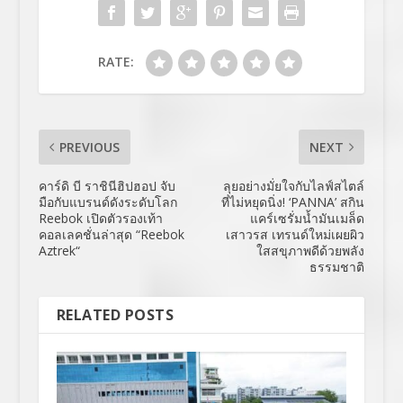
RATE:
PREVIOUS
NEXT
คาร์ดิ บี ราชินีฮิปฮอป จับ
ลุยอย่างมั่ยใจกับไลฟ์สไตล์
มือกับแบรนด์ดังระดับโลก
ที่ไม่หยุดนิ่ง! ‘PANNA’ สกิน
Reebok เปิดตัวรองเท้า
แคร์เซรั่มน้ำมันเมล็ด
คอลเลคชั่นล่าสุด “Reebok
เสาวรส เทรนด์ใหม่เผยผิว
Aztrek“
ใสสขุภาพดีด้วยพลัง
ธรรมชาติ
RELATED POSTS