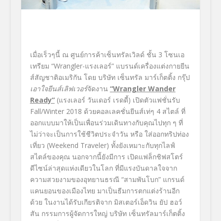
เมื่อเร็วๆนี้ ณ ศูนย์การค้าเซ็นทรัลเวิลด์ ชั้น 3 โซนเอ
เทรียม “Wrangler-แรงเลอร์” แบรนด์เครื่องแต่งกายยีน
ส์สัญชาติอเมริกัน โดย บริษัท เซ็นทรัล มาร์เก็ตติ้ง กรุ๊ป
เอาใจ
ยีนส์เลิฟเวอร์
จัดงาน
“
Wrangler Wander
Ready”
(แรงเลอร์ วันเดอร์ เรดดี้) เปิดตัวแฟชั่นรับ
Fall/Winter 2018
ด้วยคอลเลคชั่นยีนส์เท่ๆ 4 สไตล์ ที่
ออกแบบมาให้เป็นเพื่อนร่วมเดินทางกับคุณไปทุก ๆ ที่
ไม่ว่าจะเป็นการใช้ชีวิตประจำวัน หรือ ใส่ออกทริปท่อง
เที่ยว (Weekend Traveler) ทั้งยังเหมาะกับทุกไลฟ์
สไตล์ของคุณ นอกจากนี้ยังมีการ เปิดแฟล็กชิฟสโตร์
ดีไซน์ล่าสุดแห่งเดียวในโลก ที่มีแรงบันดาลใจจาก
ความสวยงามของอุทยานธรณี “สามพันโบก” แกรนด์
แคนยอนของเมืองไทย มาเป็นธีมการตกแต่งร้านอีก
ด้วย ในงานได้รับเกียรติจาก มิสเตอร์เอ็ดวิน ยัป ฮอว์
สัน กรรมการผู้จัดการใหญ่ บริษัท เซ็นทรัลมาร์เก็ตติ้ง