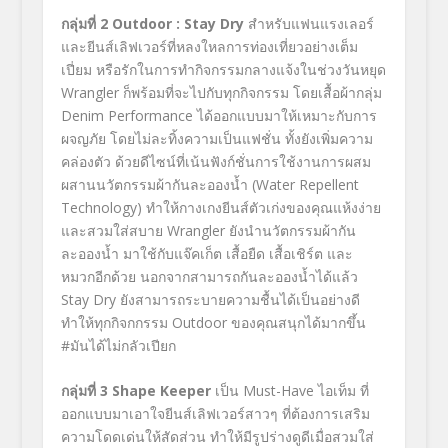
กลุ่มที่ 2
Outdoor : Stay Dry
สำหรับแฟนแรงเลอร์
และยีนส์เลิฟเวอร์ที่หลงใหลการท่องเที่ยวอย่างเต็ม
เปี่ยม หรือรักในการทำกิจกรรมกลางแจ้งในช่วงวันหยุด
Wrangler ก็พร้อมที่จะไปกับทุกกิจกรรม โดยเสื้อผ้ากลุ่ม
Denim Performance ได้ออกแบบมาให้เหมาะกับการ
ผจญภัย โดยไม่ละทิ้งความเป็นแฟชั่น ทั้งยังเพิ่มความ
คล่องตัว ด้วยดีไซน์ที่เน้นฟังก์ชั่นการใช้งานการผสม
ผสานนวัตกรรมผ้ากันละอองน้ำ (Water Repellent
Technology) ทำให้กางเกงยีนส์ตัวเก่งของคุณแห้งง่าย
และสวมใส่สบาย Wrangler ยังนำนวัตกรรมผ้ากัน
ละอองน้ำ มาใช้กับแจ๊คเก็ต เสื้อยืด เสื้อเชิร์ต และ
หมวกอีกด้วย นอกจากสามารถกันละอองน้ำได้แล้ว
Stay Dry ยังสามารถระบายความชื้นได้เป็นอย่างดี
ทำให้ทุกกิจกกรรม Outdoor ของคุณสนุกได้มากขึ้น
#มันได้ไม่กลัวเปียก
กลุ่มที่ 3
Shape Keeper
เป็น Must-Have ไอเท็ม ที่
ออกแบบมาเอาใจยีนส์เลิฟเวอร์สาวๆ ที่ต้องการเสริม
ความโดดเด่นให้สัดส่วน ทำให้มีรูปร่างดูดีเมื่อสวมใส่