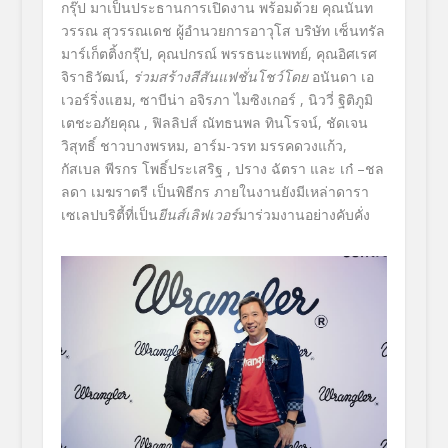
กรุ๊ป มาเป็นประธานการเปิดงาน พร้อมด้วย คุณนันท
วรรณ สุวรรณเดช ผู้อำนวยการอาวุโส บริษัท เซ็นทรัล
มาร์เก็ตติ้งกรุ๊ป, คุณปกรณ์ พรรธนะแพทย์, คุณอิศเรศ
จิราธิวัฒน์,
ร่วมสร้างสีสันแฟชั่นโชว์โดย
อนันดา เอ
เวอร์ริ่งแฮม, ซาบีน่า อจิรภา ไมซิงเกอร์ , นิววี่ ฐิติภูมิ
เตชะอภัยคุณ , ฟิลลิปส์ ณัทธนพล ทินโรจน์, ชัดเจน
วิสุทธิ์ ชาวบางพรหม, อาร์ม-วรท มรรคดวงแก้ว,
กัสเบล พีรกร โพธิ์ประเสริฐ , ปราง ฉัตรา และ เก๋ –ชล
ลดา เมฆราตรี เป็นพิธีกร ภายในงานยังมีเหล่าดารา
เซเลปบริตี้ที่เป็น
ยีนส์เลิฟเวอร์
มาร่วมงานอย่างคับคั่ง