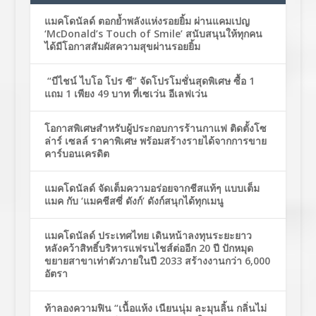
แมคโดนัลด์ ตอกย้ำพลังแห่งรอยยิ้ม ผ่านแคมเปญ
‘McDonald’s Touch of Smile’ สนับสนุนให้ทุกคน
ได้มีโอกาสสัมผัสความสุขผ่านรอยยิ้ม
“บีไชน์ ไบโอ โปร ซี” จัดโปรโมชั่นสุดพิเศษ ซื้อ 1
แถม 1 เพียง 49 บาท ที่เซเว่น อีเลฟเว่น
โอกาสพิเศษสำหรับผู้ประกอบการร้านกาแฟ ติดตั้งโซ
ล่าร์ เซลล์ ราคาพิเศษ พร้อมสร้างรายได้จากการขาย
คาร์บอนเครดิต
แมคโดนัลด์ จัดเต็มความอร่อยจากชีสแท้ๆ แบบเต็ม
แมค กับ ‘แมคชีสซี่ ดังก์’ ดังก์สนุกได้ทุกเมนู
แมคโดนัลด์ ประเทศไทย เดินหน้าลงทุนระยะยาว
หลังคว้าสิทธิ์บริหารแฟรนไชส์ต่ออีก 20 ปี ปักหมุด
ขยายสาขาเท่าตัวภายในปี 2033 สร้างงานกว่า 6,000
อัตรา
ท้าลองความฟิน “เนื้อแห้ง เนียนนุ่ม ละมุนลิ้น กลิ่นไม่