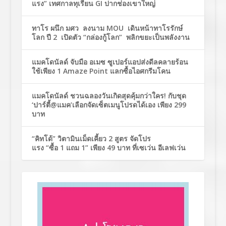
แรง” เทศกาลทุเรียน GI ปากช่องเขาใหญ่
ทาโร ผนึก มศว ลงนาม MOU เดินหน้าทาโรรักษ์
โลก ปี 2 เปิดตัว “กล่องกู้โลก” พลิกขยะเป็นพลังงาน
แมคโดนัลด์ จับมือ อเมซ ซูเปอร์แอปส่งดีลคลายร้อน
ใช้เพียง 1 Amaze Point แลกซื้อไอศกรีมโคน
แมคโดนัลด์ ชวนฉลองวันเกิดสุดคุ้มกว่าใคร! กับชุด
‘ปาร์ตี้@แมค’เลือกจัดเซ็ตเมนูโปรดได้เอง เพียง 299
บาท
“คิทโด้” วิตามินเม็ดเคี้ยว 2 สูตร จัดโปร
แรง “ซื้อ 1 แถม 1” เพียง 49 บาท ที่เซเว่น อีเลฟเว่น