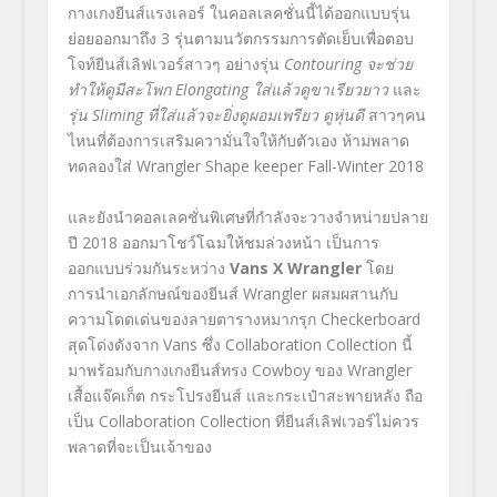
กางเกงยีนส์แรงเลอร์ ในคอลเลคชั่นนี้ได้ออกแบบรุ่น
ย่อยออกมาถึง 3 รุ่นตามนวัตกรรมการตัดเย็บเพื่อตอบ
โจท์ยีนส์เลิฟเวอร์สาวๆ อย่างรุ่น
Contouring
จะช่วย
ทำให้ดูมีสะโพก
Elongating
ใส่แล้วดูขาเรียวยาว
และ
รุ่น
Sliming
ที่ใส่แล้วจะยิ่งดูผอมเพรียว ดูหุ่นดี
สาวๆคน
ไหนที่ต้องการเสริมความั่นใจให้กับตัวเอง ห้ามพลาด
ทดลองใส่ Wrangler Shape keeper Fall-Winter 2018
และยังนำคอลเลคชั่นพิเศษที่กำลังจะวางจำหน่ายปลาย
ปี 2018 ออกมาโชว์โฉมให้ชมล่วงหน้า เป็นการ
ออกแบบร่วมกันระหว่าง
Vans X Wrangler
โดย
การนำเอกลักษณ์ของยีนส์ Wrangler ผสมผสานกับ
ความโดดเด่นของลายตารางหมากรุก Checkerboard
สุดโด่งดังจาก Vans ซึ่ง Collaboration Collection นี้
มาพร้อมกับกางเกงยีนส์ทรง Cowboy ของ Wrangler
เสื้อแจ๊คเก็ต กระโปรงยีนส์ และกระเป๋าสะพายหลัง ถือ
เป็น Collaboration Collection ที่ยีนส์เลิฟเวอร์ไม่ควร
พลาดที่จะเป็นเจ้าของ