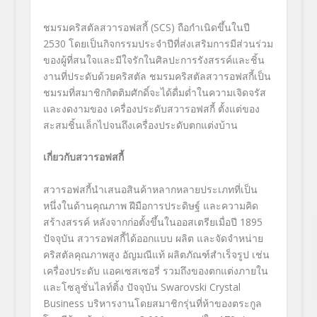
ชมรมคริสตัลสวารอฟสกี้ (SCS)
ถือกำเนิดขึ้นในปี
2530
โดยเป็นกิจกรรมประจำปีที่ส่งเสริมการมีส่วนร่วม
ของผู้ที่สนใจและมีใจรักในศิลปะการรังสรรค์และชิ้น
งานที่ประดับด้วยคริสตัล ชมรมคริสตัลสวารอฟสกี้เป็น
ชมรมที่สมาชิกกิตติมศักดิ์จะได้ดื่มด่ำในความเจิดจรัส
และงดงามของ เครื่องประดับสวารอฟสกี้ ตั้งแต่ของ
สะสมชิ้นเล็กไปจนถึงเครื่องประดับตกแต่งบ้าน
เกี่ยวกับสวารอฟสกี้
สวารอฟสกี้นำเสนอสินค้าหลากหลายประเภทที่เป็น
หนึ่งในด้านคุณภาพ ฝีมือการประดิษฐ์ และความคิด
สร้างสรรค์ หลังจากก่อตั้งขึ้นในออสเตรียเมื่อปี
1895
ปัจจุบัน สวารอฟสกี้ได้ออกแบบ ผลิต และจัดจำหน่าย
คริสตัลคุณภาพสูง อัญมณีแท้ ผลิตภัณฑ์สำเร็จรูป เช่น
เครื่องประดับ แอคเซสเซอรี่ รวมถึงของตกแต่งภายใน
และโซลูชั่นไลท์ติ้ง ปัจจุบัน Swarovski Crystal
Business บริหารงานโดยสมาชิกรุ่นที่ห้าของตระกูล