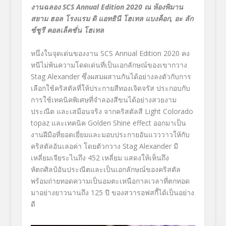
งานฉลอง
SCS Annual Edition
2020
ณ ห้องพิมาน
สยาม ฮอล โรงแรม ดิ แอทธินี โฮเทล แบงค็อก
,
อะ ลัก
ซ์ชูรี คอลเล็คชั่น โฮเทล
หนึ่งในจุดเด่นของงาน
SCS Annual Edition
2020 คง
หนีไม่พ้นความโดดเด่นที่เป็นเอกลักษณ์ของเขากวาง
Stag Alexander
ซึ่งผสมผสานกันได้อย่างลงตัวกับการ
เลือกใช้คริสตัลที่ให้ประกายสีทองเจิดจรัส ประกอบกับ
การใช้เทคนิคพิเศษที่จำลองสีขนได้อย่างสวยงาม
ประณีต และเสมือนจริง จากคริสตัลสี
Light Colorado
topaz
และเทคนิค
Golden Shine effect
ออกมาเป็น
งานฝีมือที่ยอดเยี่ยมและมอบประกายอันแวววาวให้กับ
คริสตัลอันเลอค่า โดยตัวกวาง
Stag Alexander
มี
เหลี่ยมเจียระไนถึง 452 เหลี่ยม แสดงให้เห็นถึง
หัตถศิลป์อันประณีตและเป็นเอกลักษณ์ของคริสตัล
พร้อมถ่ายทอดความเป็นอมตะเหนือกาลเวลาที่ตกทอด
มาอย่างยาวนานถึง 125 ปี ของสวารอฟสกี้ได้เป็นอย่าง
ดี