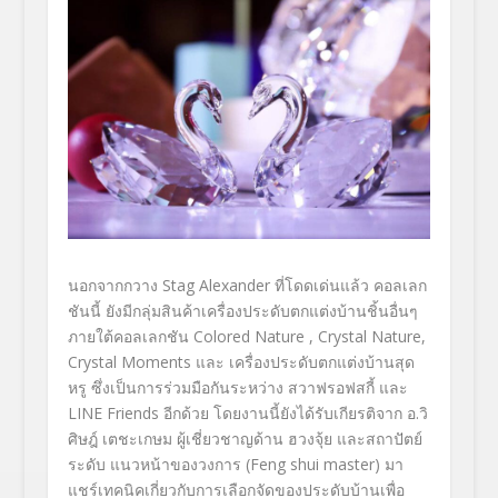
นอกจากกวาง
Stag Alexander
ที่โดดเด่นแล้ว คอลเลก
ชันนี้ ยังมีกลุ่มสินค้าเครื่องประดั
บตกแต่งบ้านชิ้นอื่นๆ
ภายใต้คอลเลกชัน
Colored Nature
, Crystal Nature,
Crystal Moments
และ เครื่องประดับตกแต่งบ้านสุด
หรู ซึ่งเป็นการร่วมมือกันระหว่าง สวาฟรอฟสกี้ และ
LINE Friends
อีกด้วย โดยงานนี้ยังได้รับเกียรติจาก อ.วิ
ศิษฎ์ เตชะเกษม ผู้เชี่ยวชาญด้าน ฮวงจุ้ย และสถาปัตย์
ระดับ แนวหน้าของวงการ (
Feng shui master)
มา
แชร์เทคนิคเกี่ยวกับการเลื
อกจัดของประดับบ้านเพื่อ