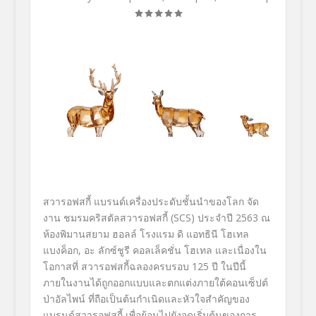
สวารอฟสกี้ แบรนด์เครื่องประดับชั้
นนำของโลก จัด
งาน ชมรมคริสตัลสวารอฟสกี้
(SCS)
ประจำปี 2563
ณ
ห้องพิมานสยาม ฮอลล์ โรงแรม ดิ แอทธินี โฮเทล
แบงค็อก
,
อะ ลักซ์ชูรี คอลเล็คชั่น โฮเทล และเนื่องใน
โอกาสที่ สวารอฟสกี้ฉลองครบรอบ 125 ปี ในปีนี้
ภายในงานได้ถูกออกแบบและตกแต่
งภายใต้คอนเซ็ปต์
ป่าอัลไพน์ ที่ถือเป็นต้นกำเนิดและหั
วใจสำคัญของ
แบรนด์สวารอฟสกี้ เพื่อย้อนไปยังจุดเริ่มต้
นของการ