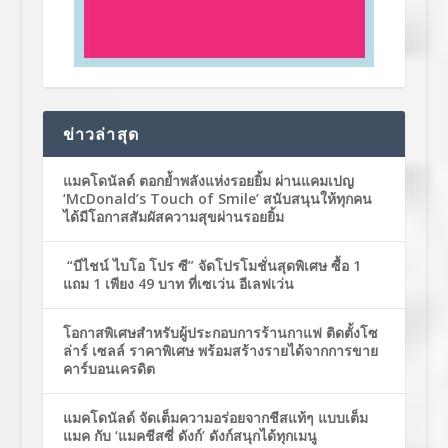
ข่าวล่าสุด
แมคโดนัลด์ ตอกย้ำพลังแห่งรอยยิ้ม ผ่านแคมเปญ
‘McDonald’s Touch of Smile’ สนับสนุนให้ทุกคน
ได้มีโอกาสสัมผัสความสุขผ่านรอยยิ้ม
“บีไชน์ ไบโอ โปร ซี” จัดโปรโมชั่นสุดพิเศษ ซื้อ 1
แถม 1 เพียง 49 บาท ที่เซเว่น อีเลฟเว่น
โอกาสพิเศษสำหรับผู้ประกอบการร้านกาแฟ ติดตั้งโซ
ล่าร์ เซลล์ ราคาพิเศษ พร้อมสร้างรายได้จากการขาย
คาร์บอนเครดิต
แมคโดนัลด์ จัดเต็มความอร่อยจากชีสแท้ๆ แบบเต็ม
แมค กับ ‘แมคชีสซี่ ดังก์’ ดังก์สนุกได้ทุกเมนู