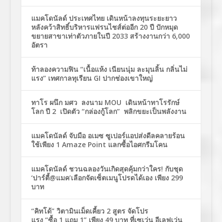
แมคโดนัลด์ ประเทศไทย เดินหน้าลงทุนระยะยาว
หลังคว้าสิทธิ์บริหารแฟรนไชส์ต่ออีก 20 ปี ปักหมุด
ขยายสาขาเท่าตัวภายในปี 2033 สร้างงานกว่า 6,000
อัตรา
ท้าลองความฟิน “เนื้อแห้ง เนียนนุ่ม ละมุนลิ้น กลิ่นไม่
แรง” เทศกาลทุเรียน GI ปากช่องเขาใหญ่
ทาโร ผนึก มศว ลงนาม MOU เดินหน้าทาโรรักษ์
โลก ปี 2 เปิดตัว “กล่องกู้โลก” พลิกขยะเป็นพลังงาน
แมคโดนัลด์ จับมือ อเมซ ซูเปอร์แอปส่งดีลคลายร้อน
ใช้เพียง 1 Amaze Point แลกซื้อไอศกรีมโคน
แมคโดนัลด์ ชวนฉลองวันเกิดสุดคุ้มกว่าใคร! กับชุด
‘ปาร์ตี้@แมค’เลือกจัดเซ็ตเมนูโปรดได้เอง เพียง 299
บาท
“คิทโด้” วิตามินเม็ดเคี้ยว 2 สูตร จัดโปร
แรง “ซื้อ 1 แถม 1” เพียง 49 บาท ที่เซเว่น อีเลฟเว่น