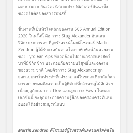
มอบประกายอันเจิดจรั
สและประวัติศาสตร์อันน่าทึ่
ง
ของคริสตัลของสวารอฟสกี้
ชิ้นงานที่เป็นหัวใจหลักของงาน
SCS
Annual Edition
2020 ในครั้งนี้ คือ กวาง
Stag Alexander
อันแสน
วิจิตรตระการตา ที่ถูกรังสรรค์โดยดีไซเนอร์
Martin
Zendron
ผู้ได้รับแรงบันดาลใจจากทิวทั
ศน์อันสวยงาม
ของ
Tyrolean Alps
ที่แวดล้อมไปอาณาจักรแห่งสัตว์
ป่าที่มีชีวิตชีวา ประกอบกับความบริสุทธิ์และงดงาม
ของธรรมชาติ โดยตัวกวาง
Stag Alexander
ถูก
ออกแบบมาในท่วงท่าที่สง่างาม แต่ในขณะเดียวกันก็สา
มารถถ่
ายทอดถึงความเป็นผู้พิทักษ์ที่
กล้าหาญได้อีกด้วย
เมื่ออยู่คู่กับแม่กวาง
Doe
และลูกกวาง
Fawn
ในคอล
เลกชันนี้ จะจุดประกายความรู้สึ
กของครอบครัวที่แสน
อบอุ่นได้อย่
างสมบูรณ์แบบ
Martin Zendron
ดีไซเนอร์ผู้รังสรรค์ผลงานคริสตัลใน