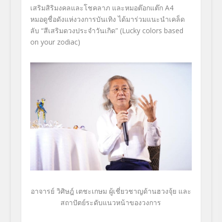
เสริมสิ
ริมงคลและโชคลาภ และหมอต๊อกแต๊ก
A
4
หมอดูชื่อดังแห่งวงการบันเทิง ได้มาร่วมแนะนำเคล็ด
ลับ
“
สีเสริมดวงประจำวันเกิด
” (Lucky colors based
on your zodiac)
อาจารย์ วิศิษฎ์ เตชะเกษม ผู้เชี่ยวชาญด้านฮวงจุ้ย และ
สถาปัตย์ระดับแนวหน้
าของวงการ