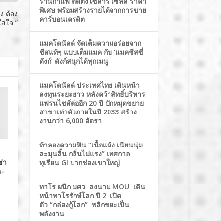
ร้านกาแฟ ติดตั้งโซล่าร์ เซลล์ ราคา
พิเศษ พร้อมสร้างรายได้จากการขาย
ง ต้อง
คาร์บอนเครดิต
ใส่ใจ ”
แมคโดนัลด์ จัดเต็มความอร่อยจาก
ชีสแท้ๆ แบบเต็มแมค กับ ‘แมคชีสซี่
ดังก์’ ดังก์สนุกได้ทุกเมนู
แมคโดนัลด์ ประเทศไทย เดินหน้า
ลงทุนระยะยาว หลังคว้าสิทธิ์บริหาร
แฟรนไชส์ต่ออีก 20 ปี ปักหมุดขยาย
สาขาเท่าตัวภายในปี 2033 สร้าง
งานกว่า 6,000 อัตรา
ท้าลองความฟิน “เนื้อแห้ง เนียนนุ่ม
ละมุนลิ้น กลิ่นไม่แรง” เทศกาล
ช่า
ทุเรียน GI ปากช่องเขาใหญ่
n-
ทาโร ผนึก มศว ลงนาม MOU เดิน
หน้าทาโรรักษ์โลก ปี 2 เปิด
ตัว “กล่องกู้โลก” พลิกขยะเป็น
พลังงาน