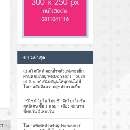
ข่าวล่าสุด
แมคโดนัลด์ ตอกย้ำพลังแห่งรอยยิ้ม
ผ่านแคมเปญ ‘McDonald’s Touch
of Smile’ สนับสนุนให้ทุกคนได้มี
โอกาสสัมผัสความสุขผ่านรอยยิ้ม
“บีไชน์ ไบโอ โปร ซี” จัดโปรโมชั่น
สุดพิเศษ ซื้อ 1 แถม 1 เพียง 49 บาท
ที่เซเว่น อีเลฟเว่น
โอกาสพิเศษสำหรับผู้ประกอบการ
XT