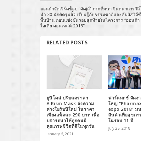
ฮอนด้าจัดเวิร์คช็อป “คิด(ส์) กระหึ่มนา จินตนาการวิถ
นำ 30 นักคิดรุ่นจิ๋ว เรียนรู้กับธรรมชาติและสัมผัสวิถีช
พื้นบ้าน ก่อนแข่งขันรอบสุดท้ายในโครงการ “ฮอนด้า 
ไอเดีย คอนเทสต์ 2018”
RELATED POSTS
ยูนิโคล่ ปรับลดราคา
ฟาร์แมกซ์ จัดงาน
AIRism Mask ส่งความ
ใหญ่ “Pharma
ห่วงใยรับปีใหม่ ในราคา
expo 2018” ม
เพียงแพ็คละ 290 บาท เพื่อ
สินค้าเพื่อสุขภา
ปรารถนาให้ทุกคนมี
ในรอบ 11 ปี
คุณภาพชีวิตที่ดีในทุกวัน
July 28, 2018
January 6, 2021