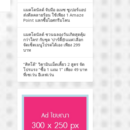
แมคโดนัลด์ จับมือ อเมซ ซูเปอร์แอป
ส่งดีลคลายร้อน ใช้เพียง 1 Amaze
Point แลกซื้อไอศกรีมโคน
แมคโดนัลด์ ชวนฉลองวันเกิดสุดคุ้ม
กว่าใคร! กับชุด ‘ปาร์ตี้@แมค’เลือก
จัดเซ็ตเมนูโปรดได้เอง เพียง 299
บาท
“คิทโด้” วิตามินเม็ดเคี้ยว 2 สูตร จัด
โปรแรง “ซื้อ 1 แถม 1” เพียง 49 บาท
ที่เซเว่น อีเลฟเว่น