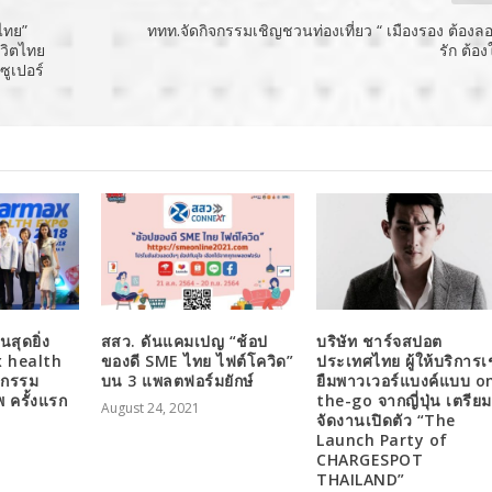
ีไทย”
ททท.จัดกิจกรรมเชิญชวนท่องเที่ยว “ เมืองรอง ต้องลอ
ีวิตไทย
รัก ต้อง
ซูเปอร์
สุดยิ่ง
สสว. ดันแคมเปญ “ช้อป
บริษัท ชาร์จสปอต
x health
ของดี SME ไทย ไฟต์โควิด”
ประเทศไทย ผู้ให้บริการเ
หกรรม
บน 3 แพลตฟอร์มยักษ์
ยืมพาวเวอร์แบงค์แบบ o
พ ครั้งแรก
the-go จากญี่ปุ่น เตรียม
August 24, 2021
จัดงานเปิดตัว “The
Launch Party of
CHARGESPOT
THAILAND”