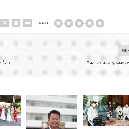
RATE:
NE
ับโลก
จิตอาสา สจล. รุกพัฒน