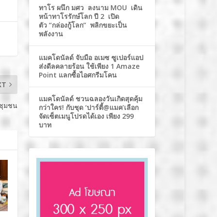
ทาโร ผนึก มศว ลงนาม MOU เดิน
หน้าทาโรรักษ์โลก ปี 2 เปิด
ตัว “กล่องกู้โลก” พลิกขยะเป็น
พลังงาน
แมคโดนัลด์ จับมือ อเมซ ซูเปอร์แอป
ส่งดีลคลายร้อน ใช้เพียง 1 Amaze
Point แลกซื้อไอศกรีมโคน
XT
แมคโดนัลด์ ชวนฉลองวันเกิดสุดคุ้ม
าชุมชน
กว่าใคร! กับชุด ‘ปาร์ตี้@แมค’เลือก
จัดเซ็ตเมนูโปรดได้เอง เพียง 299
บาท