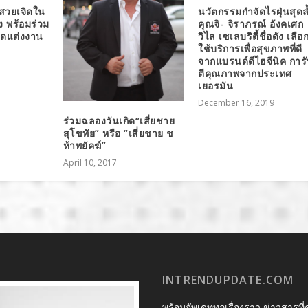
สวยเจิดใน
นวัตกรรมกำจัดไรฝุ่นสุดล
ง พร้อมร่วม
คุณจิ- จิราภรณ์ อังคเศก
ชุดแต่งงาน
วิไล เซเลบริตี้ชื่อดัง เลือ
ใช้บริการเพื่อสุขภาพที่ดี
จากแบรนด์ดีไฮจีนิค การ
ตีคุณภาพจากประเทศ
เยอรมัน
December 16, 2019
ร่วมฉลองวันเกิด“เสี่ยชาย
สุโขทัย” หรือ “เสี่ยชาย ช
ห้าพยัคฆ์”
April 10, 2017
INTRENDUPDATE.COM
พร้อมอัพเดททุกเรื่องราว ข่าวสารที่