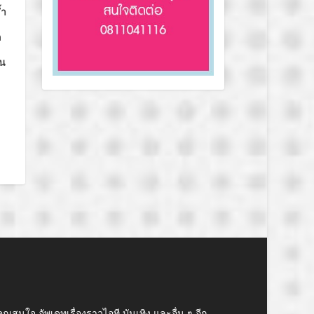
้ำ
ก
ัน
คุณสนใจ อัพเดทเรื่องราวไอที บันเทิง และอื่น ๆ อีก