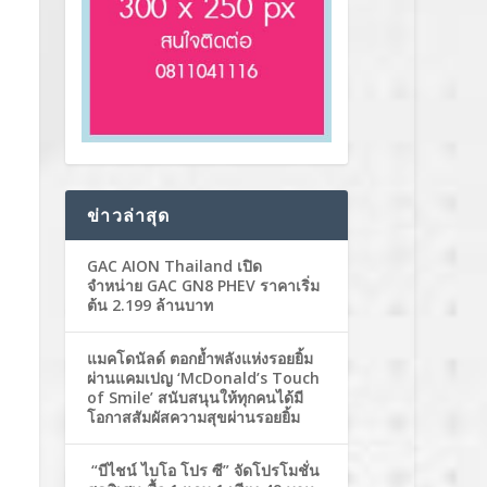
ข่าวล่าสุด
GAC AION Thailand เปิด
จำหน่าย GAC GN8 PHEV ราคาเริ่ม
ต้น 2.199 ล้านบาท
แมคโดนัลด์ ตอกย้ำพลังแห่งรอยยิ้ม
ผ่านแคมเปญ ‘McDonald’s Touch
of Smile’ สนับสนุนให้ทุกคนได้มี
โอกาสสัมผัสความสุขผ่านรอยยิ้ม
“บีไชน์ ไบโอ โปร ซี” จัดโปรโมชั่น