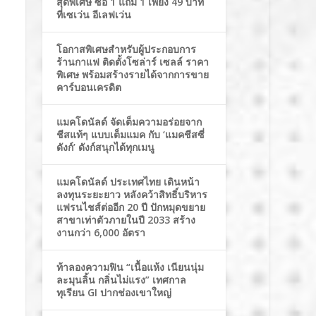
สุดพิเศษ ซื้อ 1 แถม 1 เพียง 49 บาท
ที่เซเว่น อีเลฟเว่น
โอกาสพิเศษสำหรับผู้ประกอบการ
ร้านกาแฟ ติดตั้งโซล่าร์ เซลล์ ราคา
พิเศษ พร้อมสร้างรายได้จากการขาย
คาร์บอนเครดิต
แมคโดนัลด์ จัดเต็มความอร่อยจาก
ชีสแท้ๆ แบบเต็มแมค กับ ‘แมคชีสซี่
ดังก์’ ดังก์สนุกได้ทุกเมนู
แมคโดนัลด์ ประเทศไทย เดินหน้า
ลงทุนระยะยาว หลังคว้าสิทธิ์บริหาร
แฟรนไชส์ต่ออีก 20 ปี ปักหมุดขยาย
สาขาเท่าตัวภายในปี 2033 สร้าง
งานกว่า 6,000 อัตรา
ท้าลองความฟิน “เนื้อแห้ง เนียนนุ่ม
ละมุนลิ้น กลิ่นไม่แรง” เทศกาล
ทุเรียน GI ปากช่องเขาใหญ่