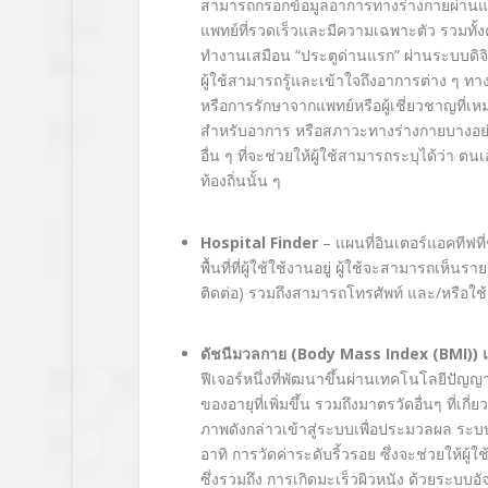
สามารถกรอกข้อมูลอาการทางร่างกายผ่านแ
แพทย์ที่รวดเร็วและมีความเฉพาะตัว รวมทั้งค
ทำงานเสมือน “ประตูด่านแรก” ผ่านระบบดิจิท
ผู้ใช้สามารถรู้และเข้าใจถึงอาการต่าง ๆ ทา
หรือการรักษาจากแพทย์หรือผู้เชี่ยวชาญที่เห
สำหรับอาการ หรือสภาวะทางร่างกายบางอย่า
อื่น ๆ ที่จะช่วยให้ผู้ใช้สามารถระบุได้ว่
ท้องถิ่นนั้น ๆ
Hospital Finder
– แผนที่อินเตอร์แอคทีฟที
พื้นที่ที่ผู้ใช้ใช้งานอยู่ ผู้ใช้จะสามารถเห็
ติดต่อ) รวมถึงสามารถโทรศัพท์ และ/หรือใช้แผ
ดัชนีมวลกาย
(Body Mass Index (BMI))
แ
ฟีเจอร์หนึ่งที่พัฒนาขึ้นผ่านเทคโนโลยีปัญญ
ของอายุที่เพิ่มขึ้น รวมถึงมาตรวัดอื่นๆ ที่
ภาพดังกล่าวเข้าสู่ระบบเพื่อประมวลผล ระบบด
อาทิ การวัดค่าระดับริ้วรอย ซึ่งจะช่วยให้ผู
ซึ่งรวมถึง การเกิดมะเร็วผิวหนัง ด้วยระบบอั