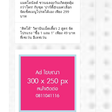
แมคโดนัลด์ ชวนฉลองวันเกิดสุดคุ้ม
กว่าใคร! กับชุด ‘ปาร์ตี้@แมค’เลือก
จัดเซ็ตเมนูโปรดได้เอง เพียง 299
บาท
“คิทโด้” วิตามินเม็ดเคี้ยว 2 สูตร จัด
โปรแรง “ซื้อ 1 แถม 1” เพียง 49 บาท
ที่เซเว่น อีเลฟเว่น