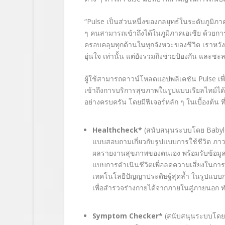
“Pulse
เป็นส่วนหนึ่งของกลยุทธ์ในระดับภูมิภาค
ๆ
คนสามารถเข้าถึงได้ในภูมิภาคเอเชีย ด้วยการ
ครอบคลุมทุกด้านในทุกจังหวะของชีวิต เราหวังเป
อุ่นใจ เท่านั้น แต่ยังรวมถึงช่วยป้องกัน และชะ
ผู้ใช้สามารถดาวน์โหลดแอปพลิเคชัน
Pulse
เพ
เข้าถึงการบริการสุขภาพในรูปแบบเรียลไทม์ไ
อย่างครบครัน
โดยมีฟีเจอร์หลัก ๆ ในเบื้องต้น 
Healthcheck
*
(
สนับสนุนระบบโดย
Baby
แบบสอบถามเกี่ยวกับรูปแบบการใช้ชีวิต ภา
ผลรายงานสุขภาพของตนเอง พร้อมรับข้อมูลเ
แบบการดำเนินชีวิตเพื่อลดความเสี่ยงในกา
เทคโนโลยีปัญญาประดิษฐ์สุดล้ำ ในรูปแบบ
เพื่อสำรวจร่างกายได้จากภายในสู่ภายนอก ท
Symptom Checker
*
(
สนับสนุนระบบโด