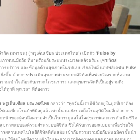
จำกัด (มหาชน) (“พรูเด็นเชียล
ประเทศไทย”) เปิดตัว
‘Pulse by
ุขภาพบนมือถือ
ที่มาพร้อมกับระบบประมวลผลอัจฉริยะ (
Artificial
งการบริการ และข้อมูลด้านสุขภาพในรูปแบบเรียลไทม์
แอปพลิเคชัน
Pulse
ยิ่งขึ้น ด้วยการประเมินสุขภาพผ่านระบบดิจิทัลเพื่อช่วยวิเคราะห์ความ
ความเข้าใจเกี่ยวกับภาวะโภชนาการ และสุขภาพจิตที่เป็นอยู่รวมถึง
้ทุกที่ ทุกเวลา ที่ต้องการ
ร พรูเด็นเชียล ประเทศไทย
กล่าวว่า
“
ทุกวันนี้เรามีชีวิตอยู่ในยุคที่เราต้อง
่แค่เพียงโรคภัยที่มีอยู่แล้วเท่านั้น แต่ยังรวมถึงโรคอุบัติใหม่อีกด้วย
การ
หนักของผู้คนถึงความจำเป็นในการดูแลใส่ใจสุขภาพและการดำเนินชีวิต
สุขภาพแบบองค์รวมผ่านระบบดิจิทัล ซึ่งได้รับการออกแบบมาเพื่อช่วยให้
ผสานเทคโนโลยีดิจิทัลที่ทันสมัย เข้ากับความร่วมมือกับพันธมิตรชั้นนำ
นุนให้คนไทยมีความเข้าใจและสามารถติดตามดูแลสุขภาพของตนเอง