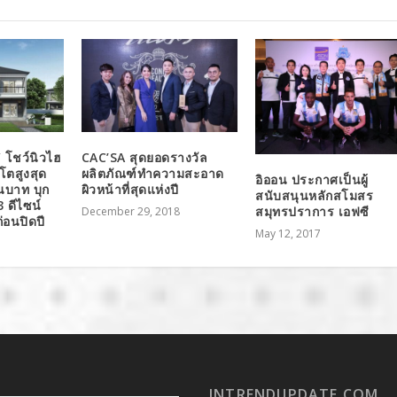
 โชว์นิวไฮ
CAC’SA สุดยอดรางวัล
โตสูงสุด
ผลิตภัณฑ์ทำความสะอาด
อิออน ประกาศเป็นผู้
านบาท บุก
ผิวหน้าที่สุดแห่งปี
สนับสนุนหลักสโมสร
3 ดีไซน์
สมุทรปราการ เอฟซี
December 29, 2018
่อนปิดปี
May 12, 2017
INTRENDUPDATE.COM