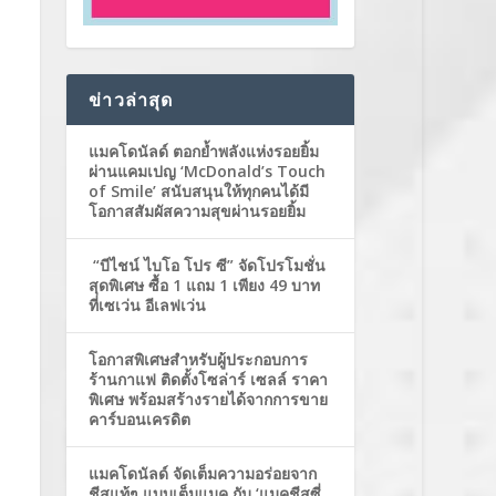
ข่าวล่าสุด
แมคโดนัลด์ ตอกย้ำพลังแห่งรอยยิ้ม
ผ่านแคมเปญ ‘McDonald’s Touch
of Smile’ สนับสนุนให้ทุกคนได้มี
โอกาสสัมผัสความสุขผ่านรอยยิ้ม
“บีไชน์ ไบโอ โปร ซี” จัดโปรโมชั่น
สุดพิเศษ ซื้อ 1 แถม 1 เพียง 49 บาท
ที่เซเว่น อีเลฟเว่น
โอกาสพิเศษสำหรับผู้ประกอบการ
ร้านกาแฟ ติดตั้งโซล่าร์ เซลล์ ราคา
พิเศษ พร้อมสร้างรายได้จากการขาย
คาร์บอนเครดิต
แมคโดนัลด์ จัดเต็มความอร่อยจาก
ชีสแท้ๆ แบบเต็มแมค กับ ‘แมคชีสซี่