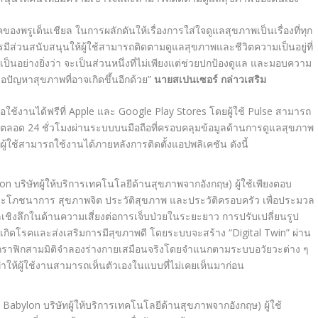
ของพรูเด็นเชียล ในการผลักดันให้เรื่องการใส่ใจดูแลสุขภาพเป็นเรื่องที่ทุก
มีส่วนสนับสนุนให้ผู้ใช้สามารถติดตามดูแลสุขภาพและชีวิตความเป็นอยู่ที่
็นอย่างยิ่งว่า จะเป็นส่วนหนึ่งที่ไม่เพียงแต่ช่วยปกป้องดูแล และมอบความ
ลอปัญหาสุขภาพที่อาจเกิดขึ้นอีกด้วย”
นายสเปนเซอร์ กล่าวเสริม
ื่อใช้งานได้ฟรีที่
Apple
และ
Google Play Stores
โดยผู้ใช้
Pulse
สามารถ
ด้ตลอด
24
ชั่วโมงผ่านระบบบนมือถือที่ครอบคลุมข้อมูลด้านการดูแลสุขภาพ
ที่ผู้ใช้สามารถใช้งานได้ภายหลังการติดตั้งแอปพลิเคชัน ดังนี้
lon
บริษัทผู้ให้บริการเทคโนโลยีด้านสุขภาพจากอังกฤษ)
ผู้ใช้เพียงตอบ
วะโภชนาการ สุขภาพจิต ประวัติสุขภาพ และประวัติครอบครัว เพื่อประมวล
ชิงลึกในด้านความเสี่ยงต่อการเจ็บป่วยในระยะยาว การปรับเปลี่ยนรูป
รเกิดโรคและส่งเสริมการมีสุขภาพดี โดยระบบจะสร้าง
“Digital Twin”
ผ่าน
กราฟิกสามมิติจำลองร่างกายเสมือนจริงโดยจำแนกตามระบบอวัยวะต่าง ๆ
ำให้ผู้ใช้งานสามารถเห็นตัวเองในแบบที่ไม่เคยเห็นมาก่อน
ย
Babylon
บริษัทผู้ให้บริการเทคโนโลยีด้านสุขภาพจากอังกฤษ) ผู้ใช้