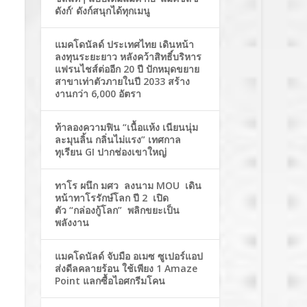
ดังก์’ ดังก์สนุกได้ทุกเมนู
แมคโดนัลด์ ประเทศไทย เดินหน้า
ลงทุนระยะยาว หลังคว้าสิทธิ์บริหาร
แฟรนไชส์ต่ออีก 20 ปี ปักหมุดขยาย
สาขาเท่าตัวภายในปี 2033 สร้าง
งานกว่า 6,000 อัตรา
ท้าลองความฟิน “เนื้อแห้ง เนียนนุ่ม
ละมุนลิ้น กลิ่นไม่แรง” เทศกาล
ทุเรียน GI ปากช่องเขาใหญ่
ทาโร ผนึก มศว ลงนาม MOU เดิน
หน้าทาโรรักษ์โลก ปี 2 เปิด
ตัว “กล่องกู้โลก” พลิกขยะเป็น
พลังงาน
แมคโดนัลด์ จับมือ อเมซ ซูเปอร์แอป
ส่งดีลคลายร้อน ใช้เพียง 1 Amaze
Point แลกซื้อไอศกรีมโคน