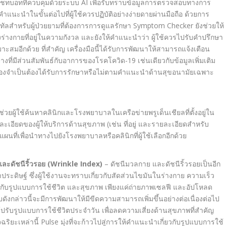
ชทบอทที่ควบคุมด้วยระบบ
AI
เพื่อรับทราบข้อมูลการตรวจสอบทางการ
ำแนะนำในขั้นต่อไปที่ผู้ใช้ควรปฏิบัติอย่างง่ายดายผ่านมือถือ ด้วยการ
ัลสำหรับผู้ป่วยยามที่ต้องการการดูแลรักษา
Symptom Checker
ยังช่วยให้
งร่างกายที่อยู่ในความกังวล และยังให้คำแนะนำว่า ผู้ใช้ควรไปรับคำปรึกษา
มาะสมอีกด้วย ที่สำคัญ เครื่องมือนี้ได้รับการพัฒนาให้สามารถแจ้งเตือน
งที่มีส่วนสัมพันธ์กับอาการของโรคโควิด
-19
เช่นเดียวกับข้อมูลเพิ่มเติม
า ตนเองจำเป็นต้องได้รับการรักษาหรือไม่ตามคำแนะนำด้านสุขอนามัยเฉพาะ
่ช่วยผู้ใช้ค้นหาคลินิกและโรงพยาบาลในเครือข่ายพรูเด็นเชียลที่ตั้งอยู่ใน
นรายละเอียดของผู้ให้บริการด้านสุขภาพ (เช่น ที่อยู่ และรายละเอียดสำหรับ
นที่เพื่อนำทางไปยังโรงพยาบาลหรือคลินิกที่ผู้ใช้เลือกอีกด้วย
ละดัชนีริ้วรอย
(Wrinkle Index)
–
ดัชนีมวลกาย และดัชนีริ้วรอยเป็นอีก
าประดิษฐ์ ซึ่งผู้ใช้งานจะทราบเกี่ยวกับสัดส่วนไขมันในร่างกาย ความเร็ว
เกี่ยวกับรูปแบบการใช้ชีวิต และสุขภาพ เพียงแค่ถ่ายภาพเซลฟี และอัปโหลด
ังกล่าวนี้จะมีการพัฒนาให้มีขีดความสามารถเพิ่มขึ้นอย่างต่อเนื่องต่อไป
้ใช้ปรับรูปแบบการใช้ชีวิตประจำวัน เพื่อลดความเสี่ยงด้านสุขภาพที่สำคัญ
จฉริยะเหล่านี้
Pulse
มุ่งที่จะก้าวไปสู่การให้คำแนะนำเกี่ยวกับรูปแบบการใช้