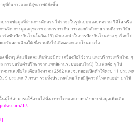
ายุที่ยืนยาวและมีสุขภาพดียิ่งขึ้น
วบรวมข้อมูลที่ผ่านการคัดสรร ไม่ว่าจะในรูปแบบของบทความ วิดีโอ หรือ
ุขภาพจิต การดูแลสุขภาพ อาหารการกิน การออกกำลังกาย รวมถึงการวิจัย
นาวัคซีนป้องกันโรคโควิด-
19
) คำแนะนำในการป้องกันโรคต่าง ๆ เรื่อยไป
ียตะวันออกเฉียงใต้ ซึ่งรวมถึงไข้เลือดออกและโรคมะเร็ง
ง ซึ่งพรูเด็นเชียลจะเพิ่มพันธมิตร เครื่องมือใช้งาน และบริการเสริมใหม่ ๆ
คคล การขอรับคำปรึกษาจากแพทย์ผ่านระบบออนไลน์) ในเฟสต่อ ๆ ไป
ประเทศมาเลเซียในเดือนสิงหาคม
2562
และจะทยอยเปิดตัวให้ครบ
11
ประเทศ
้ใน
9
ประเทศ
7
ภาษา รวมทั้งประเทศไทย โดยมีผู้ดาวน์โหลดแอปฯ มาใช้
ั้นผู้ใช้สามารถใช้งานได้ทั้งภาษาไทยและภาษาอังกฤษ
ข้อมูลเพิ่มเติม
pulse.com/th/
.
f
]