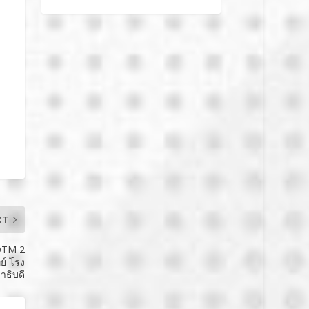
XT
VOTM 2
ย์ โรง
ธิบดี