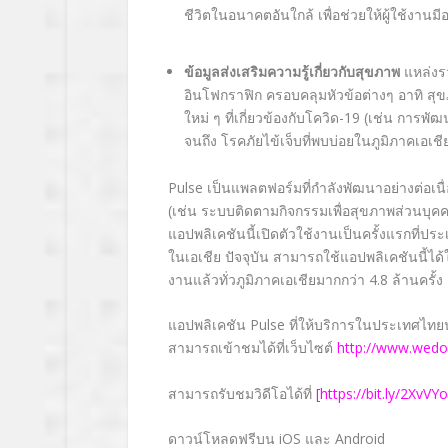
ชีวิตในอนาคตอันใกล้ เพื่อช่วยให้ผู้ใช้งานมีอ
ข้อมูลส่งเสริมความรู้เกี่ยวกับสุขภาพ
แหล่งร
อินโฟกราฟิก ครอบคลุมหัวข้อต่างๆ อาทิ ส
ใหม่ ๆ ที่เกี่ยวข้องกับโควิด-19
(เช่น การพัฒ
จนถึง โรคภัยไข้เจ็บที่พบบ่อยในภูมิภาคเอเช
Pulse
เป็นแพลตฟอร์มที่กำลังพัฒนาอย่างต่อเนื่อ
(เช่น ระบบติดตามกิจกรรมเพื่อสุขภาพส่วนบุ
แอปพลิเคชันนี้เปิดตัวใช้งานเป็นครั้งแรกที่
ในเอเชีย ปัจจุบัน สามารถใช้แอปพลิเคชันนี้ได
งานแล้วทั่วภูมิภาคเอเชียมากกว่า
4.8
ล้านครั้ง
แอปพลิเคชัน
Pulse
ที่ให้บริการในประเทศไทยน
สามารถเข้าชมได้ที่เว็บไซต์
http://www.wedo
สามารถรับชมวิดีโอได้ที่
[
https://bit.ly/2XvVYo
ดาวน์โหลดฟรีบน
iOS
และ
Android