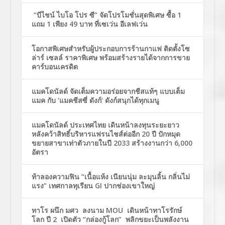
“บีไชน์ ไบโอ โปร ซี” จัดโปรโมชั่นสุดพิเศษ ซื้อ 1
แถม 1 เพียง 49 บาท ที่เซเว่น อีเลฟเว่น
โอกาสพิเศษสำหรับผู้ประกอบการร้านกาแฟ ติดตั้งโซ
ล่าร์ เซลล์ ราคาพิเศษ พร้อมสร้างรายได้จากการขาย
คาร์บอนเครดิต
แมคโดนัลด์ จัดเต็มความอร่อยจากชีสแท้ๆ แบบเต็ม
แมค กับ ‘แมคชีสซี่ ดังก์’ ดังก์สนุกได้ทุกเมนู
แมคโดนัลด์ ประเทศไทย เดินหน้าลงทุนระยะยาว
หลังคว้าสิทธิ์บริหารแฟรนไชส์ต่ออีก 20 ปี ปักหมุด
ขยายสาขาเท่าตัวภายในปี 2033 สร้างงานกว่า 6,000
อัตรา
ท้าลองความฟิน “เนื้อแห้ง เนียนนุ่ม ละมุนลิ้น กลิ่นไม่
แรง” เทศกาลทุเรียน GI ปากช่องเขาใหญ่
ทาโร ผนึก มศว ลงนาม MOU เดินหน้าทาโรรักษ์
โลก ปี 2 เปิดตัว “กล่องกู้โลก” พลิกขยะเป็นพลังงาน