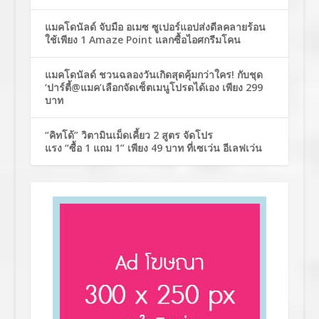
แมคโดนัลด์ จับมือ อเมซ ซูเปอร์แอปส่งดีลคลายร้อน
ใช้เพียง 1 Amaze Point แลกซื้อไอศกรีมโคน
แมคโดนัลด์ ชวนฉลองวันเกิดสุดคุ้มกว่าใคร! กับชุด
‘ปาร์ตี้@แมค’เลือกจัดเซ็ตเมนูโปรดได้เอง เพียง 299
บาท
“คิทโด้” วิตามินเม็ดเคี้ยว 2 สูตร จัดโปร
แรง “ซื้อ 1 แถม 1” เพียง 49 บาท ที่เซเว่น อีเลฟเว่น