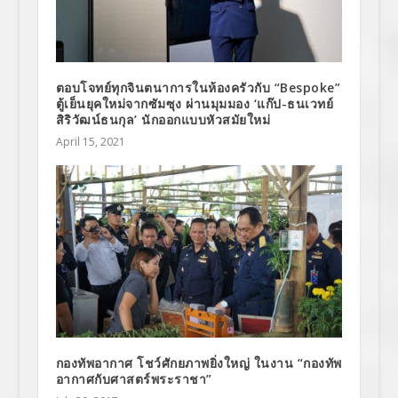
ตอบโจทย์ทุกจินตนาการในห้องครัวกับ “Bespoke”
ตู้เย็นยุคใหม่จากซัมซุง ผ่านมุมมอง ‘แก๊ป-ธนเวทย์
สิริวัฒน์ธนกุล’ นักออกแบบหัวสมัยใหม่
April 15, 2021
กองทัพอากาศ โชว์ศักยภาพยิ่งใหญ่ ในงาน “กองทัพ
อากาศกับศาสตร์พระราชา”