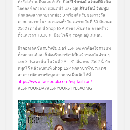
ทั้งยังได้ร่วมมีทแอนด์กรี๊ด
ป๊อปปี้
รัชพงศ์ อโนมกิติ
เน็ต
ไอดอลชื่อดังจาก ดูมันดิทีวี และ
มุก
สิรินรัตน์ วิทยพูม
นักแสดงสาวสวยจากช่อง 3 พร้อมลุ้นรับของรางวัล
มากมายภายในงานตลอดทั้งวัน เฉพาะวันที่ 30 มีนาคม
2562 เท่านั้น! ที่ Shop ESP สาขาเซ็นทรัล ลาดพร้าว
ตั้งแต่เวลา 13.30 น. มีอะไรดี ๆ รอคุณอยู่แน่นอน
ถ้าคอลเล็คชั่นสปริงซัมเมอร์ ESP เตะตาต้องใจสายแฟ
ทั้งหลายแล้วล่ะก็ ต้องรีบมาช้อปเป็นเจ้าของกันด่วน ๆ
เลย 3 วันเท่านั้น ในวันที่ 29 – 31 มีนาคม 2562 นี้ ปัก
หมุดไว้ แล้วพบกันที่ Shop ESP ทุกสาขาทั่วประเทศ
สามารถติดตามข้อมูลข่าวสารเพิ่มเติมได้ที่
https://www.facebook.com/espfashion/
#ESPYOURDAY#ESPYOURSTYLE#OMG