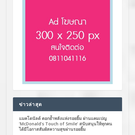
ข่าวล่าสุด
แมคโดนัลด์ ตอกย้ำพลังแห่งรอยยิ้ม ผ่านแคมเปญ
‘McDonald’s Touch of Smile’ สนับสนุนให้ทุกคน
ได้มีโอกาสสัมผัสความสุขผ่านรอยยิ้ม