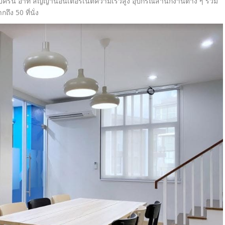
รบครัน
อาทิ สัญญานอินเตอร์เน็ตความเร็วสูง อุปกรณ์สำนักงานต่าง ๆ
รวม
ากถึง
50
ที่นั่ง