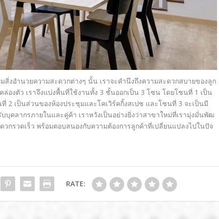
มสิ่
งอำนวยความสะดวกต่างๆ นั้น เราจะคำนึงถึ
งความสะดวกสบายของลูก
คล่องตัว เราจึงแบ่งพื้นที่ใช้งานทั้ง
3
ชั้นออกเป็น
3
โซน โดยโซนที่
1
เป็น
ที่
2
เป็นส่วนของห้องประชุมและโคเวิ
ร์คกิ้งสเปซ
และโซนที่
3
จะเป็นมี
บบุ
คลากรภายในและคู่ค้า เราหวังเป็นอย่างยิ่งว่
าสาขาใหม่ที่เรามุ่งมั่นพั
ฒ
ดวกรวดเร็ว พร้อมตอบสนองกับความต้องการลู
กค้าที่เปลี่ยนแปลงไปในปัจ
RATE: