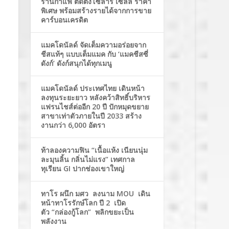
ร้านกาแฟ ติดตั้งโซล่าร์ เซลล์ ราคา
พิเศษ พร้อมสร้างรายได้จากการขาย
คาร์บอนเครดิต
แมคโดนัลด์ จัดเต็มความอร่อยจาก
ชีสแท้ๆ แบบเต็มแมค กับ ‘แมคชีสซี่
ดังก์’ ดังก์สนุกได้ทุกเมนู
แมคโดนัลด์ ประเทศไทย เดินหน้า
ลงทุนระยะยาว หลังคว้าสิทธิ์บริหาร
แฟรนไชส์ต่ออีก 20 ปี ปักหมุดขยาย
สาขาเท่าตัวภายในปี 2033 สร้าง
งานกว่า 6,000 อัตรา
ท้าลองความฟิน “เนื้อแห้ง เนียนนุ่ม
ละมุนลิ้น กลิ่นไม่แรง” เทศกาล
ทุเรียน GI ปากช่องเขาใหญ่
ทาโร ผนึก มศว ลงนาม MOU เดิน
หน้าทาโรรักษ์โลก ปี 2 เปิด
ตัว “กล่องกู้โลก” พลิกขยะเป็น
พลังงาน