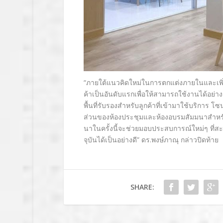
“
ภายใต้แนวคิดใหม่ในการตกแต่
งภายในและเพิ่
ค้าเป็นอั
นดับแรกเพื่อให้สามารถใช้งานได้
อย่าง
พื้นที่รับรองสำหรับลูกค้
าที่เข้ามาใช้บริการ โซน
ส่วนของห้องประชุมและห้
องอบรมสัมมนาสำหรั
นาในครั้งนี้จะช่
วยมอบประสบการณ์ใหม่ๆ ที่สะ
จุบั
นได้เป็นอย่างดี
”
ดร.พงษ์ภาณุ
กล่าวปิดท้าย
SHARE: