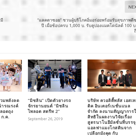
NE
มี
“แลคตาซอย” ชวนผู้บริโภคอิ่มอร่อยพร้อมรับสุขภาพดีช
ปี เมื่อช้อปครบ 1,000 บ. รับคูปองแมคโดนัลด์ 100 บ.
รวมพลังลด
“มิชลิน” เปิดตัวยางรถ
บริษัท ควอลิตี้พลัส เอสเท
น้ารณรงค์
จักรยานยนต์ “มิชลิน
ติค อินเตอร์เนชั่นแนล
ปลอดถุง
ไพลอต สตรีท 2”
จำกัด ลงนามสัญญาการใ
 ก.ค.
สิทธิในผลงานวิจัยเรื่อง
September 26, 2019
สูตรนาโนอีมัลชั่นที่บรรจุ
แอลฟาแมงโกสตินจาก
เปลือกมังคุด กับ