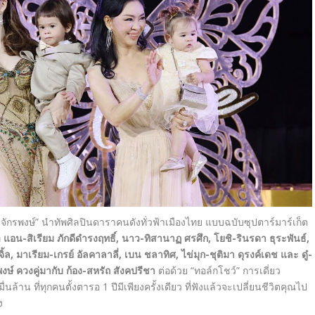
จักรพงษ์” นำทัพศิลปินดาราคนดังทั่วฟ้าเมืองไทย แบบฉบับซุปตาร์มาร์เก็ต
ิ
แอน-สิเรียม ภักดีดำรงฤทธิ์
,
นาว-ทิสานาฏ ศรศึก
,
โยชิ-รินรดา ธุระพันธ์
,
ิ้ล
,
มาเรียม-เกรย์ อัลคาลาลี่
,
เบน ชลาทิศ, ไข่มุก-ชุติมา ดุรงค์เดช และ ดู๋-
งษ์ ควงคู่มากับ ก้อง-สหรัถ สังคปรีชา
ต่อด้วย “
ทอล์กโชว์
”
การเดี่ยว
่นล้าน ที่ทุกคนตั้งตารอ
1
ปีมีเพียงครั้งเดียว ที่ฟังแล้วจะเปลี่ยนชีวิตคุณไป
ง