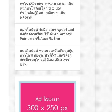
ทาโร ผนึก มศว ลงนาม MOU เดิน
หน้าทาโรรักษ์โลก ปี 2 เปิด
ตัว “กล่องกู้โลก” พลิกขยะเป็น
พลังงาน
แมคโดนัลด์ จับมือ อเมซ ซูเปอร์แอป
ส่งดีลคลายร้อน ใช้เพียง 1 Amaze
Point แลกซื้อไอศกรีมโคน
แมคโดนัลด์ ชวนฉลองวันเกิดสุดคุ้ม
กว่าใคร! กับชุด ‘ปาร์ตี้@แมค’เลือก
จัดเซ็ตเมนูโปรดได้เอง เพียง 299
บาท