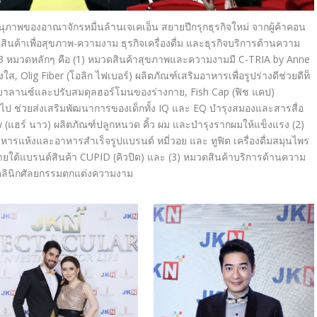
าพของอาณาจักรหมื่นล้านเจเคเอ็น สยายปีกรุกธุรกิจใหม่ จากผู้ค้าคอน
สินค้าเพื่อสุขภาพ-ความงาม ธุรกิจเครื่องดื่ม และธุรกิจบริการด้านความ
 3
หมวดหลักๆ คือ
(1)
หมวดสินค้าสุขภาพและความงามมี
C-TRIA by Anne
างใส
, Olig Fiber
(โอลิก ไฟเบอร์) ผลิตภัณฑ์เสริมอาหารเพื่อรูปร่างดีช่วยดีท็
วยบาลานซ์และปรับสมดุลฮอร์โมนของร่างกาย
, Fish Cap
(ฟิช แคป)
ไป ช่วยส่งเสริมพัฒนาการของเด็กทั้ง
IQ
และ
EQ
บำรุงสมองและสารสื่อ
w
(แฮร์ นาว) ผลิตภัณฑ์ปลูกหนวด คิ้ว ผม และบำรุงรากผมให้แข็งแรง
(2)
าหารแห้งและอาหารสำเร็จรูปแบรนด์ หมี่วอย และ ทูฟิต เครื่องดื่มสมุนไพร
ภายใต้แบรนด์สินค้า
CUPID (
คิวปิด
)
และ
(3)
หมวดสินค้าบริการด้านความ
คลินิกศัลยกรรมตกแต่งความงาม