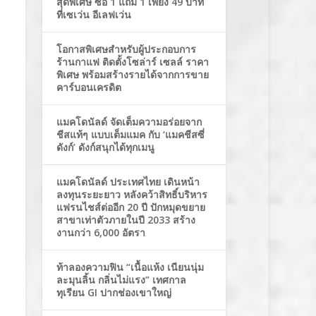
สุดพิเศษ ซื้อ 1 แถม 1 เพียง 49 บาท
ที่เซเว่น อีเลฟเว่น
โอกาสพิเศษสำหรับผู้ประกอบการ
ร้านกาแฟ ติดตั้งโซล่าร์ เซลล์ ราคา
พิเศษ พร้อมสร้างรายได้จากการขาย
คาร์บอนเครดิต
แมคโดนัลด์ จัดเต็มความอร่อยจาก
ชีสแท้ๆ แบบเต็มแมค กับ ‘แมคชีสซี่
ดังก์’ ดังก์สนุกได้ทุกเมนู
แมคโดนัลด์ ประเทศไทย เดินหน้า
ลงทุนระยะยาว หลังคว้าสิทธิ์บริหาร
แฟรนไชส์ต่ออีก 20 ปี ปักหมุดขยาย
สาขาเท่าตัวภายในปี 2033 สร้าง
งานกว่า 6,000 อัตรา
ท้าลองความฟิน “เนื้อแห้ง เนียนนุ่ม
ละมุนลิ้น กลิ่นไม่แรง” เทศกาล
ทุเรียน GI ปากช่องเขาใหญ่