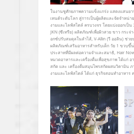
ในงานชูศักยภาพความแข็งแกร่ง แสดงแสนยานุภ
เทนต์ระดับโลก สู่การเป็นผู้ผลิตและจัดจำหน่าย
งามและไลฟ์สไตล์ ครบวงจร โดยแบ่งออกเป็น
JKN
(ซีเทรีย) ผลิตภัณฑ์เพื่อผิวสวย ขาว กระจ่
อกซ์ปรับสมดุลในลำไส้
, V-Allin
(วี ออลิน) ช่
ผลิตภัณฑ์เสริมอาหารสำหรับเด็ก วัย
1
ขวบขึ้น
ประสาทที่มีผลต่อความจำและสมาธิ
, Hair No
หมวดอาหารและเครื่องดื่มเพื่อสุขภาพ ได้แก่ อ
สกัด และ เครื่องดื่มสมุนไพรสกัดผสมวิตามิน 
งามและไลฟ์สไตล์ ได้แก่ ธุรกิจสอนทำอาหาร 