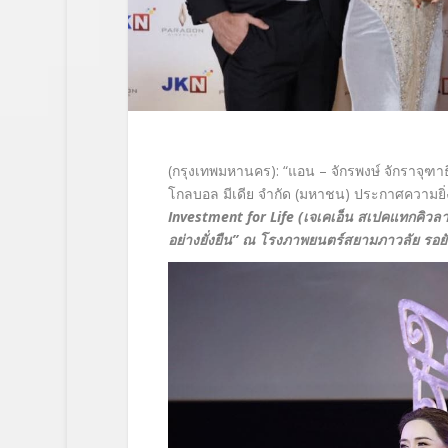
(
กรุงเทพมหานคร
):
“แอน
–
จักรพงษ์ จักราจุฑา
โกลบอล มีเดีย จำกัด (มหาชน) ประกาศความยิ่ง
Investment for Life
(เจเคเอ็น สเปคแทกคิวลาร
อย่างยั่งยืน” ณ โรงภาพยนตร์สยามภาวลัย รอยัล