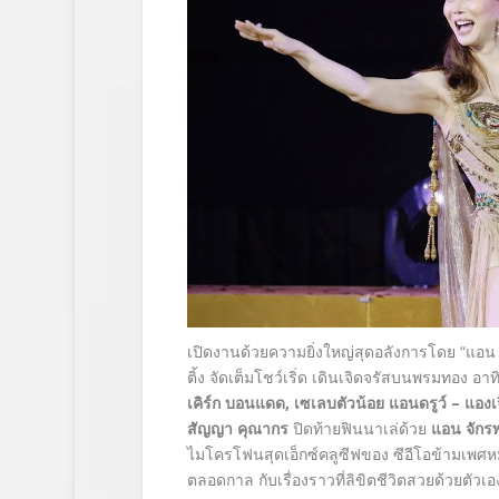
เปิดงานด้วยความยิ่งใหญ่สุดอลังการโดย “แอน 
ติ้ง จัดเต็มโชว์เริ่ด เดินเจิดจรัสบนพรมทอง อาท
เคิร์ก บอนแดด
,
เซเลบตัวน้อย แอนดรูว์ – แองเจ
สัญญา คุณากร
ปิดท้ายฟินนาเล่ด้วย
แอน จักรพ
ไมโครโฟนสุดเอ็กซ์คลูซีฟของ ซีอีโอข้ามเพศหมื
ตลอดกาล กับเรื่องราวที่ลิขิตชีวิตสวยด้วยตัวเอ