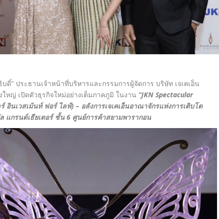
ธิบดิ์” ประธานเจ้าหน้าที่บริหารและกรรมการผู้จัดการ บริษัท เจเคเอ็น
ใหญ่ เปิดตัวธุรกิจใหม่อย่างเต็มภาคภูมิ ในงาน
“JKN Spectacular
์ อินเวสเม้นท์ ฟอร์ ไลฟ์)
–
อลังการเจเคเอ็นอาณาจักรแห่งการเติบโต
 แกรนด์เธียเตอร์ ชั้น
6
ศูนย์การค้าสยามพารากอน