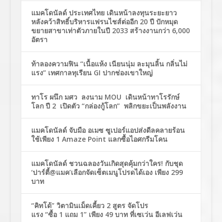
แมคโดนัลด์ ประเทศไทย เดินหน้าลงทุนระยะยาว
หลังคว้าสิทธิ์บริหารแฟรนไชส์ต่ออีก 20 ปี ปักหมุด
ขยายสาขาเท่าตัวภายในปี 2033 สร้างงานกว่า 6,000
อัตรา
ท้าลองความฟิน “เนื้อแห้ง เนียนนุ่ม ละมุนลิ้น กลิ่นไม่
แรง” เทศกาลทุเรียน GI ปากช่องเขาใหญ่
ทาโร ผนึก มศว ลงนาม MOU เดินหน้าทาโรรักษ์
โลก ปี 2 เปิดตัว “กล่องกู้โลก” พลิกขยะเป็นพลังงาน
แมคโดนัลด์ จับมือ อเมซ ซูเปอร์แอปส่งดีลคลายร้อน
ใช้เพียง 1 Amaze Point แลกซื้อไอศกรีมโคน
แมคโดนัลด์ ชวนฉลองวันเกิดสุดคุ้มกว่าใคร! กับชุด
‘ปาร์ตี้@แมค’เลือกจัดเซ็ตเมนูโปรดได้เอง เพียง 299
บาท
“คิทโด้” วิตามินเม็ดเคี้ยว 2 สูตร จัดโปร
แรง “ซื้อ 1 แถม 1” เพียง 49 บาท ที่เซเว่น อีเลฟเว่น