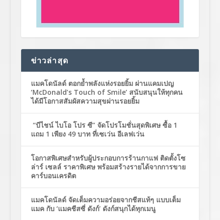
ข่าวล่าสุด
แมคโดนัลด์ ตอกย้ำพลังแห่งรอยยิ้ม ผ่านแคมเปญ
‘McDonald’s Touch of Smile’ สนับสนุนให้ทุกคน
ได้มีโอกาสสัมผัสความสุขผ่านรอยยิ้ม
“บีไชน์ ไบโอ โปร ซี” จัดโปรโมชั่นสุดพิเศษ ซื้อ 1
แถม 1 เพียง 49 บาท ที่เซเว่น อีเลฟเว่น
โอกาสพิเศษสำหรับผู้ประกอบการร้านกาแฟ ติดตั้งโซ
ล่าร์ เซลล์ ราคาพิเศษ พร้อมสร้างรายได้จากการขาย
คาร์บอนเครดิต
แมคโดนัลด์ จัดเต็มความอร่อยจากชีสแท้ๆ แบบเต็ม
แมค กับ ‘แมคชีสซี่ ดังก์’ ดังก์สนุกได้ทุกเมนู