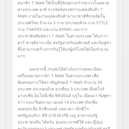
สมาชิก
T Mark
ให้เป็นที่รู้จักอย่างกว้างขวางในตลาด
ต่างประเทศ อาทิ การจัดนิทรรศการแสดงสินค้า
T
Mark
ภายในงานแสดงสินค้านานาชาติที่กรมจัดใน
ประเทศไทย จำนวน
3
งาน ประกอบด้วย งาน
STYLE
งาน
THAIFEX
และงาน
RHVAC
และการ
ประชาสัมพันธ์ตรา
T Mark
ในต่างประเทศ ได้แก่ กา
ตาร์ ซาอุดิอาระเบีย สหรัฐอาหรับเอมิเรตส์ และกัมพูชา
ซึ่งสามารถสร้างการรับรู้ให้แก่ผู้บริโภคได้เป็นจำนวน
มาก
นอกจากนี้ กรมยังได้ดำเนินการจดทะเบียน
เครื่องหมายการค้า
T Mark
ในต่างประเทศ เพื่อ
คุ้มครองการใช้ตราสัญลักษณ์
T Mark
จำนวน
58
ประเทศ ประกอบด้วย อาเซียน
9
ประเทศ
(
สิงคโปร์
มาเลเซีย อินโดนีเซีย ฟิลิปปินส์ บรูไน เมียนมา กัมพูชา
ลาว และเวียดนาม) เอเปค
14
ประเทศ (รัสเซีย
ออสเตรเลีย นิวซีแลนด์ แคนาดา เม็กซิโก
สหรัฐอเมริกา ชิลี ปาปัวนิวกินี เปรู สาธารณรัฐ
ประชาชนจีน ไต้หวัน ฮ่องกง เกาหลีใต้ และญี่ปุ่น)
ตะวันออกกลาง
5
ประเทศ (สหรัฐอาหรับเอมิเรสต์ ตุรกี