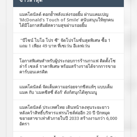
แมคโดนัลด์ ตอกย้ำพลังแห่งรอยยิ้ม ผ่านแคมเปญ
‘McDonald’s Touch of Smile’ สนับสนุนให้ทุกคน
ได้มีโอกาสสัมผัสความสุขผ่านรอยยิ้ม
“บีไชน์ ไบโอ โปร ซี” จัดโปรโมชั่นสุดพิเศษ ซื้อ 1
แถม 1 เพียง 49 บาท ที่เซเว่น อีเลฟเว่น
โอกาสพิเศษสำหรับผู้ประกอบการร้านกาแฟ ติดตั้งโซ
ล่าร์ เซลล์ ราคาพิเศษ พร้อมสร้างรายได้จากการขาย
คาร์บอนเครดิต
แมคโดนัลด์ จัดเต็มความอร่อยจากชีสแท้ๆ แบบเต็ม
แมค กับ ‘แมคชีสซี่ ดังก์’ ดังก์สนุกได้ทุกเมนู
แมคโดนัลด์ ประเทศไทย เดินหน้าลงทุนระยะยาว
หลังคว้าสิทธิ์บริหารแฟรนไชส์ต่ออีก 20 ปี ปักหมุด
ขยายสาขาเท่าตัวภายในปี 2033 สร้างงานกว่า 6,000
อัตรา