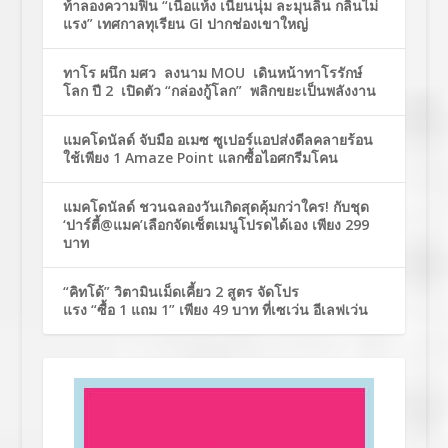
ท้าลองความฟิน “เนื้อแห้ง เนียนนุ่ม ละมุนลิ้น กลิ่นไม่
แรง” เทศกาลทุเรียน GI ปากช่องเขาใหญ่
ทาโร ผนึก มศว ลงนาม MOU เดินหน้าทาโรรักษ์
โลก ปี 2 เปิดตัว “กล่องกู้โลก” พลิกขยะเป็นพลังงาน
แมคโดนัลด์ จับมือ อเมซ ซูเปอร์แอปส่งดีลคลายร้อน
ใช้เพียง 1 Amaze Point แลกซื้อไอศกรีมโคน
แมคโดนัลด์ ชวนฉลองวันเกิดสุดคุ้มกว่าใคร! กับชุด
‘ปาร์ตี้@แมค’เลือกจัดเซ็ตเมนูโปรดได้เอง เพียง 299
บาท
“คิทโด้” วิตามินเม็ดเคี้ยว 2 สูตร จัดโปร
แรง “ซื้อ 1 แถม 1” เพียง 49 บาท ที่เซเว่น อีเลฟเว่น