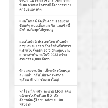
ร้านกาแฟ ติดตั้งโซล่าร์ เซลล์ ราคา
พิเศษ พร้อมสร้างรายได้จากการขาย
คาร์บอนเครดิต
แมคโดนัลด์ จัดเต็มความอร่อยจาก
ชีสแท้ๆ แบบเต็มแมค กับ ‘แมคชีสซี่
ดังก์’ ดังก์สนุกได้ทุกเมนู
แมคโดนัลด์ ประเทศไทย เดินหน้า
ลงทุนระยะยาว หลังคว้าสิทธิ์บริหาร
แฟรนไชส์ต่ออีก 20 ปี ปักหมุดขยาย
สาขาเท่าตัวภายในปี 2033 สร้าง
งานกว่า 6,000 อัตรา
ท้าลองความฟิน “เนื้อแห้ง เนียนนุ่ม
ละมุนลิ้น กลิ่นไม่แรง” เทศกาล
ทุเรียน GI ปากช่องเขาใหญ่
ทาโร ผนึก มศว ลงนาม MOU เดิน
หน้าทาโรรักษ์โลก ปี 2 เปิด
ตัว “กล่องกู้โลก” พลิกขยะเป็น
พลังงาน