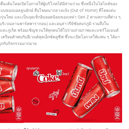
่นเต้
นโดยเปิดโอกาสให้ผู้บริโภคได้มี
ส่วนร่วม ซึ่งหนึ่งในไฮไลท์ของ
ูปแบบของบอลลูนยักษ์ สื่อโฆษณากลางแจ้ง
(Out of Home)
ที่โดดเด่น
่นใหม่ และเป็นจุดเช็กอินยอดนิ
ยมของเหล่า
Gen Z
ตามสถานที่ต่าง ๆ
ร์ (บริเวณลานพาร์คพารากอน) และอนุสาวรีย์ชัยสมรภูมิ รวมถึงใน
ละภูเก็ต พร้อมเชิญชวนให้ทุกคนได้ไปร่
วมถ่ายภาพและแชร์โมเมนต์
ตรียมตัวพบกับอีเวนต์สุดเอ็กซ์
คลูซีฟ ซึ่งจะเปิดโอกาสให้แฟน ๆ ได้มา
นุกกับกิจกรรมมากมาย