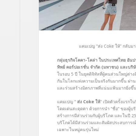
แคมเปญ
“
ส่ง
Coke
ให้
”
กลับมาอ
กลุ่มธุรกิจโคคา-โคล่า ในประเทศไทย อันป
ทิพย์ คอร์ปอเรชั่น จำกัด (มหาชน) และบริ
ในรอบ 5 ปี ในยุคดิจิทัลที่ผู้คนส่วนใหญ่ต่
กันในโลกแห่งความเป็นจริงกันมากขึ้น ผ่านการส
และร่วมสร้างมิตรภาพที่แน่นแฟ้นมากยิ่งขึ้
แคมเปญ “
ส่ง Coke ให้
” เปิดตัวครั้งแรกใ
โดดเด่นสะดุดตา ด้วยการนำ “ชื่อ” ของผู้บร
สร้างการมีส่วนร่วมกับผู้บริโภค และในปี 2
บริโภคได้มีส่วนร่วมและสัมผัสประสบการณ์ท
เฉพาะในหมู่คนรุ่นใหม่