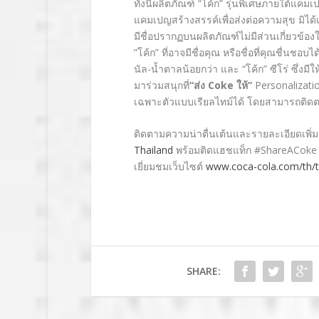
ทั้งนี้ผลิตภัณฑ์ “โค้ก” รุ่นพิเศษภายใต้แคม
แคมเปญสร้างสรรค์เพื่อส่งต่อความสุข มิได
มีชื่อปรากฏบนผลิตภัณฑ์ไม่มีส่วนเกี่ยวข้อ
”โค้ก” ที่อาจมีชื่อคุณ หรือชื่อที่คุณชื่นชอบ
นัล-น้ำตาลน้อยกว่า และ “โค้ก” ซีโร่ ซึ่
มาร่วมสนุกที่
“ส่ง
Coke ให้”
Personalizati
เฉพาะตัวแบบเรียลไทม์ได้ โดยสามารถติดตาม
ติดตามความน่าตื่นเต้นและรายละเอียดเพิ่ม
Thailand
พร้อมติดแฮชแท็ก #ShareACoke แ
เยี่ยมชมเว็บไซต์
www.coca-cola.com/th/
SHARE: