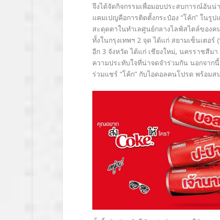
จึงได้จัดกิจกรรมเพื่
อมอบประสบการณ์อันน่าตื
แคมเปญคื
อการติดตั้งกระป๋อง “โค้ก” ในร
สะดุดตาในทำเลศูนย์
กลางไลฟ์สไตล์ของคนรุ
ทั้งในกรุงเทพฯ 2 จุด ได้แก่ สยามเซ็นเตอ
อีก
3
จังหวัด ได้แก่ เชียงใหม่
,
นครราชสีมา แ
ความประทับใจที่น่าจดจำร่วมกัน นอกจากนี้ เ
ร่วมแชร์ “โค้ก” กับไอดอลคนโปรด พร้อมส