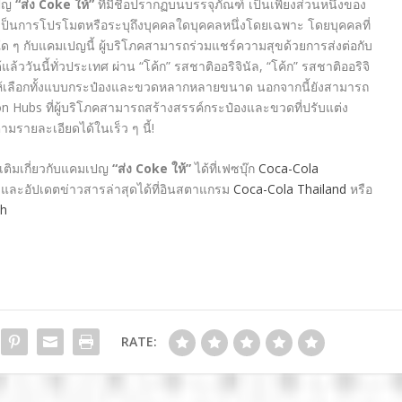
เปญ
“ส่ง
Coke ให้”
ที่มีชื่อปรากฏบนบรรจุภัณฑ์ เป็นเพียงส่วนหนึ่งของ
้เป็นการโปรโมตหรือระบุถึงบุคคลใดบุคคลหนึ่งโดยเฉพาะ โดยบุคคลที่
งใด ๆ กับแคมเปญนี้ ผู้บริโภคสามารถร่วมแชร์ความสุขด้วยการส่งต่อกับ
ได้แล้ววันนี้ทั่วประเทศ ผ่าน “โค้ก” รสชาติออริจินัล, “โค้ก” รสชาติออริจิ
งมีให้เลือกทั้งแบบกระป๋องและขวดหลากหลายขนาด นอกจากนี้ยังสามารถ
on Hubs ที่ผู้บริโภคสามารถสร้างสรรค์กระป๋องและขวดที่ปรับแต่ง
รายละเอียดได้ในเร็ว ๆ นี้!
เติมเกี่ยวกับแคมเปญ
“ส่ง Coke ให้”
ได้ที่เฟซบุ๊ก
Coca-Cola
ละอัปเดตข่าวสารล่าสุดได้ที่อินสตาแกรม
Coca-Cola Thailand
หรือ
th
RATE: