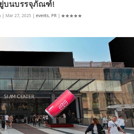
ยู่บนบรรจุภัณฑ์!
n
|
Mar 27, 2025
|
events
,
PR
|