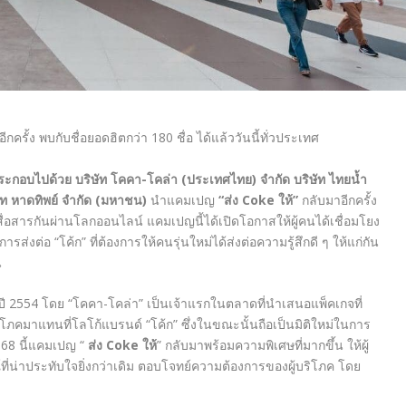
ีกครั้ง พบกับชื่อยอดฮิตกว่า
180
ชื่อ ได้แล้ววันนี้ทั่วประเทศ
ระกอบไปด้วย บริษัท โคคา-โคล่า (ประเทศไทย) จำกัด บริษัท ไทยน้ำ
ษัท หาดทิพย์ จำกัด (มหาชน)
นำแคมเปญ
“ส่ง Coke ให้”
กลับมาอีกครั้ง
างสื่อสารกันผ่านโลกออนไลน์ แคมเปญนี้ได้เปิดโอกาสให้ผู้คนได้เชื่อมโยง
่งต่อ “โค้ก” ที่ต้องการให้คนรุ่นใหม่ได้ส่งต่อความรู้สึกดี ๆ ให้แก่กัน
น
นปี 2554 โดย “โคคา-โคล่า” เป็นเจ้าแรกในตลาดที่นำเสนอแพ็คเกจที่
ิโภคมาแทนที่โลโก้แบรนด์ “โค้ก” ซึ่งในขณะนั้นถือเป็นมิติใหม่ในการ
568 นี้แคมเปญ “
ส่ง Coke ให้
” กลับมาพร้อมความพิเศษที่มากขึ้น ให้ผู้
ี่น่าประทับใจยิ่งกว่าเดิม ตอบโจทย์ความต้องการของผู้บริโภค โดย