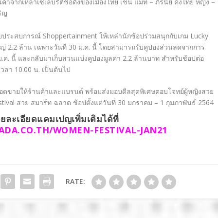
ค้าจากเหล่าเซเลบริตี้ชื่อดังของเมืองไทย เช่น แมท – ภีรนีย์ คงไทย หญิง
–
ริญ
ด้วยประสบการณ์
Shoppertainment
ให้เหล่านักช้อปร่วมสนุกกับเกม
Lucky
ญ่ 2.2 ล้าน เฉพาะวันที่ 30 ม.ค. นี้ โดยสามารถรับคูปองส่วนลดจากการ
 ม.ค. นี้ และกลับมาเก็บส่วนแบ่งคูปองมูลค่า 2.2 ล้านบาท สำหรับช้อปต่อ
้ เวลา 10.00 น. เป็นต้นไป
ยอดขายให้ร้านค้าและแบรนด์ พร้อมส่งมอบดีลสุดพิเศษตอบโจทย์ผู้หญิงสวย
tival
สวย สมาร์ท ฉลาด ช้อปตั้งแต่วันที่ 30 มกราคม – 1 กุมภาพันธ์ 2564
ยละเอียดแคมเปญเพิ่มเติ
มได้ที่
ADA.CO.TH/
WOMEN-FESTIVAL-JAN21
RATE: