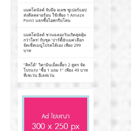
แมคโดนัลด์ จับมือ อเมซ ซูเปอร์แอป
ส่งดีลคลายร้อน ใช้เพียง 1 Amaze
Point แลกซื้อไอศกรีมโคน
แมคโดนัลด์ ชวนฉลองวันเกิดสุดคุ้ม
กว่าใคร! กับชุด ‘ปาร์ตี้@แมค’เลือก
จัดเซ็ตเมนูโปรดได้เอง เพียง 299
บาท
“คิทโด้” วิตามินเม็ดเคี้ยว 2 สูตร จัด
โปรแรง “ซื้อ 1 แถม 1” เพียง 49 บาท
ที่เซเว่น อีเลฟเว่น