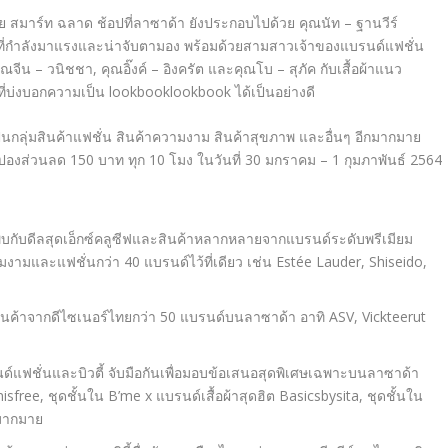
ย สมาร์ท ฉลาด ช้อปที่ลาซาด้า ยังประกอบไปด้วย คุณนัท
–
ฐานวีร์
ี่กำลังมาแรงและน่าจับตามอง พร้อมด้วยสามสาวเจ้าของแบรนด์แฟชั่น
ุณจีน – วนิชชา,
คุณอิ๊งค์ – อิงครัต และ
คุณโบ
–
สุภัค กับเสื้อผ้าแนว
ที่บ่งบอกความเป็น
lookbooklookbook
ได้เป็นอย่างดี
ะเป็นกลุ่มสินค้าแฟชั่น สินค้าความงาม สินค้าสุขภาพ และอื่นๆ อีกมากมาย
องส่วนลด 150 บาท ทุก 10 โมง ในวันที่ 30 มกราคม
–
1 กุมภาพันธ์ 2564
พบกับดีลสุดเอ็กซ์คลูซีฟและสินค้าหลากหลายจาก
แบรนด์ระดับพรีเมียม
ามและแฟชั่นกว่า 40 แบรนด์ไว้ที่เดียว เช่น
Estée Lauder, Shiseido,
ินค้าจากดีไซเนอร์ไทยกว่า 50 แบรนด์บนลาซาด้า อาทิ
ASV, Vickteerut
นด์แฟชั่นและบิวตี้ จับมือกันเพื่อมอบข้อเสนอสุดพิเศษเฉพาะบนลาซาด้า
nisfree,
ชุดชั้นใน
B’me x
แบรนด์เสื้อผ้าสุดฮิต
Basicsbysita,
ชุดชั้นใน
กมากมาย