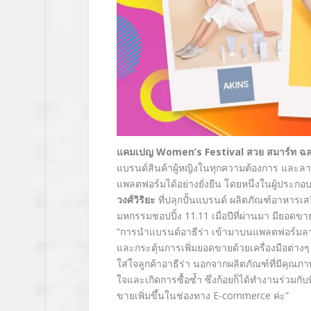
แคมเปญ
Women’s Festival
สวย สมาร์ท ฉล
แบรนด์สินค้าผู้หญิงในทุกความต้องการ และลา
แพลตฟอร์มได้อย่างยั่งยืน โดยหนึ่งในผู้ประ
วงศ์วิริยะ
ที่ปลุกปั้นแบรนด์ ผลิตภัณฑ์อาหารเสร
มหกรรมชอปปิ้ง 11.11 เมื่อปีที่ผ่านมา มียอดขายเ
“การนำแบรนด์อาธีร่า เข้ามาบนแพลตฟอร์มลาซาด
และกระตุ้นการเพิ่มยอดขายด้วยเครื่องมือต่าง
ใส่ใจลูกค้าอาธีร่า นอกจากผลิตภัณฑ์ที่มีคุณภา
ใจและเกิดการซื้อซ้ำ ซึ่งก้อยก็ได้ทำงานร่วมกั
ขายเพิ่มขึ้นในช่องทาง
E-commerce
ค่ะ”