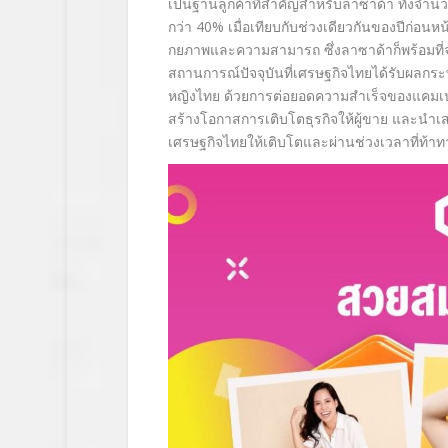
เป็นฐานลูกค้าที่สำคั
ญสำหรับลาซาด้า ทั้งจำนวนน
กว่า 40
%
เมื่อเทียบกับช่วงเดียวกันของปี
ก่อนหน
กยภาพและความสามารถ ซึ่งลาซาด้าก็พร้อมที่จ
สถานการณ์ปัจจุบันที่
เศรษฐกิจไทยได้รับผลกระ
หญิงไทย ด้วยการต่อยอดความสำเร็
จของแคม
สร้างโอกาสการเติบโตธุรกิจให้ผู้
ขาย และนำเสน
เศรษฐกิจไทยให้เติ
บโตและผ่านช่วงเวลาที่ท้าทา