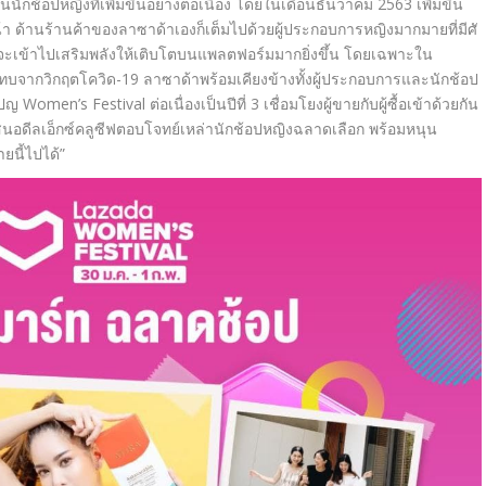
ักช้อปหญิงที่เพิ่มขึ้
นอย่างต่อเนื่อง โดยในเดือนธันวาคม 2563 เพิ่มขึ้น
้า ด้านร้านค้าของลาซาด้าเองก็เต็
มไปด้วยผู้ประกอบการหญิ
งมากมายที่มีศั
ะเข้
าไปเสริมพลังให้เติ
บโตบนแพลตฟอร์มมากยิ่งขึ้น โดยเฉพาะใน
ทบจากวิ
กฤตโควิด-19 ลาซาด้าพร้อมเคียงข้างทั้งผู้
ประกอบการและนักช้อป
เปญ
Women’s Festival
ต่อเนื่องเป็นปีที่ 3 เชื่อมโยงผู้ขายกับผู้ซื้อเข้
าด้วยกัน
อดีลเอ็กซ์คลูซี
ฟตอบโจทย์เหล่านักช้อปหญิ
งฉลาดเลือก พร้อมหนุน
ยนี้
ไปได้”