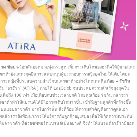
าด ช้อป
พร้อมดันยอดขายพุ่งกระฉูด เพิ่มการเติบโตของธุรกิจให้ผู้ขายและ
ซาด้ายังแสดงจุดยืนการสนับสนุนผู้ประกอบการหญิงยุคใหม่ให้เติบโตบน
กอบการหญิงที่ประสบความสำเร็จบนลาซาด้าอย่างโดดเด่นคือ
ก้อย – รัชวิน
ิม “อาธีร่า” (ATiRA )
ภายใต้
LazCeleb
จนประสบความสำเร็จสูงสุดใน
พิ่มถึง 100 เท่า เมื่อเทียบกับช่วงเวลาปกติ โดยคุณก้อย รัชวิน กล่าวว่า
้าทำให้แบรนด์ได้มีโอกาสเติบโตมากขึ้น เข้าถึงฐานลูกค้าที่กว้างขึ้น
ๆ บนแอปลาซาด้า มากไปกว่านั้น สิ่งที่ก้อยให้ความสำคัญคือการดูแลเอา
พแล้ว เรายังพัฒนาการให้บริการกับลูกค้าอยู่เสมอ เพื่อให้เกิดความประทับ
บทีมลาซาด้า ที่ช่วยซัพพอร์ตแบรนด์เป็นอย่างดี จึงทำให้แบรนด์อาธีร่ามียอด