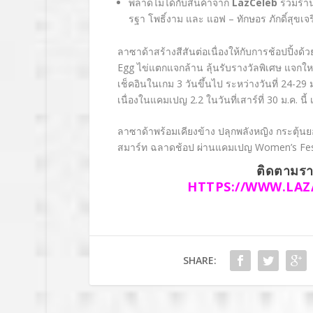
พลาดไม่ได้กับสินค้าจาก
LazCeleb
รวมร้าน
รฐา โพธิ์งาม และ แอฟ
–
ทักษอร ภักดิ์สุขเจ
ลาซาด้าสร้างสีสันต่อเนื่องให้กับการช้อปปิ้ง
Egg
ไข่แตกแจกล้าน ลุ้นรับรางวัลพิเศษ แจกให
เช็คอินในเกม 3 วันขึ้นไป ระหว่างวันที่ 24-29
เนื่องในแคมเปญ 2.2 ในวันที่เสาร์ที่ 30 ม.ค. นี
ลาซาด้าพร้อมเคียงข้าง ปลุกพลังหญิง กระตุ้น
สมาร์ท ฉลาดช้อป ผ่านแคมเปญ
Women’s Fes
ติดตามรา
HTTPS://WWW.LAZ
SHARE: