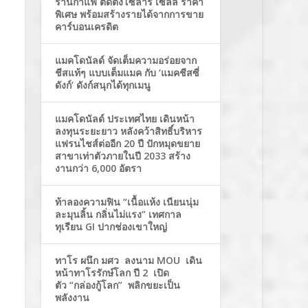
ร้านกาแฟ ติดตั้งโซล่าร์ เซลล์ ราคา
พิเศษ พร้อมสร้างรายได้จากการขาย
คาร์บอนเครดิต
แมคโดนัลด์ จัดเต็มความอร่อยจาก
ชีสแท้ๆ แบบเต็มแมค กับ ‘แมคชีสซี่
ดังก์’ ดังก์สนุกได้ทุกเมนู
แมคโดนัลด์ ประเทศไทย เดินหน้า
ลงทุนระยะยาว หลังคว้าสิทธิ์บริหาร
แฟรนไชส์ต่ออีก 20 ปี ปักหมุดขยาย
สาขาเท่าตัวภายในปี 2033 สร้าง
งานกว่า 6,000 อัตรา
ท้าลองความฟิน “เนื้อแห้ง เนียนนุ่ม
ละมุนลิ้น กลิ่นไม่แรง” เทศกาล
ทุเรียน GI ปากช่องเขาใหญ่
ทาโร ผนึก มศว ลงนาม MOU เดิน
หน้าทาโรรักษ์โลก ปี 2 เปิด
ตัว “กล่องกู้โลก” พลิกขยะเป็น
พลังงาน