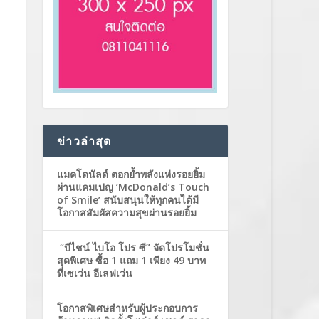
ข่าวล่าสุด
แมคโดนัลด์ ตอกย้ำพลังแห่งรอยยิ้ม
ผ่านแคมเปญ ‘McDonald’s Touch
of Smile’ สนับสนุนให้ทุกคนได้มี
โอกาสสัมผัสความสุขผ่านรอยยิ้ม
“บีไชน์ ไบโอ โปร ซี” จัดโปรโมชั่น
สุดพิเศษ ซื้อ 1 แถม 1 เพียง 49 บาท
ที่เซเว่น อีเลฟเว่น
โอกาสพิเศษสำหรับผู้ประกอบการ