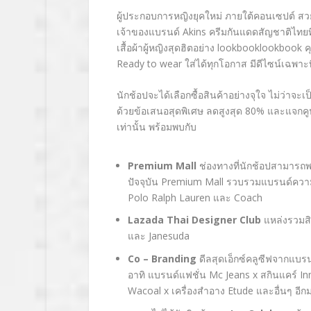
ผู้ประกอบการหญิงยุคใหม่ ภายใต้คอนเซปต์ สว
เจ้าของแบรนด์
Akins
ครีมกันแดดสัญชาติไทยท
เสื้อผ้าผู้หญิงสุดฮิตอย่าง
lookbooklookbook
ค
Ready to wear
ใส่ได้ทุกโอกาส มีดีไซน์เฉพาะ
นักช้อปจะได้เลือกซื้อสินค้าอย่างจุใจ ไม่ว่าจ
ด้วยข้อเสนอสุดพิเศษ ลดสูงสุด 80%
และแจกคูป
เท่านั้น พร้อมพบกับ
Premium Mall
ช่องทางที่นักช้อปสามารถ
ปัจจุบัน
Premium Mall
รวบรวมแบรนด์ความง
Polo Ralph Lauren
และ
Coach
Lazada Thai Designer Club
แหล่งรวมส
และ
Janesuda
Co – Branding
ดีลสุดเอ็กซ์คลูซีฟจากแบร
อาทิ แบรนด์แฟชั่น
Mc Jeans x
สกินแคร์
In
Wacoal
x
เครื่องสำอาง
Etude
และอื่นๆ อี