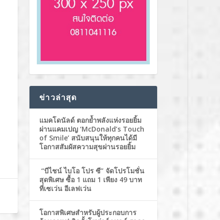
ข่าวล่าสุด
แมคโดนัลด์ ตอกย้ำพลังแห่งรอยยิ้ม
ผ่านแคมเปญ ‘McDonald’s Touch
of Smile’ สนับสนุนให้ทุกคนได้มี
โอกาสสัมผัสความสุขผ่านรอยยิ้ม
“บีไชน์ ไบโอ โปร ซี” จัดโปรโมชั่น
สุดพิเศษ ซื้อ 1 แถม 1 เพียง 49 บาท
ที่เซเว่น อีเลฟเว่น
โอกาสพิเศษสำหรับผู้ประกอบการ