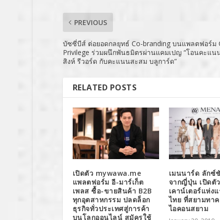
PREVIOUS
บัซซี่บีส์ ต่อยอดกลยุทธ์ Co-branding บนแพลตฟอร์
Privilege ร่วมผนึกพันธมิตรผ่านแคมเปญ “โอนคะแ
สิงห์ รีวอร์ด กับคะแนนสะสม บลูการ์ด”
RELATED POSTS
เปิดตัว mywawa.me
เมนนาร์ด ลักซ์ช
แพลตฟอร์ม อี-มาร์เก็ต
จากญี่ปุ่น เปิดต
เพลส ซื้อ-ขายสินค้า B2B
เคาน์เตอร์แห่ง
ทุกอุตสาหกรรม ปลดล็อก
ไทย ที่สยามทา
ธุรกิจทั่วประเทศสู่การค้า
ไอคอนสยาม
บนโลกออนไลน์ สมัครใช้