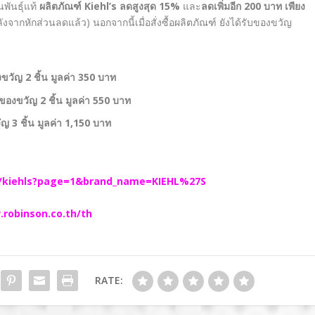
ันธุ์แท้
ผลิตภัณฑ์
Kiehl’s
ลดสูงสุด
15%
และ
ลดเพิ่มอีก
200
บาท เพียง
ังจากหักส่วนลดแล้ว) นอกจากนี้เมื่อสั่งซื้อผลิตภัณฑ์ ยังได้รับของขวัญ
งขวัญ
2
ชิ้น มูลค่า
350
บาท
่มของขวัญ
2
ชิ้น มูลค่า
550
บาท
วัญ
3
ชิ้น มูลค่า
1,150
บาท
ch/kiehls?page=1&brand_name=KIEHL%27S
.robinson.co.th/th
RATE: