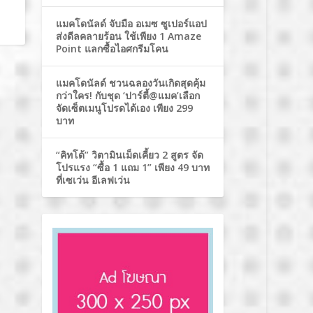
แมคโดนัลด์ จับมือ อเมซ ซูเปอร์แอป
ส่งดีลคลายร้อน ใช้เพียง 1 Amaze
Point แลกซื้อไอศกรีมโคน
แมคโดนัลด์ ชวนฉลองวันเกิดสุดคุ้ม
กว่าใคร! กับชุด ‘ปาร์ตี้@แมค’เลือก
จัดเซ็ตเมนูโปรดได้เอง เพียง 299
บาท
“คิทโด้” วิตามินเม็ดเคี้ยว 2 สูตร จัด
โปรแรง “ซื้อ 1 แถม 1” เพียง 49 บาท
ที่เซเว่น อีเลฟเว่น