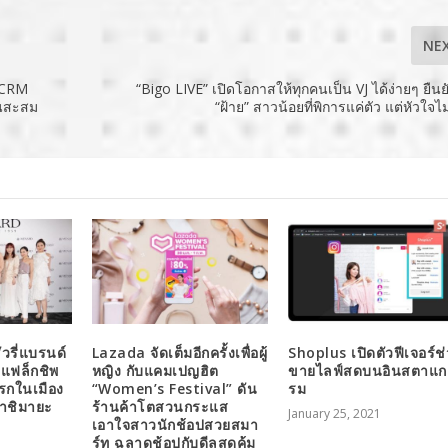
NE
ม CRM
“Bigo LIVE” เปิดโอกาสให้ทุกคนเป็น VJ ได้ง่ายๆ ยืน
นนสะสม
“ฝ้าย” สาวน้อยที่พิการแค่ตัว แต่หัวใจไ
ัวรี่แบรนด์
Lazada จัดเต็มอีกครั้งเพื่อผู้
Shoplus เปิดตัวฟีเจอร์ช
ัวแฟล็กชิพ
หญิง กับแคมเปญฮิต
ขายไลฟ์สดบนอินสตาแก
แรกในเมือง
“Women’s Festival” ดัน
รม
คาชิมายะ
ร้านค้าโตสวนกระแส
January 25, 2021
เอาใจสาวนักช้อปสวยสมา
ร์ท ฉลาดช้อปกับดีลสุดคุ้ม