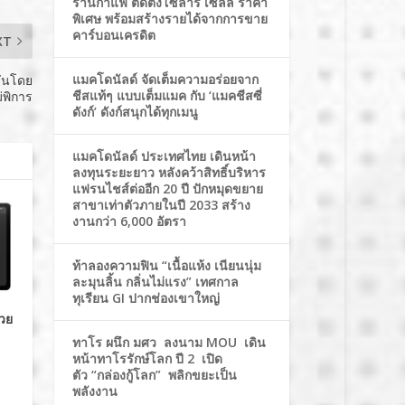
ร้านกาแฟ ติดตั้งโซล่าร์ เซลล์ ราคา
พิเศษ พร้อมสร้างรายได้จากการขาย
คาร์บอนเครดิต
XT
แมคโดนัลด์ จัดเต็มความอร่อยจาก
ยันโดย
ชีสแท้ๆ แบบเต็มแมค กับ ‘แมคชีสซี่
ม่พิการ
ดังก์’ ดังก์สนุกได้ทุกเมนู
แมคโดนัลด์ ประเทศไทย เดินหน้า
ลงทุนระยะยาว หลังคว้าสิทธิ์บริหาร
แฟรนไชส์ต่ออีก 20 ปี ปักหมุดขยาย
สาขาเท่าตัวภายในปี 2033 สร้าง
งานกว่า 6,000 อัตรา
ท้าลองความฟิน “เนื้อแห้ง เนียนนุ่ม
ละมุนลิ้น กลิ่นไม่แรง” เทศกาล
ทุเรียน GI ปากช่องเขาใหญ่
่วย
ทาโร ผนึก มศว ลงนาม MOU เดิน
หน้าทาโรรักษ์โลก ปี 2 เปิด
ตัว “กล่องกู้โลก” พลิกขยะเป็น
พลังงาน