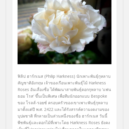
ฟิลิป ฮาร์กเนส (
Philip Harkness)
นักเพาะพันธุ์กุหลาบ
สัญชาติอั
งกฤษ เจ้าของเรือนเพาะพันธุ์ไม้
Harkness
Roses
อันเลื่องชื่อ ได้พัฒนาสายพันธุ์ดอกกุหลาบ ‘แฟน
ธอม โรส’ ขึ้นเป็นพิเศษ เพื่อทีมนักออกแบบ
Bespoke
ของ โรลส์-รอยซ์ ครอบครัวของเขาเพาะพันธุ์กุ
หลาบ
มาตั้งแต่ปี พ.ศ. 2422 และได้รังสรรค์ความงดงามของ
บุ
ปผชาติ ที่กลายเป็นส่วนหนึ่งของชื่อ ฮาร์กเนส วันนี้
พืชพันธุ์และดอกไม้ที่
เพาะโดย
Harkness Roses
ยังคง