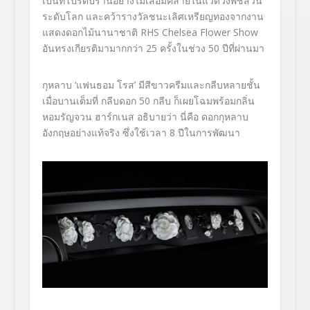
เป็นที่โปรดปรานอย่างไม่
เสื่อมคลายในแวดวงพืชสวน
ระดั
บโลก และคว้ารางวัลชนะเลิศเหรี
ยญทองจากงาน
แสดงดอกไม้นานาชาติ
RHS Chelsea Flower Show
อันทรงเกียรติมามากกว่า 25 ครั้งในช่วง 50 ปีที่ผ่านมา
กุหลาบ ‘แฟนธอม โรส’ มีสีขาวครีมและกลีบหลายชั้น
เมื่อบานเต็มที่ กลีบดอก 50 กลีบ ก็เผยโฉมพร้อมกลิ่น
หอมรัญจวน ฮาร์กเนส อธิบายว่า นี่คือ ดอกกุหลาบ
อังกฤษอย่างแท้จริง ซึ่งใช้เวลา 8 ปีในการพัฒนา