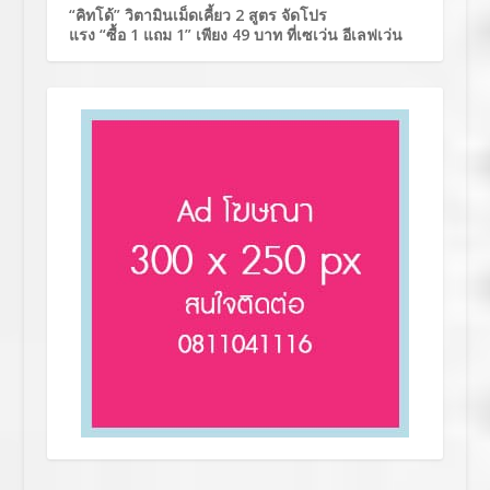
“คิทโด้” วิตามินเม็ดเคี้ยว 2 สูตร จัดโปร
แรง “ซื้อ 1 แถม 1” เพียง 49 บาท ที่เซเว่น อีเลฟเว่น