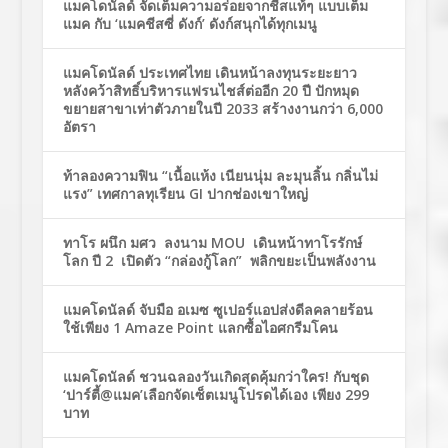
แมคโดนัลด์ จัดเต็มความอร่อยจากชีสแท้ๆ แบบเต็ม
แมค กับ ‘แมคชีสซี่ ดังก์’ ดังก์สนุกได้ทุกเมนู
แมคโดนัลด์ ประเทศไทย เดินหน้าลงทุนระยะยาว
หลังคว้าสิทธิ์บริหารแฟรนไชส์ต่ออีก 20 ปี ปักหมุด
ขยายสาขาเท่าตัวภายในปี 2033 สร้างงานกว่า 6,000
อัตรา
ท้าลองความฟิน “เนื้อแห้ง เนียนนุ่ม ละมุนลิ้น กลิ่นไม่
แรง” เทศกาลทุเรียน GI ปากช่องเขาใหญ่
ทาโร ผนึก มศว ลงนาม MOU เดินหน้าทาโรรักษ์
โลก ปี 2 เปิดตัว “กล่องกู้โลก” พลิกขยะเป็นพลังงาน
แมคโดนัลด์ จับมือ อเมซ ซูเปอร์แอปส่งดีลคลายร้อน
ใช้เพียง 1 Amaze Point แลกซื้อไอศกรีมโคน
แมคโดนัลด์ ชวนฉลองวันเกิดสุดคุ้มกว่าใคร! กับชุด
‘ปาร์ตี้@แมค’เลือกจัดเซ็ตเมนูโปรดได้เอง เพียง 299
บาท