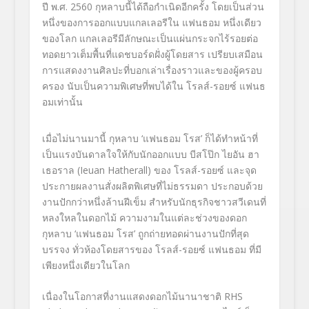
ปี พ.ศ. 2560 กุหลาบนี้ได้ถือกำเนิดอีกครั้ง โดยเป็นส่วน
หนึ่
งของการออกแบบแกลเลอรีใน แฟนธอม หนึ่งเดียว
ของโลก แกลเลอรีมีลักษณะเป็นแผ่
นกระจกไร้รอยต่อ
ทอดยาวเต็มพื้นที่แดชบอร์ดฝั่
งผู้โดยสาร เปรียบเสมือน
การแสดงงานศิลปะที่
บอกเล่าเรื่องราวและของผู้
ครอบ
ครอง นับเป็นความพิเศษที่พบได้ใน โรลส์-รอยซ์ แฟนธ
อมเท่านั้น
เมื่อไม่นานมานี้ กุหลาบ ‘แฟนธอม โรส’ ก็ได้ทำหน้าที่
เป็นแรงบันดาลใจให้กับนักออกแบบ บีสโป๊ก ไยอัน ฮา
เธอราล (Ieuan Hatherall)
ของ โรลส์-รอยซ์ และจุด
ประกายผลงานสั่งผลิตพิเศษที่ไม่ธรรมดา ประกอบด้วย
งานปักกว่าหนึ่งล้านฝีเข็ม สำหรับนักธุรกิจชาวสวีเดนที่
หลงใหลในดอกไม้ ความงามในแต่ละช่วงของดอก
กุหลาบ ‘แฟนธอม โรส’ ถูกถ่ายทอดผ่านงานปักที่สุด
บรรจง ทั่วห้องโดยสารของ
โรลส์-รอยซ์ แฟนธอม
ที่มี
เพียงหนึ่งเดียวในโลก
เนื่องในโอกาสที่งานแสดงดอกไม้นานาชาติ
RHS