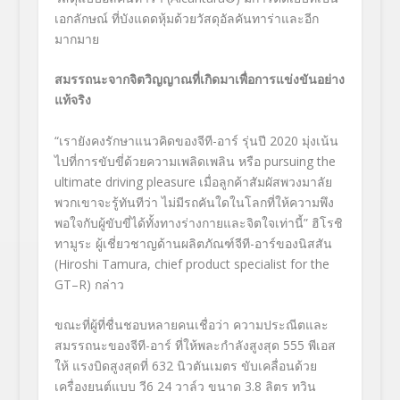
เอกลักษณ์ ที่บังแดดหุ้มด้วยวัสดุอัลคันทาร่าและอีก
มากมาย
สมรรถนะจากจิตวิญญาณที่เกิดมาเพื่อการแข่งขันอย่าง
แท้จริง
“
เรายังคงรักษาแนวคิดของจีที-อาร์ รุ่นปี
2020
มุ่งเน้น
ไปที่การขับขี่ด้วยความเพลิดเพลิน หรือ
pursuing the
ultimate driving pleasure
เมื่อลูกค้าสัมผัสพวงมาลัย
พวกเขาจะรู้ทันทีว่า ไม่มีรถคันใดในโลกที่ให้ความพึง
พอใจกับผู้ขับขี่ได้ทั้งทางร่างกายและจิตใจเท่านี้” ฮิโรชิ
ทามูระ ผู้เชี่ยวชาญด้านผลิตภัณฑ์จีที-อาร์ของนิสสัน
(
Hiroshi Tamura, chief product specialist for the
GT
–
R
) กล่าว
ขณะที่ผู้ที่ชื่นชอบหลายคนเชื่อว่า ความประณีตและ
สมรรถนะของจีที-อาร์ ที่ให้พละกำลังสูงสุด
555
พีเอส
ให้ แรงบิดสูงสุดที่
632
นิวตันเมตร ขับเคลื่อนด้วย
เครื่องยนต์แบบ วี
6 24
วาล์ว ขนาด
3
.
8
ลิตร ทวิน