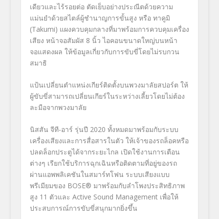
เดียวและไร้รอยต่อ ตัดเย็บอย่างประณีตด้วยความ
แม่นยำด้วยสไตล์ผู้ชำนาญการขั้นสูง หรือ ทาคูมิ
(
Takumi
) แผงควบคุมกลางที่มาพร้อมการควบคุมเครื่อง
เสียง หน้าจอสัมผัส
8
นิ้ว ไอคอนขนาดใหญ่บนหน้า
จอแสดงผล ให้ข้อมูลเกี่ยวกับการขับขี่โดยไม่รบกวน
สมาธิ
แป้นเปลี่ยนตำแหน่งเกียร์ติดตั้งบนพวงมาลัยสปอร์ต ให้
ผู้ขับขี่สามารถเปลี่ยนเกียร์ในระหว่างเลี้ยวโดยไม่ต้อง
ละมือจากพวงมาลัย
นิสสัน จีที-อาร์ รุ่นปี
2020
ทั้งหมดมาพร้อมกับระบบ
เครื่องเสียงและการสื่อสารในตัว ให้เจ้าของรถล็อคหรือ
ปลดล็อกประตูได้จากระยะไกล เปิดใช้งานการเตือน
ต่างๆ เรียกใช้บริการฉุกเฉินหรือติดตามที่อยู่ของรถ
ผ่านแอพพลิเคชันในสมาร์ทโฟน ระบบเสียงแบบ
พรีเมียมของ
BOSE®
มาพร้อมกับลำโพงประสิทธิภาพ
สูง
11
ตัวและ
Active Sound Management
เพื่อให้
ประสบการณ์การขับขี่สนุกมากยิ่งขึ้น