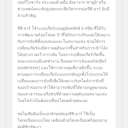
เทอร์โบชาร์จ ประกอบด้วยมือ ยังมาจาก
‘
ทาคูมิ
’
หรือ
ช่างเทคนิคระดับสูงสุดและทีมวิศวกรของจีที-อาร์ อันมี
ส่วนสำคัญ
จีที-อาร์ ใช้ระบบเกียร์แบบดูอัลคลัตช์
6
สปีด ที่ได้รับ
การพัฒนาพร้อมโหมด
‘R’
ที่ได้รับการปรับแต่งให้เหมาะ
กับการขับขี่ทั้งบนถนนและในสนามแข่ง ช่วยให้การ
เปลี่ยนเกียร์ลงมีความดุดันมากขึ้นสำหรับการเข้าโค้ง
ได้อย่างรวดเร็วกว่าเดิม โดยการเปลี่ยนเกียร์เกิดขึ้น
ขณะเบรกเอบีเอสทำงาน จึงลดอาการอันเดอร์สเตียร์
(
understeer
) และให้การควบคุมที่ง่ายยิ่งขึ้น ระบบ
ควบคุมการเปลี่ยนเกียร์แบบแปรผันถูกตั้งโปรแกรมให้
เปลี่ยนแผนการขับขี่เพื่อให้เหมาะกับสไตล์การขับขี่
ของเจ้าของรถ ทำให้สามารถขับขี่ได้ตามกฎหมายบน
ถนนสาธารณะหรือขับขี่ด้วยความดุดันบนสนามแข่ง
โดยไม่จำเป็นต้องเปลี่ยนโหมดด้วยตนเอง
ท่อไอเสียอันเป็นเอกลักษณ์ของจีที-อาร์ ใช้เป็น
ไทเทเนียมแบบใหม่ เคลือบด้วยไทเทเนียมพร้อมปลาย
ท่อสีฟ้าขัดเงา