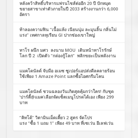
หลังคว้าสิทธิ์บริหารแฟรนไชส์ต่ออีก 20 ปี ปักหมุด
ขยายสาขาเท่าตัวภายในปี 2033 สร้างงานกว่า 6,000
อัตรา
ท้าลองความฟิน “เนื้อแห้ง เนียนนุ่ม ละมุนลิ้น กลิ่นไม่
แรง” เทศกาลทุเรียน GI ปากช่องเขาใหญ่
ทาโร ผนึก มศว ลงนาม MOU เดินหน้าทาโรรักษ์
โลก ปี 2 เปิดตัว “กล่องกู้โลก” พลิกขยะเป็นพลังงาน
แมคโดนัลด์ จับมือ อเมซ ซูเปอร์แอปส่งดีลคลายร้อน
ใช้เพียง 1 Amaze Point แลกซื้อไอศกรีมโคน
แมคโดนัลด์ ชวนฉลองวันเกิดสุดคุ้มกว่าใคร! กับชุด
‘ปาร์ตี้@แมค’เลือกจัดเซ็ตเมนูโปรดได้เอง เพียง 299
บาท
“คิทโด้” วิตามินเม็ดเคี้ยว 2 สูตร จัดโปร
แรง “ซื้อ 1 แถม 1” เพียง 49 บาท ที่เซเว่น อีเลฟเว่น