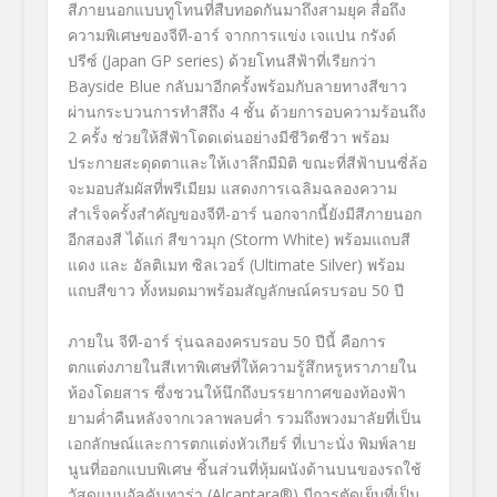
สีภายนอกแบบทูโทนที่สืบทอดกันมาถึงสามยุค สื่อถึง
ความพิเศษของจีที-อาร์ จากการแข่ง เจแปน กรังด์
ปรีซ์ (Japan GP series
) ด้วยโทนสีฟ้าที่เรียกว่า
Bayside Blue
กลับมาอีกครั้งพร้อมกับลายทางสีขาว
ผ่านกระบวนการทำสีถึง
4
ชั้น ด้วยการอบความร้อนถึง
2
ครั้ง ช่วยให้สีฟ้าโดดเด่นอย่างมีชีวิตชีวา พร้อม
ประกายสะดุดตาและให้เงาลึกมีมิติ ขณะที่สีฟ้าบนซี่ล้อ
จะมอบสัมผัสที่พรีเมียม แสดงการเฉลิมฉลองความ
สำเร็จครั้งสำคัญของจีที-อาร์ นอกจากนี้ยังมีสีภายนอก
อีกสองสี ได้แก่ สีขาวมุก (
Storm White
) พร้อมแถบสี
แดง และ อัลติเมท ซิลเวอร์ (
Ultimate Silver
) พร้อม
แถบสีขาว ทั้งหมดมาพร้อมสัญลักษณ์ครบรอบ
50
ปี
ภายใน จีที-อาร์ รุ่นฉลองครบรอบ
50
ปีนี้ คือการ
ตกแต่งภายในสีเทาพิเศษที่ให้ความรู้สึกหรูหราภายใน
ห้องโดยสาร ซึ่งชวนให้นึกถึงบรรยากาศของท้องฟ้า
ยามค่ำคืนหลังจากเวลาพลบค่ำ รวมถึงพวงมาลัยที่เป็น
เอกลักษณ์และการตกแต่งหัวเกียร์ ที่เบาะนั่ง พิมพ์ลาย
นูนที่ออกแบบพิเศษ ชิ้นส่วนที่หุ้มผนังด้านบนของรถใช้
วัสดุแบบอัลคันทาร่า (
Alcantara®
) มีการตัดเย็บที่เป็น