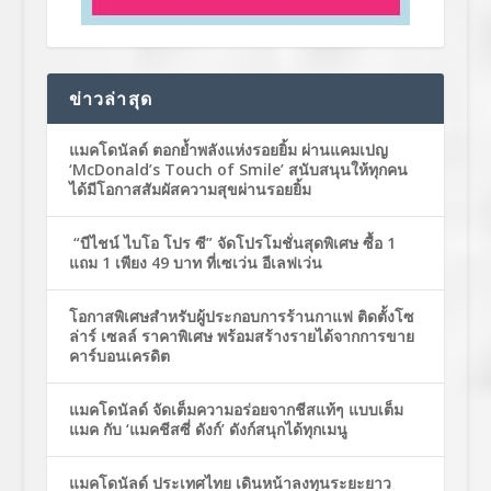
ข่าวล่าสุด
แมคโดนัลด์ ตอกย้ำพลังแห่งรอยยิ้ม ผ่านแคมเปญ
‘McDonald’s Touch of Smile’ สนับสนุนให้ทุกคน
ได้มีโอกาสสัมผัสความสุขผ่านรอยยิ้ม
“บีไชน์ ไบโอ โปร ซี” จัดโปรโมชั่นสุดพิเศษ ซื้อ 1
แถม 1 เพียง 49 บาท ที่เซเว่น อีเลฟเว่น
โอกาสพิเศษสำหรับผู้ประกอบการร้านกาแฟ ติดตั้งโซ
ล่าร์ เซลล์ ราคาพิเศษ พร้อมสร้างรายได้จากการขาย
คาร์บอนเครดิต
แมคโดนัลด์ จัดเต็มความอร่อยจากชีสแท้ๆ แบบเต็ม
แมค กับ ‘แมคชีสซี่ ดังก์’ ดังก์สนุกได้ทุกเมนู
แมคโดนัลด์ ประเทศไทย เดินหน้าลงทุนระยะยาว