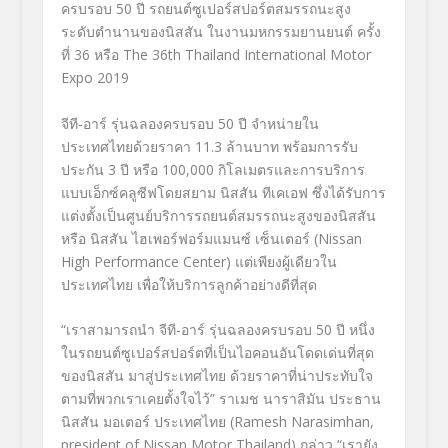
ครบรอบ
50
ปี รถยนต์ซูเปอร์สปอร์ตสมรรถนะสูง
ระดับตำนานของนิสสัน ในงานมหกรรมยานยนต์
ครั้ง
ที่
36
หรือ
The
36
th
Thailand International Motor
Expo
2019
จีที-อาร์ รุ่นฉลองครบรอบ
50
ปี จำหน่ายใน
ประเทศไทยด้วยราคา
11
.
3
ล้านบาท พร้อมการรับ
ประกัน
3
ปี หรือ
100,000
กิโลเมตรและการบริการ
แบบเอ็กซ์คลูซีฟโดยสยาม นิสสัน ทีเคเอฟ ซึ่งได้รับการ
แต่งตั้งเป็นศูนย์บริการรถยนต์สมรรถนะสูงของนิสสัน
หรือ นิสสัน ไฮเพอร์ฟอร์มแมนซ์ เซ็นเตอร์ (
Nissan
High Performance Center
) แต่เพียงผู้เดียวใน
ประเทศไทย เพื่อให้บริการลูกค้าอย่างดีที่สุด
“
เราสามารถนำ จีที-อาร์ รุ่นฉลองครบรอบ
50
ปี หนึ่ง
ในรถยนต์ซูเปอร์สปอร์ตที่เป็นไอคอนอันโดดเด่นที่สุด
ของนิสสัน มาสู่ประเทศไทย ด้วยราคาที่น่าประทับใจ
ตามที่พวกเราเคยตั้งใจไว้
”
ราเมช นาราสิมัน ประธาน
นิสสัน มอเตอร์ ประเทศไทย (
Ramesh Narasimhan,
president of Nissan Motor Thailand
) กล่าว “เรายัง