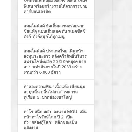
ร้านกาแฟ ติดตั้งโซล่าร์ เซลล์ ราคา
พิเศษ พร้อมสร้างรายได้จากการขาย
คาร์บอนเครดิต
แมคโดนัลด์ จัดเต็มความอร่อยจาก
ชีสแท้ๆ แบบเต็มแมค กับ ‘แมคชีสซี่
ดังก์’ ดังก์สนุกได้ทุกเมนู
แมคโดนัลด์ ประเทศไทย เดินหน้า
ลงทุนระยะยาว หลังคว้าสิทธิ์บริหาร
แฟรนไชส์ต่ออีก 20 ปี ปักหมุดขยาย
สาขาเท่าตัวภายในปี 2033 สร้าง
งานกว่า 6,000 อัตรา
ท้าลองความฟิน “เนื้อแห้ง เนียนนุ่ม
ละมุนลิ้น กลิ่นไม่แรง” เทศกาล
ทุเรียน GI ปากช่องเขาใหญ่
ทาโร ผนึก มศว ลงนาม MOU เดิน
หน้าทาโรรักษ์โลก ปี 2 เปิด
ตัว “กล่องกู้โลก” พลิกขยะเป็น
พลังงาน