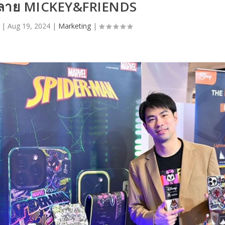
ลาย MICKEY&FRIENDS
|
Aug 19, 2024
|
Marketing
|