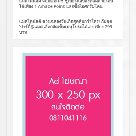
แมคโดนัลด์ จับมือ อเมซ ซูเปอร์แอปส่งดีลคลายร้อน
ใช้เพียง 1 Amaze Point แลกซื้อไอศกรีมโคน
แมคโดนัลด์ ชวนฉลองวันเกิดสุดคุ้มกว่าใคร! กับชุด
‘ปาร์ตี้@แมค’เลือกจัดเซ็ตเมนูโปรดได้เอง เพียง 299
บาท