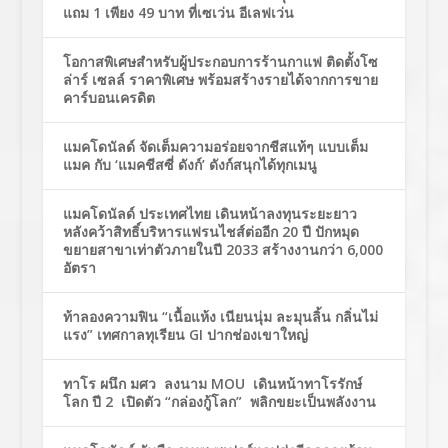
แถม 1 เพียง 49 บาท ที่เซเว่น อีเลฟเว่น
โอกาสพิเศษสำหรับผู้ประกอบการร้านกาแฟ ติดตั้งโซ
ล่าร์ เซลล์ ราคาพิเศษ พร้อมสร้างรายได้จากการขาย
คาร์บอนเครดิต
แมคโดนัลด์ จัดเต็มความอร่อยจากชีสแท้ๆ แบบเต็ม
แมค กับ ‘แมคชีสซี่ ดังก์’ ดังก์สนุกได้ทุกเมนู
แมคโดนัลด์ ประเทศไทย เดินหน้าลงทุนระยะยาว
หลังคว้าสิทธิ์บริหารแฟรนไชส์ต่ออีก 20 ปี ปักหมุด
ขยายสาขาเท่าตัวภายในปี 2033 สร้างงานกว่า 6,000
อัตรา
ท้าลองความฟิน “เนื้อแห้ง เนียนนุ่ม ละมุนลิ้น กลิ่นไม่
แรง” เทศกาลทุเรียน GI ปากช่องเขาใหญ่
ทาโร ผนึก มศว ลงนาม MOU เดินหน้าทาโรรักษ์
โลก ปี 2 เปิดตัว “กล่องกู้โลก” พลิกขยะเป็นพลังงาน