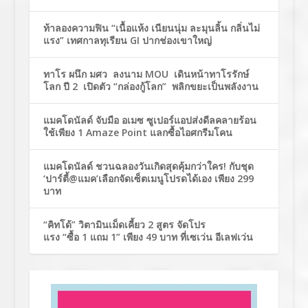
ท้าลองความฟิน “เนื้อแห้ง เนียนนุ่ม ละมุนลิ้น กลิ่นไม่
แรง” เทศกาลทุเรียน GI ปากช่องเขาใหญ่
ทาโร ผนึก มศว ลงนาม MOU เดินหน้าทาโรรักษ์
โลก ปี 2 เปิดตัว “กล่องกู้โลก” พลิกขยะเป็นพลังงาน
แมคโดนัลด์ จับมือ อเมซ ซูเปอร์แอปส่งดีลคลายร้อน
ใช้เพียง 1 Amaze Point แลกซื้อไอศกรีมโคน
แมคโดนัลด์ ชวนฉลองวันเกิดสุดคุ้มกว่าใคร! กับชุด
‘ปาร์ตี้@แมค’เลือกจัดเซ็ตเมนูโปรดได้เอง เพียง 299
บาท
“คิทโด้” วิตามินเม็ดเคี้ยว 2 สูตร จัดโปร
แรง “ซื้อ 1 แถม 1” เพียง 49 บาท ที่เซเว่น อีเลฟเว่น