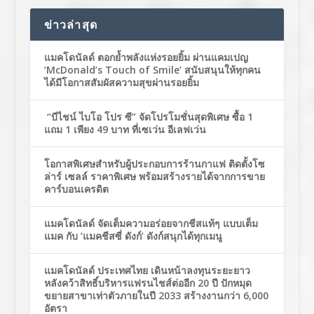
ข่าวล่าสุด
แมคโดนัลด์ ตอกย้ำพลังแห่งรอยยิ้ม ผ่านแคมเปญ
‘McDonald’s Touch of Smile’ สนับสนุนให้ทุกคน
ได้มีโอกาสสัมผัสความสุขผ่านรอยยิ้ม
“บีไชน์ ไบโอ โปร ซี” จัดโปรโมชั่นสุดพิเศษ ซื้อ 1
แถม 1 เพียง 49 บาท ที่เซเว่น อีเลฟเว่น
โอกาสพิเศษสำหรับผู้ประกอบการร้านกาแฟ ติดตั้งโซ
ล่าร์ เซลล์ ราคาพิเศษ พร้อมสร้างรายได้จากการขาย
คาร์บอนเครดิต
แมคโดนัลด์ จัดเต็มความอร่อยจากชีสแท้ๆ แบบเต็ม
แมค กับ ‘แมคชีสซี่ ดังก์’ ดังก์สนุกได้ทุกเมนู
แมคโดนัลด์ ประเทศไทย เดินหน้าลงทุนระยะยาว
หลังคว้าสิทธิ์บริหารแฟรนไชส์ต่ออีก 20 ปี ปักหมุด
ขยายสาขาเท่าตัวภายในปี 2033 สร้างงานกว่า 6,000
อัตรา