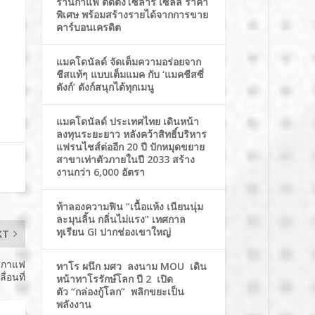
ร้านกาแฟ ติดตั้งโซล่าร์ เซลล์ ราคา
พิเศษ พร้อมสร้างรายได้จากการขาย
คาร์บอนเครดิต
แมคโดนัลด์ จัดเต็มความอร่อยจาก
ชีสแท้ๆ แบบเต็มแมค กับ ‘แมคชีสซี่
ดังก์’ ดังก์สนุกได้ทุกเมนู
แมคโดนัลด์ ประเทศไทย เดินหน้า
ลงทุนระยะยาว หลังคว้าสิทธิ์บริหาร
แฟรนไชส์ต่ออีก 20 ปี ปักหมุดขยาย
สาขาเท่าตัวภายในปี 2033 สร้าง
งานกว่า 6,000 อัตรา
ท้าลองความฟิน “เนื้อแห้ง เนียนนุ่ม
ละมุนลิ้น กลิ่นไม่แรง” เทศกาล
ทุเรียน GI ปากช่องเขาใหญ่
XT
้านกาแฟ
ทาโร ผนึก มศว ลงนาม MOU เดิน
ลื่อนที่
หน้าทาโรรักษ์โลก ปี 2 เปิด
ตัว “กล่องกู้โลก” พลิกขยะเป็น
พลังงาน