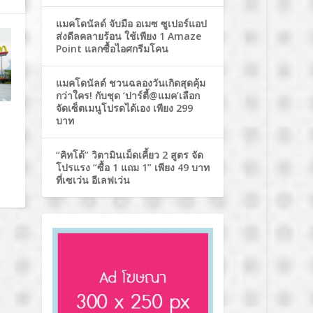
แมคโดนัลด์ จับมือ อเมซ ซูเปอร์แอป
ส่งดีลคลายร้อน ใช้เพียง 1 Amaze
Point แลกซื้อไอศกรีมโคน
แมคโดนัลด์ ชวนฉลองวันเกิดสุดคุ้ม
กว่าใคร! กับชุด ‘ปาร์ตี้@แมค’เลือก
จัดเซ็ตเมนูโปรดได้เอง เพียง 299
บาท
“คิทโด้” วิตามินเม็ดเคี้ยว 2 สูตร จัด
โปรแรง “ซื้อ 1 แถม 1” เพียง 49 บาท
ที่เซเว่น อีเลฟเว่น