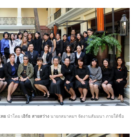
ไทย
นำโดย
เอิร์ธ
สายสว่าง
นายกสมาคมฯ จัดงานสัมมนา ภายใต้ชื่อ