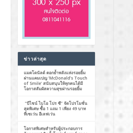
ข่าวล่าสุด
แมคโดนัลด์ ตอกย้ำพลังแห่งรอยยิ้ม
ผ่านแคมเปญ ‘McDonald’s Touch
of Smile’ สนับสนุนให้ทุกคนได้มี
โอกาสสัมผัสความสุขผ่านรอยยิ้ม
“บีไชน์ ไบโอ โปร ซี” จัดโปรโมชั่น
สุดพิเศษ ซื้อ 1 แถม 1 เพียง 49 บาท
ที่เซเว่น อีเลฟเว่น
โอกาสพิเศษสำหรับผู้ประกอบการ