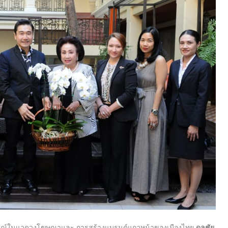
ารณ์ในแวดวงโฆษณาและ การสร้างแบรนด์แถวหน้าของเมืองไทย
ดลชัย