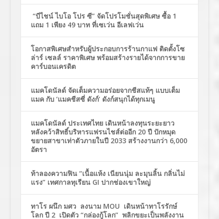
“บีไชน์ ไบโอ โปร ซี” จัดโปรโมชั่นสุดพิเศษ ซื้อ 1
แถม 1 เพียง 49 บาท ที่เซเว่น อีเลฟเว่น
โอกาสพิเศษสำหรับผู้ประกอบการร้านกาแฟ ติดตั้งโซ
ล่าร์ เซลล์ ราคาพิเศษ พร้อมสร้างรายได้จากการขาย
คาร์บอนเครดิต
แมคโดนัลด์ จัดเต็มความอร่อยจากชีสแท้ๆ แบบเต็ม
แมค กับ ‘แมคชีสซี่ ดังก์’ ดังก์สนุกได้ทุกเมนู
แมคโดนัลด์ ประเทศไทย เดินหน้าลงทุนระยะยาว
หลังคว้าสิทธิ์บริหารแฟรนไชส์ต่ออีก 20 ปี ปักหมุด
ขยายสาขาเท่าตัวภายในปี 2033 สร้างงานกว่า 6,000
อัตรา
ท้าลองความฟิน “เนื้อแห้ง เนียนนุ่ม ละมุนลิ้น กลิ่นไม่
แรง” เทศกาลทุเรียน GI ปากช่องเขาใหญ่
ทาโร ผนึก มศว ลงนาม MOU เดินหน้าทาโรรักษ์
โลก ปี 2 เปิดตัว “กล่องกู้โลก” พลิกขยะเป็นพลังงาน