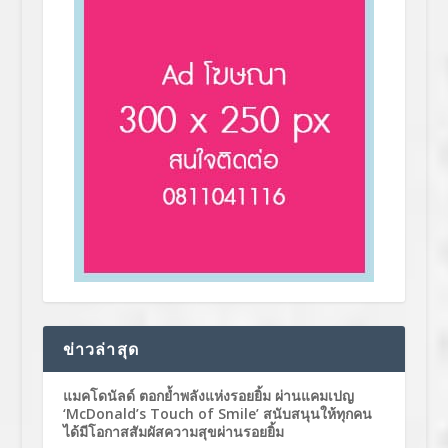
ข่าวล่าสุด
แมคโดนัลด์ ตอกย้ำพลังแห่งรอยยิ้ม ผ่านแคมเปญ
‘McDonald’s Touch of Smile’ สนับสนุนให้ทุกคน
ได้มีโอกาสสัมผัสความสุขผ่านรอยยิ้ม