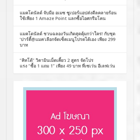
แมคโดนัลด์ จับมือ อเมซ ซูเปอร์แอปส่งดีลคลายร้อน
ใช้เพียง 1 Amaze Point แลกซื้อไอศกรีมโคน
แมคโดนัลด์ ชวนฉลองวันเกิดสุดคุ้มกว่าใคร! กับชุด
‘ปาร์ตี้@แมค’เลือกจัดเซ็ตเมนูโปรดได้เอง เพียง 299
บาท
“คิทโด้” วิตามินเม็ดเคี้ยว 2 สูตร จัดโปร
แรง “ซื้อ 1 แถม 1” เพียง 49 บาท ที่เซเว่น อีเลฟเว่น