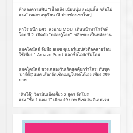
ท้าลองความฟิน “เนื้อแห้ง เนียนนุ่ม ละมุนลิ้น กลิ่นไม่
แรง” เทศกาลทุเรียน GI ปากช่องเขาใหญ่
ทาโร ผนึก มศว ลงนาม MOU เดินหน้าทาโรรักษ์
โลก ปี 2 เปิดตัว “กล่องกู้โลก” พลิกขยะเป็นพลังงาน
แมคโดนัลด์ จับมือ อเมซ ซูเปอร์แอปส่งดีลคลายร้อน
ใช้เพียง 1 Amaze Point แลกซื้อไอศกรีมโคน
แมคโดนัลด์ ชวนฉลองวันเกิดสุดคุ้มกว่าใคร! กับชุด
‘ปาร์ตี้@แมค’เลือกจัดเซ็ตเมนูโปรดได้เอง เพียง 299
บาท
“คิทโด้” วิตามินเม็ดเคี้ยว 2 สูตร จัดโปร
แรง “ซื้อ 1 แถม 1” เพียง 49 บาท ที่เซเว่น อีเลฟเว่น