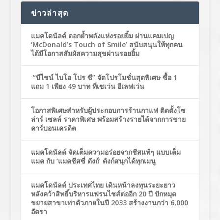
ข่าวล่าสุด
แมคโดนัลด์ ตอกย้ำพลังแห่งรอยยิ้ม ผ่านแคมเปญ
‘McDonald’s Touch of Smile’ สนับสนุนให้ทุกคน
ได้มีโอกาสสัมผัสความสุขผ่านรอยยิ้ม
“บีไชน์ ไบโอ โปร ซี” จัดโปรโมชั่นสุดพิเศษ ซื้อ 1
แถม 1 เพียง 49 บาท ที่เซเว่น อีเลฟเว่น
โอกาสพิเศษสำหรับผู้ประกอบการร้านกาแฟ ติดตั้งโซ
ล่าร์ เซลล์ ราคาพิเศษ พร้อมสร้างรายได้จากการขาย
คาร์บอนเครดิต
แมคโดนัลด์ จัดเต็มความอร่อยจากชีสแท้ๆ แบบเต็ม
แมค กับ ‘แมคชีสซี่ ดังก์’ ดังก์สนุกได้ทุกเมนู
แมคโดนัลด์ ประเทศไทย เดินหน้าลงทุนระยะยาว
หลังคว้าสิทธิ์บริหารแฟรนไชส์ต่ออีก 20 ปี ปักหมุด
ขยายสาขาเท่าตัวภายในปี 2033 สร้างงานกว่า 6,000
อัตรา