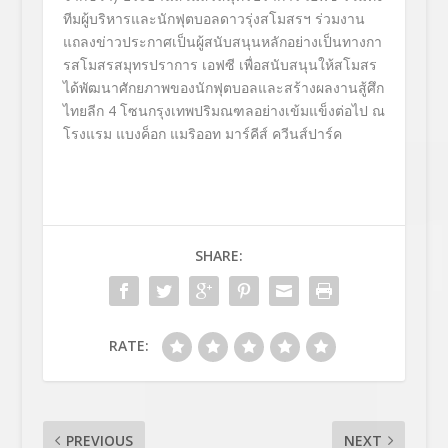
ทีมผู้บริหารและนักฟุ
ตบอลดาวรุ่งสโมสรฯ ร่วมงาน
แถลงข่าวประกาศเป็นผู้
สนับสนุนหลักอย่างเป็
นทางกา
รสโมสรสมุทรปราการ เอฟซี เพื่อสนับสนุนให้สโมสร
ได้พั
ฒนาศักยภาพของนักฟุตบอลและสร้
างผลงานสู้ศึก
ไทยลีก 4 โซนกรุงเทพปริมณฑลอย่างเข้มแข็
งต่อไป ณ
โรงแรม แบงค็อก แมริออท มาร์คีส์ ควีนส์ปาร์ค
SHARE:
RATE:
PREVIOUS
NEXT