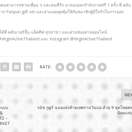
กคนสามารถชวนเพื่อน ๆ และคนที่รัก มาลองออกกำลังกายฟรี
1
ครั้ง ที่ คลับ
ษจาก
Panpuri gift set
และส่วนลดสุดคุ้มให้กับสมาชิกผู้มีใจรักในการออก
้ที่ คลับเวอร์จิ้น แอ็คทีฟ ทุกสาขา และผ่านช่องทางออนไลน์
VirginActiveThailand
และ
Instagram @VirginActiveThailand
RATE:
NE
ๆ แบบ
วนัช กูตูร์ ฉลองส่งท้ายเทศกาลวันแม่ ด้วย 9 ชุดไทย
 &
นิยมแห
12 –
ARKET