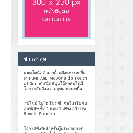
ข่าวล่าสุด
แมคโดนัลด์ ตอกย้ำพลังแห่งรอยยิ้ม
ผ่านแคมเปญ ‘McDonald’s Touch
of Smile’ สนับสนุนให้ทุกคนได้มี
โอกาสสัมผัสความสุขผ่านรอยยิ้ม
“บีไชน์ ไบโอ โปร ซี” จัดโปรโมชั่น
สุดพิเศษ ซื้อ 1 แถม 1 เพียง 49 บาท
ที่เซเว่น อีเลฟเว่น
โอกาสพิเศษสำหรับผู้ประกอบการ