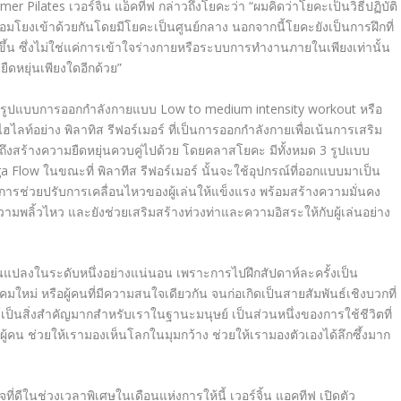
mer Pilates
เวอร์จิ้น แอ็คทีฟ กล่าวถึงโยคะว่า
“ผมคิดว่าโยคะเป็นวิธีปฏิบัติ
ื่อมโยงเข้าด้วยกันโดยมีโยคะเป็นศูนย์กลาง นอกจากนี้โยคะยังเป็นการฝึกที่
้น ซึ่งไม่ใช่แค่การเข้าใจร่างกายหรือระบบการทำงานภายในเพียงเท่านั้น
ืดหยุ่นเพียงใดอีกด้วย”
งในรูปแบบการออกกำลังกายแบบ
Low to medium intensity workout
หรือ
ไฮไลท์อย่าง
พิลาทิส รีฟอร์เมอร์ ที่เป็นการออกกำลังกายเพื่อเน้นการเสริม
ึงสร้างความยืดหยุ่นควบคู่ไปด้วย โดยคลาสโยคะ
มีทั้งหมด
3
รูปแบบ
a Flow
ในขณะที่
พิลาทีส รีฟอร์เมอร์ นั้นจะใช้อุปกรณ์ที่ออกแบบมาเป็น
การช่วยปรับการเคลื่อนไหวของผู้เล่นให้แข็งแรง พร้อมสร้างความมั่นคง
มพลิ้วไหว และยังช่วยเสริมสร้างท่วงท่าและความอิสระให้กับผู้เล่นอย่าง
ยนแปลงในระดับหนึ่งอย่างแน่นอน เพราะการไปฝึกสัปดาห์ละครั้งเป็น
คมใหม่ หรือผู้คนที่มีความสนใจเดียวกัน จนก่อเกิดเป็นสายสัมพันธ์เชิงบวกที่
ธ์เป็นสิ่งสำคัญมากสำหรับเราในฐานะมนุษย์ เป็นส่วนหนึ่งของการใช้ชีวิตที่
ผู้คน ช่วยให้เรามองเห็นโลกในมุมกว้าง ช่วยให้เรามองตัวเองได้ลึกซึ้งมาก
ที่ดีในช่วงเวลาพิเศษในเดือนแห่งการให้นี้ เวอร์จิ้น แอคทีฟ เปิดตัว