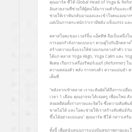
คุณมาร์ค ซีโต้
Global Head of Yoga & Refor
อันสวยงามที่ช่วยให้ผู้คนได้มารวมตัวกันและเช
ช่วยให้เราหันกลับมามองและเข้าใจตนเองมากขึ
แต่เป็นการตระหนักว่าเรามีพลัง แข็งแกร่ง และย
คลาสโยคะของ เวอร์จิ้น แอ็คทีฟ ถือเป็นหนึ่
การออกกำลังกายแบบเบา
ควบคู่ไปกับอีกคลาส
สร้างความแข็งแรงให้ช่วงแกนกลางลำตัว รวมถ
ได้แก่ คลาส
Yoga Align, Yoga Calm
และ
Yog
พิเศษ เรียกว่าเครื่องรีฟอร์เมอร์ (Reformer)
ใน
ความคล่องตัว พลัง การทรงตัว ความแม่นยำ ควา
เต็มที่
“หลังจากเข้าคลาส เราจะสัมผัสได้ถึงการเปลี่
เวลา
1
เดือน คุณอาจจะได้เจอครู เพื่อนใหม่ สัง
ส่งผลดีต่อทั้งร่างกายและจิตใจ ซึ่งความสัมพัน
ขาดไม่ได้ และโยคะช่วยให้เราสร้างสัมพันธ์กับ
ขึ้นได้อย่างแน่นอน”
คุณมาร์ค ซีโต้ กล่าวเสริม
ทั้งนี้ เพื่อสนับสนุนการแบ่งปันสุขภาพกายและใจ