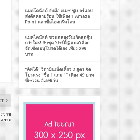
แมคโดนัลด์ จับมือ อเมซ ซูเปอร์แอป
ส่งดีลคลายร้อน ใช้เพียง 1 Amaze
Point แลกซื้อไอศกรีมโคน
แมคโดนัลด์ ชวนฉลองวันเกิดสุดคุ้ม
กว่าใคร! กับชุด ‘ปาร์ตี้@แมค’เลือก
จัดเซ็ตเมนูโปรดได้เอง เพียง 299
บาท
“คิทโด้” วิตามินเม็ดเคี้ยว 2 สูตร จัด
โปรแรง “ซื้อ 1 แถม 1” เพียง 49 บาท
ที่เซเว่น อีเลฟเว่น
XT
พระราช
่งสยาม