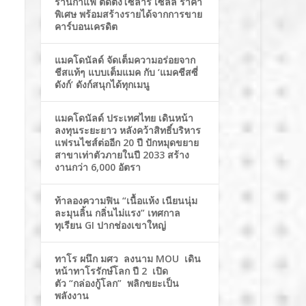
ร้านกาแฟ ติดตั้งโซล่าร์ เซลล์ ราคา
พิเศษ พร้อมสร้างรายได้จากการขาย
คาร์บอนเครดิต
แมคโดนัลด์ จัดเต็มความอร่อยจาก
ชีสแท้ๆ แบบเต็มแมค กับ ‘แมคชีสซี่
ดังก์’ ดังก์สนุกได้ทุกเมนู
แมคโดนัลด์ ประเทศไทย เดินหน้า
ลงทุนระยะยาว หลังคว้าสิทธิ์บริหาร
แฟรนไชส์ต่ออีก 20 ปี ปักหมุดขยาย
สาขาเท่าตัวภายในปี 2033 สร้าง
งานกว่า 6,000 อัตรา
ท้าลองความฟิน “เนื้อแห้ง เนียนนุ่ม
ละมุนลิ้น กลิ่นไม่แรง” เทศกาล
ทุเรียน GI ปากช่องเขาใหญ่
ทาโร ผนึก มศว ลงนาม MOU เดิน
หน้าทาโรรักษ์โลก ปี 2 เปิด
ตัว “กล่องกู้โลก” พลิกขยะเป็น
พลังงาน