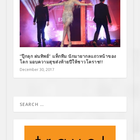
“ปุ๊กลุก ฝนทิพย์” แท็กทีม นักมายากลแถวหน้าของ
โลก มอบความสุขส่งท้ายปีให้ชาวโคราช!!
December 30, 2017