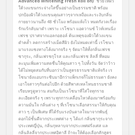
Advanced Whitening Fresh Roll on)
” ช่วยให้ผิว
ใต้วงแขนกระจ่างใสขึ้นอย่างเป็นธรรมชาติ พร้อม
ปกป้องผิวใต้วงแขนคุณสาวๆจากเหงื่อและระงับกลิ่น
กายยาวนานถึง 48 ชั่วโมง พร้อมแห้งไว หมดกังวลเรื่อง
รักแร้กลับมาดำ เพราะ เรโซนา แอดวานซ์ ไวท์เทนนิ่ง
เฟรช ปราศจากแอลกอฮอล์ ต้นเหตุของผิวใต้วงแขน
ดำคล้ำ ลดการสร้างเม็ดสีผิว ยังไม่หมดเท่านี้ เรโซนา
มาแรงแซงทางโค้งมากจริง ๆ จัดมาให้ทั้งกลิ่นเฟรช
ซากุระ, กลิ่นเฟรชกุโรส และกลิ่นเฟรช ลิลลี่ ที่หอม
ละมุนเพิ่มความสดชื่นให้คุณสาว ๆ ไปทั้งวัน จัดว่าว้าว
ได้ไม่หยุดสมกับที่บอกว่าเป็นสูตรธรรมชาติแท้จริง เร
โซนายังแอบกระซิบมาอีกว่าแพ็กเกจก็ไม่ธรรมดา ยังคง
เอาใจสาวๆกันต่อไปอีก ด้วยสีพาสเทลโทนธรรมชาติ
เรียบหรูดูหวาน สมกับเป็นเรโซนาที่ใส่ใจทุกราย
ละเอียดจริง ๆ เพราะทุกการเคลื่อนไหวต้องมาพร้อมกับ
ความมั่นใจ กลิ่นต่าง ๆ ที่เรโซนาเลือกสรรมาให้กับคุณ
สาว ๆ เป็นพิเศษ ที่ได้รับแรงบันดาลใจมาจากพันธุ์
ดอกไม้ชั้นดีจากประเทศต่าง ๆ ได้แก่ กลิ่นซากุระจาก
ประเทศญี่ปุ่น, กลิ่นกุหลาบจากประเทศฝรั่งเศส แล
กลิ่นลิลลี่จากประเทศอิตาลี ถ้าจะให้ต้องเลือกสักสูตร