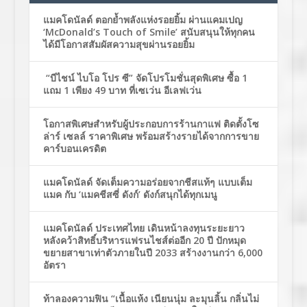
แมคโดนัลด์ ตอกย้ำพลังแห่งรอยยิ้ม ผ่านแคมเปญ
‘McDonald’s Touch of Smile’ สนับสนุนให้ทุกคน
ได้มีโอกาสสัมผัสความสุขผ่านรอยยิ้ม
“บีไชน์ ไบโอ โปร ซี” จัดโปรโมชั่นสุดพิเศษ ซื้อ 1
แถม 1 เพียง 49 บาท ที่เซเว่น อีเลฟเว่น
โอกาสพิเศษสำหรับผู้ประกอบการร้านกาแฟ ติดตั้งโซ
ล่าร์ เซลล์ ราคาพิเศษ พร้อมสร้างรายได้จากการขาย
คาร์บอนเครดิต
แมคโดนัลด์ จัดเต็มความอร่อยจากชีสแท้ๆ แบบเต็ม
แมค กับ ‘แมคชีสซี่ ดังก์’ ดังก์สนุกได้ทุกเมนู
แมคโดนัลด์ ประเทศไทย เดินหน้าลงทุนระยะยาว
หลังคว้าสิทธิ์บริหารแฟรนไชส์ต่ออีก 20 ปี ปักหมุด
ขยายสาขาเท่าตัวภายในปี 2033 สร้างงานกว่า 6,000
อัตรา
ท้าลองความฟิน “เนื้อแห้ง เนียนนุ่ม ละมุนลิ้น กลิ่นไม่