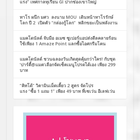
แรง” เทศกาลทุเรียน GI ปากช่องเขาใหญ่
ทาโร ผนึก มศว ลงนาม MOU เดินหน้าทาโรรักษ์
โลก ปี 2 เปิดตัว “กล่องกู้โลก” พลิกขยะเป็นพลังงาน
แมคโดนัลด์ จับมือ อเมซ ซูเปอร์แอปส่งดีลคลายร้อน
ใช้เพียง 1 Amaze Point แลกซื้อไอศกรีมโคน
แมคโดนัลด์ ชวนฉลองวันเกิดสุดคุ้มกว่าใคร! กับชุด
‘ปาร์ตี้@แมค’เลือกจัดเซ็ตเมนูโปรดได้เอง เพียง 299
บาท
“คิทโด้” วิตามินเม็ดเคี้ยว 2 สูตร จัดโปร
แรง “ซื้อ 1 แถม 1” เพียง 49 บาท ที่เซเว่น อีเลฟเว่น