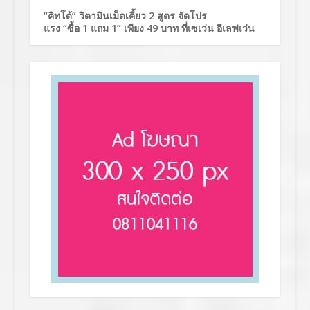
“คิทโด้” วิตามินเม็ดเคี้ยว 2 สูตร จัดโปร
แรง “ซื้อ 1 แถม 1” เพียง 49 บาท ที่เซเว่น อีเลฟเว่น