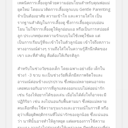
เทคนิคการเลี้ยงลูกด้วยความอ่อนโยนสำหรับคุณพ่อแม่
ยุคใหม่ โดยแนวคิดการเลี้ยงลูกแบบ Gentle Parenting
จำเป็นต้องอาศัย ความเข้าใจ และความใส่ใจ เป็น
รากฐานสำคัญในการเลี้ยงดู ซึ่งการเลี้ยงดูแบบอ่อน
โยน ไม่ใช่การเลี้ยงดูให้ลูกอ่อนแอ หรือเป็นการสปอยล์
ลูก ประเภททุ่มเทความรักแบบไม่ใช้เหตุใช้ผล แต่
เป็นการเรียนรู้ที่จะเข้าใจในตัวลูกน้อย เข้าใจถึงสภาวะ
ทางอารมณ์ต่างๆ รวมถึงใส่ใจในความรู้สึกนึกคิดของ
เขา และที่สำคัญ คือต้องให้เกียรติลูก
สำหรับในช่วงวัยของเด็ก โดยเฉพาะอย่างยิ่ง เด็กใน
ช่วง1 -3 ขวบ จะเป็นช่วงวัยที่เด็กมีสภาพจิตใจและ
อารมณ์ค่อนข้างแปรปรวน ซึ่งพ่อแม่หลายคนอาจจะ
เคยพบเจอกับอาการที่ลูกแสดงออกแบบไม่ค่อยน่ารัก
เช่น ร้องไห้อยากได้ของเล่น เมื่อไม่ได้ดั่งใจก็อาจจะมี
ปฏิกิริยา เช่น ลงไปนอนกับพื้นตามมา ซึ่งพ่อแม่หลาย
คนเลือกที่จะใช้ความรุนแรงและอารมณ์ในการตี หรือ
ดุว่าเพื่อยุติพฤติกรรมที่ไม่น่ารักของลูกน้อย ซึ่งแน่นอน
ว่า นาทีนั้นอาจทำให้ลูกหยุด แต่ผลของการใช้ความ
รุนแรง อาจนำไปสู่การทำให้เหล่าลูกๆ มีพฤติกรรมที่ต่อ