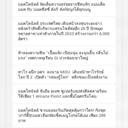
แมคโดนัลด์ จัดเต็มความอร่อยจากชีสแท้ๆ แบบเต็ม
แมค กับ ‘แมคชีสซี่ ดังก์’ ดังก์สนุกได้ทุกเมนู
แมคโดนัลด์ ประเทศไทย เดินหน้าลงทุนระยะยาว
หลังคว้าสิทธิ์บริหารแฟรนไชส์ต่ออีก 20 ปี ปักหมุด
ขยายสาขาเท่าตัวภายในปี 2033 สร้างงานกว่า 6,000
อัตรา
ท้าลองความฟิน “เนื้อแห้ง เนียนนุ่ม ละมุนลิ้น กลิ่นไม่
แรง” เทศกาลทุเรียน GI ปากช่องเขาใหญ่
ทาโร ผนึก มศว ลงนาม MOU เดินหน้าทาโรรักษ์
โลก ปี 2 เปิดตัว “กล่องกู้โลก” พลิกขยะเป็นพลังงาน
แมคโดนัลด์ จับมือ อเมซ ซูเปอร์แอปส่งดีลคลายร้อน
ใช้เพียง 1 Amaze Point แลกซื้อไอศกรีมโคน
แมคโดนัลด์ ชวนฉลองวันเกิดสุดคุ้มกว่าใคร! กับชุด
‘ปาร์ตี้@แมค’เลือกจัดเซ็ตเมนูโปรดได้เอง เพียง 299
บาท