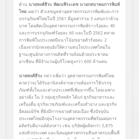
ด้าน
นายพงศ์ธีระ พัฒนพีระเดช นายกสมาคมการพิมพ์
ไทย
เผยว่า ตัวเลขมูลค่าอุตสาหกรรมการพิมพ์และการ
บรรจุภัณฑ์ไทยในปี 2561 มีมูลค่าร่วม 3 แสนกว่าล้าน
บาท โดยคิดเป็นอุตสาหกรรมการพิมพ์ราวร้อยละ 40
และการบรรจุภัณฑ์ร้อยละ 60 และในปี 2562 ตลาด
การพิมพ์ในประเทศมีแนวโน้มขยายตัวร้อยละ 2
เนื่องจากนักลงทุนยังให้ความสนใจประเทศไทยใน
ฐานะศูนย์กลางการผลิตที่รายล้อมด้วยประชาคม
อาเซียน ที่มีจำนวนผู้บริโภคสูงกว่า 600 ล้านคน
นายพงศ์ธีระ
กล่าวเพิ่มว่า อุตสาหกรรมการพิมพ์ไทย
คาดว่าจะได้รับอานิสงค์จากความต้องการใช้บรรจุ
ภัณฑ์ทั้งในและต่างประเทศที่เพิ่มมากขึ้น โดยเฉพาะ
อย่างยิ่ง ใน 3 กลุ่มธุรกิจหลัก ได้แก่ ธุรกิจอาหารและ
เครื่องดื่ม ธุรกิจเวชภัณฑ์และเครื่องสำอาง และธุรกิจ
อีคอมเมิร์ซ ที่ยังมีการขยายตัวต่อเนื่อง ซึ่งปัจจุบัน
ประเทศไทยมีกลุ่มโรงงานอุตสาหกรรมที่พร้อมต่อการ
ผลิตรับดีมานด์ดังกล่าว เช่น บริษัทผู้ผลิตกว่า 5,875
แห่งทั่วประเทศ และนิคมอุตสาหกรรมสินสาครบนพื้นที่