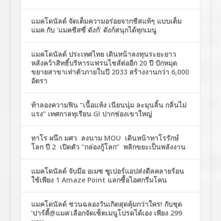
แมคโดนัลด์ จัดเต็มความอร่อยจากชีสแท้ๆ แบบเต็ม
แมค กับ ‘แมคชีสซี่ ดังก์’ ดังก์สนุกได้ทุกเมนู
แมคโดนัลด์ ประเทศไทย เดินหน้าลงทุนระยะยาว
หลังคว้าสิทธิ์บริหารแฟรนไชส์ต่ออีก 20 ปี ปักหมุด
ขยายสาขาเท่าตัวภายในปี 2033 สร้างงานกว่า 6,000
อัตรา
ท้าลองความฟิน “เนื้อแห้ง เนียนนุ่ม ละมุนลิ้น กลิ่นไม่
แรง” เทศกาลทุเรียน GI ปากช่องเขาใหญ่
ทาโร ผนึก มศว ลงนาม MOU เดินหน้าทาโรรักษ์
โลก ปี 2 เปิดตัว “กล่องกู้โลก” พลิกขยะเป็นพลังงาน
แมคโดนัลด์ จับมือ อเมซ ซูเปอร์แอปส่งดีลคลายร้อน
ใช้เพียง 1 Amaze Point แลกซื้อไอศกรีมโคน
แมคโดนัลด์ ชวนฉลองวันเกิดสุดคุ้มกว่าใคร! กับชุด
‘ปาร์ตี้@แมค’เลือกจัดเซ็ตเมนูโปรดได้เอง เพียง 299