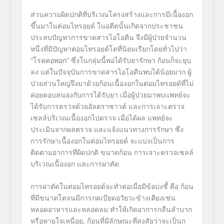
ส่วนความผิดปกติที่บริ
เวณโครงสร้างและการมีเนื้องอก
ขึ้
นมาในต่อมไทรอยด์ ในอดีตนั้นเกิ
ดจากประชาชน
ประสบปั
ญหาการขาดสารไอโอดีน จึงมีผู้ป่วยจำนวน
หนึ่งที่มีปั
ญหาต่อมไทรอยด์โตที่นิยมเรี
ยกโดยทั่วไปว่า
“โรคคอพอก”
ซึ่งในกลุ่มนี้พอได้รับยารักษา ก้อนก็จะยุบ
ลง
แต่ในปัจจุบันการขาดสารไอโอดี
นพบได้น้อยมาก ผู้
ป่วยส่วนใหญ่จึงมาด้วยก้
อนเนื้องอกในต่อมไทรอยด์ที่ไม่
ค่อยตอบสนองกับการได้รับยา เมื่อผู้ป่วยมาพบแพทย์จะ
ได้รั
บการตรวจด้วยอัลตราซาวด์ และการเจาะตรวจ
เซลล์บริเวณเนื้
องอกไปตรวจ เมื่อได้ผล แพทย์จะ
ประเมินจากผลตรวจ และแจ้งแนวทางการรักษา ซึ่ง
การรักษาเนื้องอกในต่
อมไทรอยด์ จะแบ่งเป็นการ
ติดตามอาการที่ผิ
ดปกติ ขนาดก้อน การเจาะตรวจเซลล์
บริเวณเนื้องอก และการผ่าตัด
การผ่าตัดในต่อมไทรอยด์จะทำต่
อเมื่อมีข้อบ่งชี้ คือ ก้อน
ที่มีขนาดโตจนมีการกดเบี
ยดอวัยวะข้างเคียงเช่น
หลอดอาหารและหลอดลม ทำให้เกิดอาการกลืนลำบาก
หรื
อหายใจเหนื่อย,
ก้อนที่มีลักษณะที่สงสัยว่
าจะเป็นก