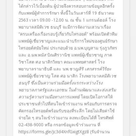
ได้กล่าวไว้เบื้
องต้น ผู้ป่วยจึงควรสอบถามข้อมูลอี
กครั้ง
กับแพทย์ผู้ทำการรักษา
ทั้งนี้
ใน
วัน
เสาร์ที่
19
ธันวาคม
2563 เวลา 09.00 -12.00 น. ณ
ชั้น 1 แกรนด์ฮอล์
โรง
พยาบาลสมิติเวช ธนบุรี
จะมีการจัดงานเสวนาเรื่อง
“
ครบเครื่องเรื่องรอบรู้เกี่
ยวกับไทรอยด์”
พร้อมเปิดตัวทีม
แพทย์ผู้เชี่
ยวชาญและแ
นะนำบริการใหม่ของศู
นย์รักษา
ไทรอยด์สมัยใหม่ ประกอบด้วย
อ.นพ.บุญสาม รุ่งภูวภัทร
และ
อ.
นพ
.
พนัส
บิณศิรวานิช
แพทย์ผู้เชี่ยวชาญ ภาค
วิชาโสต ศ
อ
นาสิกวิทยา คณะแพทยศาสตร์ โรง
พยาบาลรามาธิบดี
และ
นพ.
ชาญสิริ เสกสรรค์วิริยะ
แพทย์ผู้เชี่ยวชาญ โสต ศอ นาสิก
โรงพยาบาลสมิติเวช
ธนบุรี
ซึ่งเป็นความร่วมมือครั้
งแรกระหว่างโรง
พยาบาลภาครั
ฐและเอกชน ในด้านพัฒนาและส่งเสริม
ความรู้
ความร่วมมือทางการแพทย์
โดยเปิดโอกาสให้
ประชาชนทั่วไปที่
สนใจเข้าร่วมงาน พร้อมกับการตรวจ
คัดกรองไทรอยด์
พร้อมรับของที่ระลึก
โดยไม่เสียค่าใช้
จ่ายใด ๆ
สนใจเข้าร่วมงาน ลงทะเบียนได้ที่ โทรศัพท์
02-438-9000 หรือ กรอกข้อมูลเข้าร่วมงาน ที่
https://forms.gle/
Jc3d4XnfGxigtXgz8
(รับจำนวน