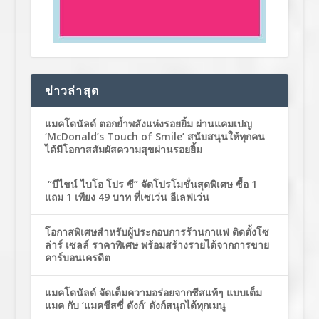
ข่าวล่าสุด
แมคโดนัลด์ ตอกย้ำพลังแห่งรอยยิ้ม ผ่านแคมเปญ
‘McDonald’s Touch of Smile’ สนับสนุนให้ทุกคน
ได้มีโอกาสสัมผัสความสุขผ่านรอยยิ้ม
“บีไชน์ ไบโอ โปร ซี” จัดโปรโมชั่นสุดพิเศษ ซื้อ 1
แถม 1 เพียง 49 บาท ที่เซเว่น อีเลฟเว่น
โอกาสพิเศษสำหรับผู้ประกอบการร้านกาแฟ ติดตั้งโซ
ล่าร์ เซลล์ ราคาพิเศษ พร้อมสร้างรายได้จากการขาย
คาร์บอนเครดิต
แมคโดนัลด์ จัดเต็มความอร่อยจากชีสแท้ๆ แบบเต็ม
แมค กับ ‘แมคชีสซี่ ดังก์’ ดังก์สนุกได้ทุกเมนู