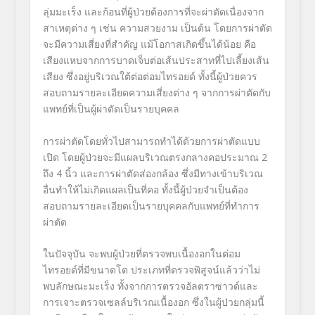
ลุ่มมะเร็ง และก้อนที่ผู้ป่วยต้องการที่
จะผ่าตัดเนื่องจาก
สาเหตุต่าง ๆ เช่น ความสวยงาม เป็นต้น โดยการผ่าตัด
จะมีความเสี่ยงที่
สำคัญ แม้โอกาสเกิดขึ้นได้น้อย คือ
เสียงแหบจากการบาดเจ็บต่อเส้
นประสาทที่ไปเลี้ยงเส้น
เสียง ซึ่งอยู่บริเวณใต้ต่อต่
อมไทรอยด์ ทั้งนี้ผู้ป่
วยควร
สอบถามรายละเอียดความเสี่
ยงต่าง ๆ จากการผ่าตัดกับ
แพทย์ที่เป็นผู้
ผ่าตัดเป็นรายบุคคล
การผ่าตัดโดยทั่วไปสามารถทำได้
ด้วยการผ่าตัดแบบ
เปิด โดยผู้ป่วยจะมีแผลบริ
เวณตรงกลางคอประมาณ
2
ถึง
4
นิ้ว และการผ่าตัดส่องกล้อง ซึ่งมีทางเข้าบริเวณ
อื่นทำให้
ไม่เกิดแผลเป็นที่คอ ทั้งนี้ผู้ป่วยจำเป็นต้
อง
สอบถามรายละเอียดเป็นรายบุ
คคลกับแพทย์ที่ทำการ
ผ่าตัด
ในปัจจุบัน จะพบผู้ป่วยที่ตรวจพบเนื้
องอกในต่อม
ไทรอยด์ที่มีขนาดโต ประเภทที่ตรวจพิสูจน์แล้วว่าไม่
พบลักษณะมะเร็ง ทั้งจากการตรวจอัลตราซาวด์
และ
การเจาะตรวจเซลล์บริเวณเนื้
องอก ซึ่งในผู้ป่วยกลุ่มนี้