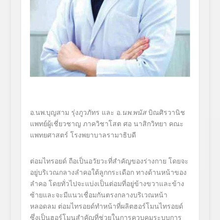
อ.นพ.บุญสาม รุ่งภูวภัทร และ อ.
นพ
.
พนัส
บิณศิรวานิช
แพทย์ผู้เชี่ยวชาญ ภาควิชาโสต ศอ
นาสิกวิทยา คณะ
แพทยศาสตร์ โรงพยาบาลรามาธิบดี
ต่อมไทรอยด์
ถือเป็นอวัยวะที่สำคัญของร่
างกาย โดยจะ
อยู่บริเวณกลางลำคอใต้ลู
กกระเดือก ทางด้านหน้าของ
ลำคอ โดยทั่วไปจะแบ่งเป็นต่อมที่อยู่
ข้างขวาและข้าง
ซ้ายและจะมี
แนวเชื่อมกันตรงกลางบริเวณหน้
า
หลอดลม ต่อมไทรอยด์ทำหน้าที่ผลิตฮอร์
โมนไทรอยด์
ซึ่งเป็นฮอร์โมนสำคัญที่ช่
วยในการควบคุมระบบการ