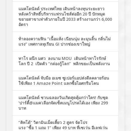
แมคโดนัลด์ ประเทศไทย เดินหน้าลงทุนระยะยาว
หลังคว้าสิทธิ์บริหารแฟรนไชส์ต่ออีก 20 ปี ปักหมุด
ขยายสาขาเท่าตัวภายในปี 2033 สร้างงานกว่า 6,000
อัตรา
ท้าลองความฟิน “เนื้อแห้ง เนียนนุ่ม ละมุนลิ้น กลิ่นไม่
แรง” เทศกาลทุเรียน GI ปากช่องเขาใหญ่
ทาโร ผนึก มศว ลงนาม MOU เดินหน้าทาโรรักษ์
โลก ปี 2 เปิดตัว “กล่องกู้โลก” พลิกขยะเป็นพลังงาน
แมคโดนัลด์ จับมือ อเมซ ซูเปอร์แอปส่งดีลคลายร้อน
ใช้เพียง 1 Amaze Point แลกซื้อไอศกรีมโคน
แมคโดนัลด์ ชวนฉลองวันเกิดสุดคุ้มกว่าใคร! กับชุด
‘ปาร์ตี้@แมค’เลือกจัดเซ็ตเมนูโปรดได้เอง เพียง 299
บาท
“คิทโด้” วิตามินเม็ดเคี้ยว 2 สูตร จัดโปร
แรง “ซื้อ 1 แถม 1” เพียง 49 บาท ที่เซเว่น อีเลฟเว่น