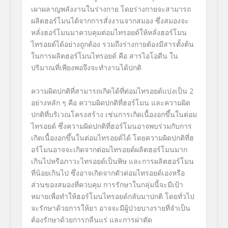
เผาผลาญพลั
งงานในร่างกาย โดยร่างกายจะสามารถ
ผลิตฮอร์
โมนได้จากการสั่งงานจากสมอง ซึ่งสมองจะ
หลั่งฮอร์โมนมาควบคุ
มต่อมไทรอยด์ให้หลั่งฮอร์
โมน
ไทรอยด์ได้อย่างถูกต้อง รวมถึงร่างกายต้องมีสารตั้งต้
น
ในการผลิตฮอร์โมนไทรอยด์ คือ สารไอโอดีน ใน
ปริมาณที่เพียงพอจึ
งจะทำงานได้ปกติ
ความผิดปกติที่สามารถเกิดได้ที่
ต่อมไทรอยด์แบ่งเป็น
2
อย่างหลัก ๆ คือ ความผิดปกติที่ฮอร์โมน และความผิด
ปกติที่บริเวณโครงสร้
าง เช่นการเกิดเนื้องอกขึ้นในต่
อม
ไทรอยด์ ซึ่งความผิดปกติที่ฮอร์
โมนอาจพบร่วมกับการ
เกิดเนื้
องอกขึ้นในต่อมไทรอยด์ได้ โดยความผิดปกติที่ฮ
อร์
โมนอาจจะเกิดจากต่อมไทรอยด์ผลิ
ตฮอร์โมนมาก
เกินไปหรื
อภาวะไทรอยด์เป็นพิษ และการผลิตฮอร์โมน
ที่น้อยเกินไป ซึ่งอาจเกิดจากตัวต่อมไทรอยด์
เองหรือ
ส่วนของสมองที่ควบคุม การรักษาในกลุ่มนี้จะมีเป้
า
หมายเพื่อทำให้ฮอร์โมนไทรอยด์
กลับมาปกติ โดยทั่วไป
จะรักษาด้วยการให้ยา อาจจะมีผู้ป่วยบางรายที่จำเป็
น
ต้องรักษาด้วยการกลืนแร่ และการผ่าตัด