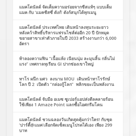
แมคโดนัลด์ จัดเต็มความอร่อยจากชีสแท้ๆ แบบเต็ม
แมค กับ ‘แมคชีสซี่ ดังก์’ ดังก์สนุกได้ทุกเมนู
แมคโดนัลด์ ประเทศไทย เดินหน้าลงทุนระยะยาว
หลังคว้าสิทธิ์บริหารแฟรนไชส์ต่ออีก 20 ปี ปักหมุด
ขยายสาขาเท่าตัวภายในปี 2033 สร้างงานกว่า 6,000
อัตรา
ท้าลองความฟิน “เนื้อแห้ง เนียนนุ่ม ละมุนลิ้น กลิ่นไม่
แรง” เทศกาลทุเรียน GI ปากช่องเขาใหญ่
ทาโร ผนึก มศว ลงนาม MOU เดินหน้าทาโรรักษ์
โลก ปี 2 เปิดตัว “กล่องกู้โลก” พลิกขยะเป็นพลังงาน
แมคโดนัลด์ จับมือ อเมซ ซูเปอร์แอปส่งดีลคลายร้อน
ใช้เพียง 1 Amaze Point แลกซื้อไอศกรีมโคน
แมคโดนัลด์ ชวนฉลองวันเกิดสุดคุ้มกว่าใคร! กับชุด
‘ปาร์ตี้@แมค’เลือกจัดเซ็ตเมนูโปรดได้เอง เพียง 299
บาท