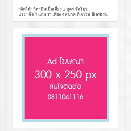
“คิทโด้” วิตามินเม็ดเคี้ยว 2 สูตร จัดโปร
แรง “ซื้อ 1 แถม 1” เพียง 49 บาท ที่เซเว่น อีเลฟเว่น