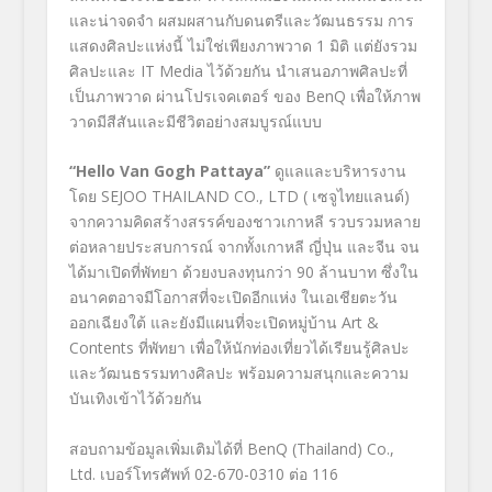
และน่าจดจำ ผสมผสานกับดนตรีและวัฒนธรรม การ
แสดงศิลปะแห่งนี้ ไม่ใช่เพียงภาพวาด 1 มิติ แต่ยังรวม
ศิลปะและ IT Media ไว้ด้วยกัน นำเสนอภาพศิลปะที่
เป็นภาพวาด ผ่านโปรเจคเตอร์ ของ BenQ เพื่อให้ภาพ
วาดมีสีสันและมีชีวิตอย่างสมบูรณ์แบบ
“Hello Van Gogh Pattaya”
ดูแลและบริหารงาน
โดย SEJOO THAILAND CO., LTD ( เซจูไทยแลนด์)
จากความคิดสร้างสรรค์ของชาวเกาหลี รวบรวมหลาย
ต่อหลายประสบการณ์ จากทั้งเกาหลี ญี่ปุ่น และจีน จน
ได้มาเปิดที่พัทยา ด้วยงบลงทุนกว่า 90 ล้านบาท ซึ่งใน
อนาคตอาจมีโอกาสที่จะเปิดอีกแห่ง ในเอเชียตะวัน
ออกเฉียงใต้ และยังมีแผนที่จะเปิดหมู่บ้าน Art &
Contents ที่พัทยา เพื่อให้นักท่องเที่ยวได้เรียนรู้ศิลปะ
และวัฒนธรรมทางศิลปะ พร้อมความสนุกและความ
บันเทิงเข้าไว้ด้วยกัน
สอบถามข้อมูลเพิ่มเติมได้ที่ BenQ (Thailand) Co.,
Ltd. เบอร์โทรศัพท์ 02-670-0310 ต่อ 116