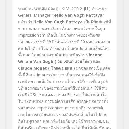
ทางด้าน
นายคิม ดอง จู
( KIM DONG JU ) ตำแหน่ง
General Manager
“Hello Van Gogh Pattaya”
กล่าวว่า
Hello Van Gogh Pattaya
เป็นพิพิธภัณฑ์ที่
รวบรวมผลงานจากศิลปะทั้งหลายของจิตรกรในยุค
Impressionism เกิดขึ้นในช่วงกลางของฝรั่งเศส
ปลายศตวรรษที่ 19 ถึงต้นศตวรรษที่ 20 ต่อยอดผลงาน
ศิลปะไอที ยุคใหม่ ทำออกมาเป็นศิลปะแบบเคลื่อนไหว
ทั้งหมด โดยนำผลงานศิลปะจากจิตรกร
Vincent
Willem Van Gogh
( วิน เซนต์ แวนโก๊ะ ) และ
Claude Monet
( โกลด มอแน )
มาจัดแสดงเป็นหลัก
ทั้งนี้ศิลปะ Impressionism เป็นการแสดงให้เห็นถึง
เทคนิคความเพ้อฝัน ประกอบไปด้วยวิธีการเขียนรูปที่
ปฏิเสธทุกอย่างของธรรมเนียมที่สืบต่อกันมา ใช้สีสัน
เทคนิควิธีการแสดงออกของ Fine art ให้ความสนใจ
ใน ระดับของสี อารมณ์ความรู้สึก ตัวอักษร จิตรกรทั้ง
หลายของ Impressionism พรรณนาถึงธรรมชาติ
ภายในการเปลี่ยนแปลงของสีสันที่เคลื่อนไหวไปด้วย
กันในทุกเวลา ทุกนาทีพร้อมกับแสง ใช้การกระทบของ
สีสันหรือระดับของสี ทำโลกที่มองไม่เห็นให้เห็นชัดเจน