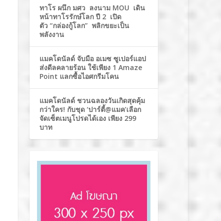
ทาโร ผนึก มศว ลงนาม MOU เดิน
หน้าทาโรรักษ์โลก ปี 2 เปิด
ตัว “กล่องกู้โลก” พลิกขยะเป็น
พลังงาน
แมคโดนัลด์ จับมือ อเมซ ซูเปอร์แอป
ส่งดีลคลายร้อน ใช้เพียง 1 Amaze
Point แลกซื้อไอศกรีมโคน
แมคโดนัลด์ ชวนฉลองวันเกิดสุดคุ้ม
กว่าใคร! กับชุด ‘ปาร์ตี้@แมค’เลือก
จัดเซ็ตเมนูโปรดได้เอง เพียง 299
บาท