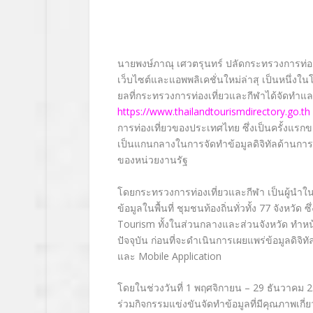
นายพงษ์ภาณุ เศวตรุนทร์ ปลัดกระทรวงการท่อง
เว็บไซต์และแอพพลิ
เคชั่นใหม่ล่าสุ เป็นหนึ่ง
ยลที่กระทรวงการท่องเที่ยวและกี
ฬาได้จัดทำและร
https://www.
thailandtourismdirectory.go.th
การท่องเที่
ยวของประเทศไทย ซึ่งเป็นครั้งแรกข
เป็นแกนกลางในการจั
ดทำข้อมูลดิจิทัลด้านการท
ของหน่วยงานรัฐ
โดยกระทรวงการท่องเที่ยวและกีฬา เป็นผู้นำ
ข้อมูลในพื้นที่ ชุมชนท้องถิ่นทั่วทั้ง 77 จังหวัด
Tourism ทั้งในส่วนกลางและส่วนจังหวัด ทำหน
ปัจจุบัน ก่อนที่จะดำเนินการเผยแพร่ข้อมู
ลดิจิทั
และ Mobile Application
โดยในช่วงวันที่ 1 พฤศจิกายน – 29 ธันวาคม 256
ร่วมกิจกรรมแข่งขันจั
ดทำข้อมูลที่มีคุณภาพเกี่ย