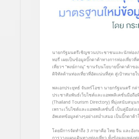
นายกรัฐมนตรีเชิ
ญชวนประชาชนและนักท่องเที่
ทอรี่ เผยเป็นข้อมูลบิ๊กดาต้าทางการท่
องเที่ยวที
เที่ยวฯ “พงษ์ภาณุ” ขานรับนโยบายบิ๊กดาต้าขอ
ดิจิทัลด้านท่
องเที่ยวที่อัดแน่นที่สุด สู่เป้าหมาย
พลเอกประยุทธ์ จันทร์โอชา นายกรัฐมนตรี กล่า
ประชาสัมพันธ์เว็บไซต์
และแอพพลิเคชั่นมือถือที
(Thailand Tourism Directory) ที่มุ่งสนับสนุนกา
เพราะเว็บไซต์และแอพพลิเคชั่นนี้ เป็นคู่มือส่งเส
อัพเดทข้อมูลต่างๆอย่างสม่ำ
เสมอ เป็นบิ๊กดาต้
โดยมีการจัดทำถึง 3 ภาษาคือ ไทย จีน และอัง
การวางแผนเดินทางท่
องเที่ยว ทั้งข้อมูลแหล่ง