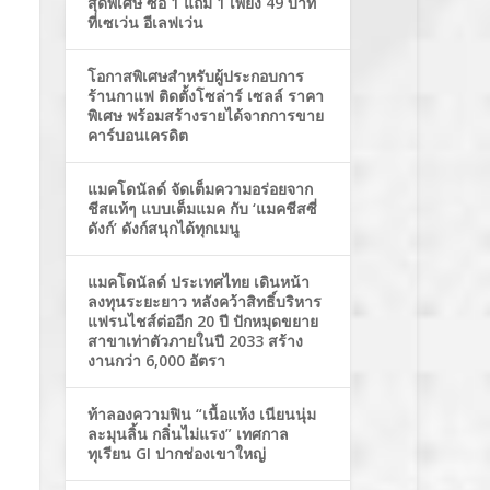
สุดพิเศษ ซื้อ 1 แถม 1 เพียง 49 บาท
ที่เซเว่น อีเลฟเว่น
โอกาสพิเศษสำหรับผู้ประกอบการ
ร้านกาแฟ ติดตั้งโซล่าร์ เซลล์ ราคา
พิเศษ พร้อมสร้างรายได้จากการขาย
คาร์บอนเครดิต
แมคโดนัลด์ จัดเต็มความอร่อยจาก
ชีสแท้ๆ แบบเต็มแมค กับ ‘แมคชีสซี่
ดังก์’ ดังก์สนุกได้ทุกเมนู
แมคโดนัลด์ ประเทศไทย เดินหน้า
ลงทุนระยะยาว หลังคว้าสิทธิ์บริหาร
แฟรนไชส์ต่ออีก 20 ปี ปักหมุดขยาย
สาขาเท่าตัวภายในปี 2033 สร้าง
งานกว่า 6,000 อัตรา
ท้าลองความฟิน “เนื้อแห้ง เนียนนุ่ม
ละมุนลิ้น กลิ่นไม่แรง” เทศกาล
ทุเรียน GI ปากช่องเขาใหญ่