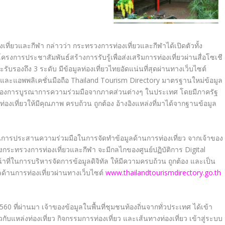
เที่ยวและกี
ฬา กล่าวว่า กระทรวงการท่องเที่ยวและกีฬาได้
เปิดตัวทั้ง
ในโครงการประชาสัมพั
นธ์สร้างการรับรู้เพื่อส่งเสริ
มการท่องเที่ยวผ่านสื่อโซเชี
ับรองถึง 3 ระดับ มีข้อมูลท่องเที่ยวไทยอัดแน่นที่
สุดผ่านทางเว็บไซต์
และแอพพลิเคชั่นมือถือ Thailand Tourism Directory มาตรฐานใหม่ข้อมูล
องการบู
รณาการความร่วมมือจากภาคส่วนต่
างๆ ในประเทศ โดยมีภาครัฐ
่องเที่
ยวให้มีคุณภาพ ครบถ้วน ถูกต้อง อ้างอิงแหล่งที่มาได้จากฐานข้
อมูล
ในการประสานความร่วมมื
อในการจัดทำข้อมูลด้านการท่
องเที่ยว จากเจ้าของ
 ซึ่งกระทรวงการท่องเที่ยวและกี
ฬา จะมีกลไกของศูนย์ปฏิบัติการ Digital
้าที่ในการบริหารจัดการข้
อมูลดิจิทัล ให้มีความครบถ้วน ถูกต้อง และเป็น
ลด้านการท่องเที่ยวผ่
านทางเว็บไซต์
www.thailandtourismdirectory.
go.th
0 ที่ผ่านมา เจ้าของข้อมูลในพื้นที่ชุมชนท้
องถิ่นจากทั่วประเทศ ได้เข้า
วกั
บแหล่งท่องเที่ยว กิจกรรมการท่องเที่ยว และเส้นทางท่องเที่ยว เข้าสู่ระบบ