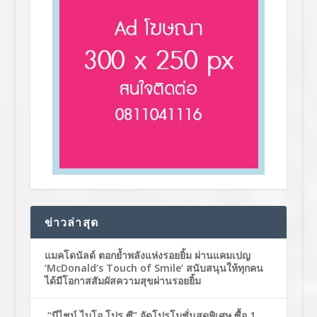
ข่าวล่าสุด
แมคโดนัลด์ ตอกย้ำพลังแห่งรอยยิ้ม ผ่านแคมเปญ
‘McDonald’s Touch of Smile’ สนับสนุนให้ทุกคน
ได้มีโอกาสสัมผัสความสุขผ่านรอยยิ้ม
“บีไชน์ ไบโอ โปร ซี” จัดโปรโมชั่นสุดพิเศษ ซื้อ 1