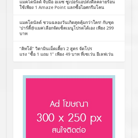
แมคโดนัลด์ จับมือ อเมซ ซูเปอร์แอปส่งดีลคลายร้อน
ใช้เพียง 1 Amaze Point แลกซื้อไอศกรีมโคน
แมคโดนัลด์ ชวนฉลองวันเกิดสุดคุ้มกว่าใคร! กับชุด
‘ปาร์ตี้@แมค’เลือกจัดเซ็ตเมนูโปรดได้เอง เพียง 299
บาท
“คิทโด้” วิตามินเม็ดเคี้ยว 2 สูตร จัดโปร
แรง “ซื้อ 1 แถม 1” เพียง 49 บาท ที่เซเว่น อีเลฟเว่น