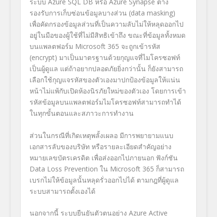
ระบบ
Azure SQL DB
หรือ
Azure Synapse
ต่าง
รองรับการเก็บซ่อนข้อมูลบางส่วน
(data masking)
เพื่อคัดกรองข้อมูลส่วนที่เป็นความลับไม่ให้หลุดออกไป
อยู่ในมือของผู้ใช้ที่ไม่มีสิทธิเข้าถึง ขณะที่ข้อมูลทั้งหมด
บนแพลตฟอร์ม
Microsoft 365
จะถูกเข้ารหัส
(encrypt)
มาเป็นมาตรฐานด้วยกุญแจที่ไมโครซอฟท์
เป็นผู้ดูแล แต่ถ้าอยากปลอดภัยยิ่งกว่านั้น ก็ยังสามารถ
เลือกใช้กุญแจรหัสของตัวเองมาปกป้องข้อมูลให้แน่น
หน้าไม่แพ้กับเปิดห้องนิรภัยใหม่ของตัวเอง โดยการเข้า
รหัสข้อมูลบนแพลตฟอร์มไมโครซอฟท์สามารถทำได้
ในทุกขั้นตอนและสภาวะการทำงาน
ส่วนในกรณีที่เกิดเหตุพลั้งเผลอ มีการพยายามแนบ
เอกสารลับของบริษัท หรือรายละเอียดสำคัญอย่าง
หมายเลขบัตรเครดิต เพื่อส่งออกไปภายนอก ฟังก์ชัน
Data Loss Prevention
ใน
Microsoft 365
ก็สามารถ
เบรกไม่ให้ข้อมูลนั้นหลุดรั่วออกไปได้ ตามกฎที่ผู้ดูแล
ระบบสามารถตั้งเองได้
นอกจากนี้ ระบบยืนยันตัวตนอย่าง
Azure Active