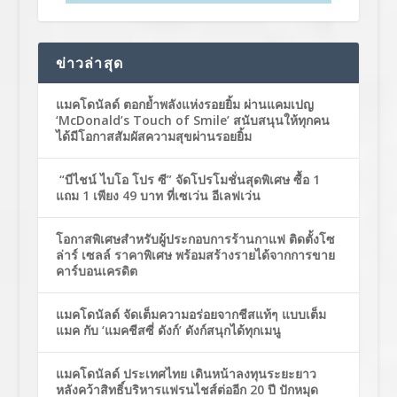
ข่าวล่าสุด
แมคโดนัลด์ ตอกย้ำพลังแห่งรอยยิ้ม ผ่านแคมเปญ
‘McDonald’s Touch of Smile’ สนับสนุนให้ทุกคน
ได้มีโอกาสสัมผัสความสุขผ่านรอยยิ้ม
“บีไชน์ ไบโอ โปร ซี” จัดโปรโมชั่นสุดพิเศษ ซื้อ 1
แถม 1 เพียง 49 บาท ที่เซเว่น อีเลฟเว่น
โอกาสพิเศษสำหรับผู้ประกอบการร้านกาแฟ ติดตั้งโซ
ล่าร์ เซลล์ ราคาพิเศษ พร้อมสร้างรายได้จากการขาย
คาร์บอนเครดิต
แมคโดนัลด์ จัดเต็มความอร่อยจากชีสแท้ๆ แบบเต็ม
แมค กับ ‘แมคชีสซี่ ดังก์’ ดังก์สนุกได้ทุกเมนู
แมคโดนัลด์ ประเทศไทย เดินหน้าลงทุนระยะยาว
หลังคว้าสิทธิ์บริหารแฟรนไชส์ต่ออีก 20 ปี ปักหมุด