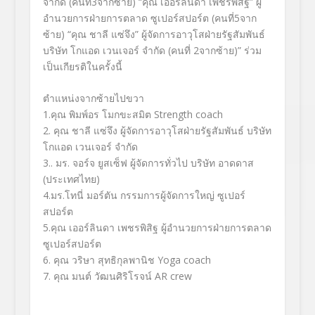
จำกัด (คนที่3จากซ้าย)
“คุณ เออร์ลินดา เพชรพิสิฐ”
ผู้
อำนวยการฝ่ายการตลาด ซูเปอร์สปอร์ต (คนที่5จาก
ซ้าย)
“คุณ ชาลี แซ่จึง”
ผู้จัดการอาวุโสฝ่ายรัฐสัมพันธ์
บริษัท โกแอด เวนเจอร์ จำกัด (คนที่ 2จากซ้าย)” ร่วม
เป็นเกียรติในครั้งนี้
ตำแหน่งจากซ้ายไปขวา
1.คุณ พิมพ์อร โมกขะสมิต
Strength coach
2. คุณ ชาลี แซ่จึง
ผู้จัดการอาวุโสฝ่ายรัฐสัมพันธ์ บริษัท
โกแอด เวนเจอร์ จำกัด
3.. มร. จอร์จ ยูสเซ็ฟ
ผู้จัดการทั่วไป บริษัท อาดดาส
(ประเทศไทย)
4.มร.โทนี่ มอร์ตัน
กรรมการผู้จัดการใหญ่
ซูเปอร์
สปอร์ต
5.คุณ เออร์ลินดา เพชรพิสิฐ
ผู้อำนวยการฝ่ายการตลาด
ซูเปอร์สปอร์ต
6. คุณ วริษา สุทธิกุลพานิช
Yoga coach
7. คุณ มนต์ วัฒนศิริโรจน์
AR crew