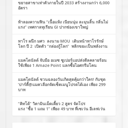
ขยายสาขาเท่าตัวภายในปี 2033 สร้างงานกว่า 6,000
อัตรา
ท้าลองความฟิน “เนื้อแห้ง เนียนนุ่ม ละมุนลิ้น กลิ่นไม่
แรง” เทศกาลทุเรียน GI ปากช่องเขาใหญ่
ทาโร ผนึก มศว ลงนาม MOU เดินหน้าทาโรรักษ์
โลก ปี 2 เปิดตัว “กล่องกู้โลก” พลิกขยะเป็นพลังงาน
แมคโดนัลด์ จับมือ อเมซ ซูเปอร์แอปส่งดีลคลายร้อน
ใช้เพียง 1 Amaze Point แลกซื้อไอศกรีมโคน
แมคโดนัลด์ ชวนฉลองวันเกิดสุดคุ้มกว่าใคร! กับชุด
‘ปาร์ตี้@แมค’เลือกจัดเซ็ตเมนูโปรดได้เอง เพียง 299
บาท
“คิทโด้” วิตามินเม็ดเคี้ยว 2 สูตร จัดโปร
แรง “ซื้อ 1 แถม 1” เพียง 49 บาท ที่เซเว่น อีเลฟเว่น