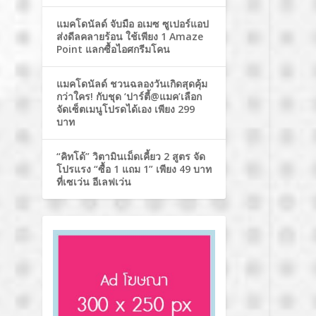
แมคโดนัลด์ จับมือ อเมซ ซูเปอร์แอป
ส่งดีลคลายร้อน ใช้เพียง 1 Amaze
Point แลกซื้อไอศกรีมโคน
แมคโดนัลด์ ชวนฉลองวันเกิดสุดคุ้ม
กว่าใคร! กับชุด ‘ปาร์ตี้@แมค’เลือก
จัดเซ็ตเมนูโปรดได้เอง เพียง 299
บาท
“คิทโด้” วิตามินเม็ดเคี้ยว 2 สูตร จัด
โปรแรง “ซื้อ 1 แถม 1” เพียง 49 บาท
ที่เซเว่น อีเลฟเว่น