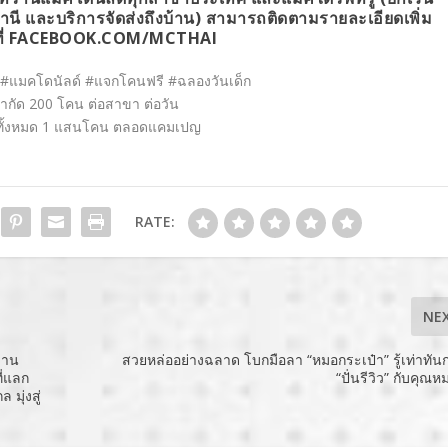
ี และบริการจัดส่งถึงบ้าน) สามารถติดตามรายละเอียดเพิ่ม
ี่
FACEBOOK.COM/MCTHAI
#
แมคโดนัลด์
#
แจกโคนฟรี
#
ฉลองวันเด็ก
ำกัด 200 โคน ต่อสาขา ต่อวัน
ั้งหมด
1
แสนโคน ตลอดแคมเปญ
RATE:
NE
งาน
สวยหล่ออย่างฉลาด โบกมือลา “หมอกระเป๋า” รู้เท่าทั
ี่แลก
“ปั่นรีวิว” กับคุณ
มุ่งสู่