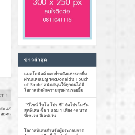
ข่าวล่าสุด
แมคโดนัลด์ ตอกย้ำพลังแห่งรอยยิ้ม
ผ่านแคมเปญ ‘McDonald’s Touch
of Smile’ สนับสนุนให้ทุกคนได้มี
โอกาสสัมผัสความสุขผ่านรอยยิ้ม
XT
“บีไชน์ ไบโอ โปร ซี” จัดโปรโมชั่น
นกระแส
สุดพิเศษ ซื้อ 1 แถม 1 เพียง 49 บาท
หมอกุศล
ที่เซเว่น อีเลฟเว่น
โอกาสพิเศษสำหรับผู้ประกอบการ