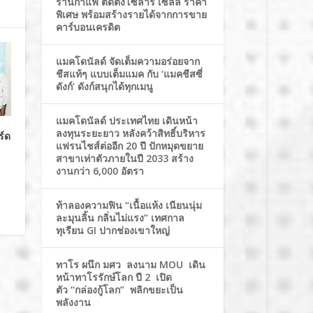
ร้านกาแฟ ติดตั้งโซล่าร์ เซลล์ ราคา
พิเศษ พร้อมสร้างรายได้จากการขาย
คาร์บอนเครดิต
แมคโดนัลด์ จัดเต็มความอร่อยจาก
ชีสแท้ๆ แบบเต็มแมค กับ ‘แมคชีสซี่
ดังก์’ ดังก์สนุกได้ทุกเมนู
แมคโดนัลด์ ประเทศไทย เดินหน้า
ลงทุนระยะยาว หลังคว้าสิทธิ์บริหาร
ร์ด
แฟรนไชส์ต่ออีก 20 ปี ปักหมุดขยาย
สาขาเท่าตัวภายในปี 2033 สร้าง
งานกว่า 6,000 อัตรา
ท้าลองความฟิน “เนื้อแห้ง เนียนนุ่ม
ละมุนลิ้น กลิ่นไม่แรง” เทศกาล
ทุเรียน GI ปากช่องเขาใหญ่
ทาโร ผนึก มศว ลงนาม MOU เดิน
หน้าทาโรรักษ์โลก ปี 2 เปิด
ตัว “กล่องกู้โลก” พลิกขยะเป็น
พลังงาน