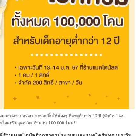
มมอบความอร่อยและรอยยิ้มให้น้องๆ ที่อายุต่ำกว่า 12 ปี (จำกัด 1 คน
 ด้วยไอศกรีมสุดอร่อย จำนวน 100,000 โคน*
น ที่ร้านแมคโดนัลด์ทุกสาขาประเทศ และแมคไดร์ฟทรู (ยกเว้น