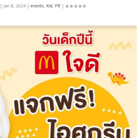
|
Jan 8, 2024
|
events
,
Kid
,
PR
|