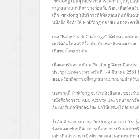
Pinkfong เป็นผู้ให้บริการสาระความรู้ในรูปแ
สนุกสนานแก่เด็กๆช่วงก่อนวัยเรียน เพื่อส่งเส
เด็ก Pinkfong ให้บริการดิจิทัลคอนเท้นต์ต้นฉบับ
นมือถือ จึงทำให้ Pinkfong กลายเป็นตัวละครที่เ
เกม “Baby Shark Challenge” ได้รับความนิยมจ
คนได้อัพโหลดวิดีโอเต้น กับเพลงฮิตของเราอย่
เดียของไทยเช่นกัน
เพื่อตอบรับความนิยม Pinkfong จึงมาเยือนปร
ประชุมไบเทค ระหว่างวันที่ 1-4 มีนาคม 2561 
ชอบพร้อมกิจกรรมที่สนุกสนานมากมายสำหรับเ
นอกจากนี้ Pinkfong จะนำหนังสือและของเล่น
หนังสือกิจกรรม ABC Activity และชุดปากกาอั
อินเทอร์แอคทีฟอัจฉริยะ มาให้แฟนๆได้จับจองที
ไรอัน ลี รองประทาน Pinkfong กล่าวว่า “เรารู้ส
ร้องของแฟนๆที่ต้องการเนื้อหาการเรียนแบบพรี
อย่างดีแล้วเราจะเปิดตัวเพลงและคอนเทนต์ภาษา