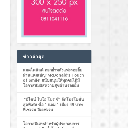
ข่าวล่าสุด
แมคโดนัลด์ ตอกย้ำพลังแห่งรอยยิ้ม
ผ่านแคมเปญ ‘McDonald’s Touch
of Smile’ สนับสนุนให้ทุกคนได้มี
โอกาสสัมผัสความสุขผ่านรอยยิ้ม
“บีไชน์ ไบโอ โปร ซี” จัดโปรโมชั่น
สุดพิเศษ ซื้อ 1 แถม 1 เพียง 49 บาท
ที่เซเว่น อีเลฟเว่น
โอกาสพิเศษสำหรับผู้ประกอบการ