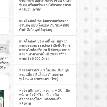
ร้านกาแฟ ติดตั้งโซล่าร์ เซลล์ ราคา
พิเศษ พร้อมสร้างรายได้จากการขาย
คาร์บอนเครดิต
แมคโดนัลด์ จัดเต็มความอร่อยจาก
ชีสแท้ๆ แบบเต็มแมค กับ ‘แมคชีสซี่
ดังก์’ ดังก์สนุกได้ทุกเมนู
แมคโดนัลด์ ประเทศไทย เดินหน้า
ลงทุนระยะยาว หลังคว้าสิทธิ์บริหาร
XT
แฟรนไชส์ต่ออีก 20 ปี ปักหมุดขยาย
สาขาเท่าตัวภายในปี 2033 สร้าง
งานกว่า 6,000 อัตรา
OGGER
ร์กว่า
00 คน
ท้าลองความฟิน “เนื้อแห้ง เนียนนุ่ม
ละมุนลิ้น กลิ่นไม่แรง” เทศกาล
ทุเรียน GI ปากช่องเขาใหญ่
ทาโร ผนึก มศว ลงนาม MOU เดิน
หน้าทาโรรักษ์โลก ปี 2 เปิด
ตัว “กล่องกู้โลก” พลิกขยะเป็น
พลังงาน