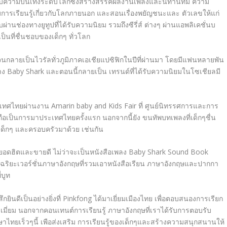
บบความบันเทิงระดับโลกซึ่งสร้างสรรค์ผลงานเพลงและนิทานที่มี ความ
ริมการเรียนรู้เกี่ยวกับโลกภายนอก และสอนเรื่องพยัญชนะและ ตัวเลขให้แก่
ผ่านช่องทางยูทูปที่ได้รับความนิยม รวมถึงซีรี่ส์ ต่างๆ ผ่านแอพลิเคชั่นบ
ป็นที่ชื่นชอบของเด็กๆ ทั่วโลก
นกลายเป็นไวรัลทั่วภูมิภาคเอเชียแปซิฟิกในปีที่ผ่านมา โดยมีแฟนหลายพัน
าง Baby Shark และตอนนี้กลายเป็น เทรนด์ที่ได้รับความนิยมในโซเชียลมี
ะเทศไทยผ่านงาน Amarin baby and Kids Fair ที่ ศูนย์นิทรรศการและการ
ถือเป็นการมาประเทศไทยครั้งแรก นอกจากนี้ยัง ขนทัพบทเพลงที่เด็กๆชื่น
ด็กๆ และครอบครัวมาด้วย เช่นกัน
ยอดฮิตและขายดี ไม่ว่าจะเป็นหนังสือเพลง Baby Shark Sound Book
จฉริยะเวอร์ชั่นภาษาอังกฤษที่รวมเอาหนังสือเรียน ภาษาอังกฤษและปากกา
่บูท
ึกยินดีเป็นอย่างยิ่งที่ Pinkfong ได้มาเยี่ยมเมืองไทย เพื่อตอบสนองการเรียก
เมี่ยม นอกจากคอนเทนต์การเรียนรู้ ภาษาอังกฤษที่เราได้รับการตอบรับ
ไทยเร็วๆนี้ เพือส่งเสริม การเรียนรู้ของเด็กๆและสร้างความสนุกสนานให้