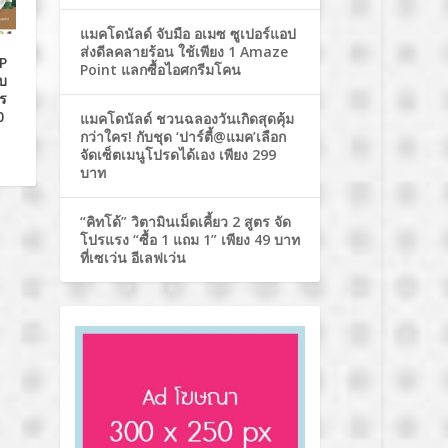
แมคโดนัลด์ จับมือ อเมซ ซูเปอร์แอป
ส่งดีลคลายร้อน ใช้เพียง 1 Amaze
AP
Point แลกซื้อไอศกรีมโคน
บ
ิร
0
แมคโดนัลด์ ชวนฉลองวันเกิดสุดคุ้ม
กว่าใคร! กับชุด ‘ปาร์ตี้@แมค’เลือก
จัดเซ็ตเมนูโปรดได้เอง เพียง 299
บาท
“คิทโด้” วิตามินเม็ดเคี้ยว 2 สูตร จัด
โปรแรง “ซื้อ 1 แถม 1” เพียง 49 บาท
ที่เซเว่น อีเลฟเว่น