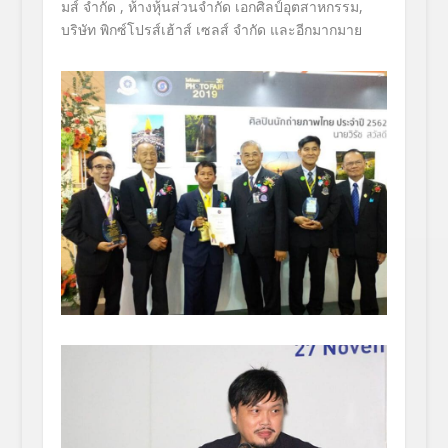
มส์ จำกัด , ห้างหุ้นส่วนจำกัด เอกศิลป์อุตสาหกรรม,
บริษัท พิกซ์โปรส์เฮ้าส์ เซลส์ จำกัด และอีกมากมาย