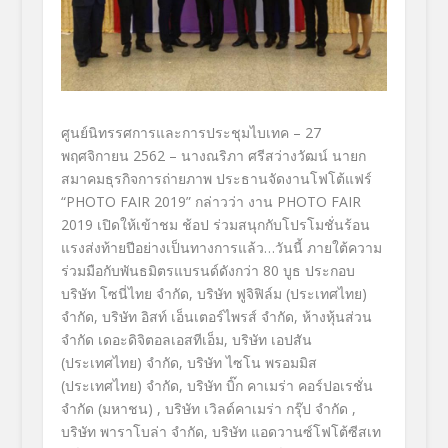
ศูนย์นิทรรศการและการประชุมไบเทค – 27
พฤศจิกายน 2562 – นางณริภา ศรีสว่างวัฒน์ นายก
สมาคมธุรกิจการถ่ายภาพ ประธานจัดงานโฟโต้แฟร์
“PHOTO FAIR 2019” กล่าวว่า งาน PHOTO FAIR
2019 เปิดให้เข้าชม ช้อป ร่วมสนุกกับโปรโมชั่นร้อน
แรงส่งท้ายปีอย่างเป็นทางการแล้ว…วันนี้ ภายใต้ความ
ร่วมมือกับพันธมิตรแบรนด์ดังกว่า 80 บูธ ประกอบ
บริษัท โซนี่ไทย จำกัด, บริษัท ฟูจิฟิล์ม (ประเทศไทย)
จำกัด, บริษัท อิสท์ เอ็นเตอร์ไพรส์ จำกัด, ห้างหุ้นส่วน
จำกัด เดอะดิจิตอลเอสทีเอ็ม, บริษัท เอปสัน
(ประเทศไทย) จำกัด, บริษัท ไซโน พรอมมิส
(ประเทศไทย) จำกัด, บริษัท บิ๊ก คาเมร่า คอร์ปอเรชั่น
จำกัด (มหาชน) , บริษัท เวิลด์คาเมร่า กรุ๊ป จำกัด ,
บริษัท พาราโบล่า จำกัด, บริษัท แอดวานซ์โฟโต้ซีสเท