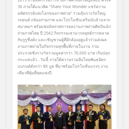
30 ภายใต้แนวคิด “Share Your Wonder แชร์ความ
มหัศจรรย์แห่งโลกของภาพถ่าย” ร่วมลุ้นรางวัลใหญ่
รถยนต์ กล้องถ่ายภาพ และโปรโมชั่นเสริมนับล้านจาก
สมาคมฯ พร้อมชมนิทรรศการผลงานภาพถ่ายศิลปินนัก
ถ่ายภาพไทย ปี 2562 กิจกรรมเสวนากลยุทธ์การตลาด
กับกูรูชื่อดัง และเชิญชวนผู้ที่มีกล้องอยู่แล้วร่วมส่งผล
งานภาพถ่ายในกิจกรรมทุกพื้นที่ภายในงาน ร่วม
ประกวดชิงรางวัลรวมมูลค่ากว่า 70,000 บาท เริ่มปลุก
กระแสแล้ว…วันนี้ ภายใต้ความร่วมมือโดยพันธมิตร
แบรนด์ดังกว่า 80 บูธ ที่มาพร้อมโปรโมชั่นแรงๆ งาน
เดียวที่คุ้มที่สุดแห่งปี