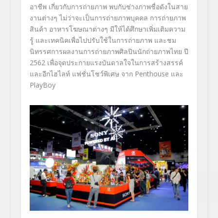
อาชีพ เกี่ยวกับการถ่ายภาพ พบกับช่างภาพชื่อดังในสาย
งานต่างๆ ไม่ว่าจะเป็นการถ่ายภาพบุคคล การถ่ายภาพ
สินค้า อาหารโฆษณาต่างๆ มีให้ได้ศึกษาเพิ่มเติมความ
รู้ และเทคนิคเพื่อไปปรับใช้ในการถ่ายภาพ และชม
นิทรรศการผลงานการถ่ายภาพศิลปินนักถ่ายภาพไทย ปี
2562 เพื่อจุดประกายแรงบันดาลใจในการสร้างสรรค์
และอีกไฮไลท์ แฟชั่นโชว์พิเศษ จาก Penthouse และ
PlayBoy