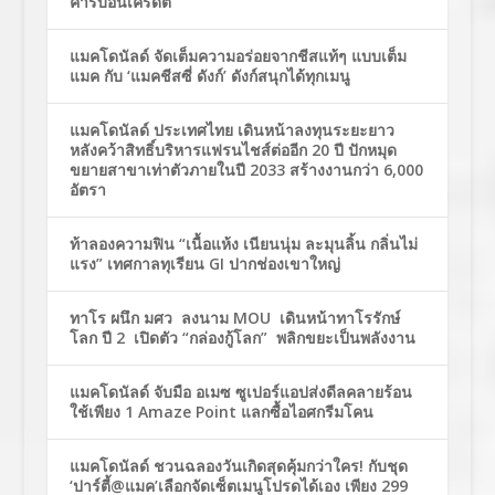
คาร์บอนเครดิต
แมคโดนัลด์ จัดเต็มความอร่อยจากชีสแท้ๆ แบบเต็ม
แมค กับ ‘แมคชีสซี่ ดังก์’ ดังก์สนุกได้ทุกเมนู
แมคโดนัลด์ ประเทศไทย เดินหน้าลงทุนระยะยาว
หลังคว้าสิทธิ์บริหารแฟรนไชส์ต่ออีก 20 ปี ปักหมุด
ขยายสาขาเท่าตัวภายในปี 2033 สร้างงานกว่า 6,000
อัตรา
ท้าลองความฟิน “เนื้อแห้ง เนียนนุ่ม ละมุนลิ้น กลิ่นไม่
แรง” เทศกาลทุเรียน GI ปากช่องเขาใหญ่
ทาโร ผนึก มศว ลงนาม MOU เดินหน้าทาโรรักษ์
โลก ปี 2 เปิดตัว “กล่องกู้โลก” พลิกขยะเป็นพลังงาน
แมคโดนัลด์ จับมือ อเมซ ซูเปอร์แอปส่งดีลคลายร้อน
ใช้เพียง 1 Amaze Point แลกซื้อไอศกรีมโคน
แมคโดนัลด์ ชวนฉลองวันเกิดสุดคุ้มกว่าใคร! กับชุด
‘ปาร์ตี้@แมค’เลือกจัดเซ็ตเมนูโปรดได้เอง เพียง 299