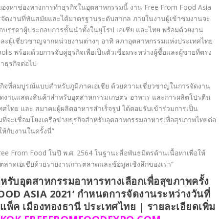
ี่กำลังมองหาช่องทางการทำธุรกิจในอุตสาหกรรมนี้ งาน
Free From Food Asia
ี่การจัดงานที่ทันสมัยและได้มาตรฐานระดับสากล ภายในงานผู้เข้าชมงานจะ
บรรดาผู้ประกอบการชั้นนำทั้งในยุโรป เอเชีย และไทย พร้อมด้วยงาน
ะผู้เชี่ยวชาญจากหน่วยงานต่างๆ อาทิ สภาอุตสาหกรรมแห่งประเทศไทย
polis
พร้อมด้วยการจับคู่ธุรกิจเพื่อเป็นตัวเชื่อมระหว่างผู้ซื้อและผู้ขายที่ตรง
าธุรกิจต่อไป
ุรกิจที่สมบูรณ์แบบสำหรับภูมิภาคเอเชีย ด้วยความเชี่ยวชาญในการจัดงาน
ในการจัดงานแสดงสินค้าสำหรับอุตสาหกรรมเกษตร-อาหาร และการผลิตโปรตีน
ะเทศไทย และ สมาคมผู้ผลิตอาหารสำเร็จรูป ได้ตอบรับเข้าร่วมการเป็น
มที่จะเชื่อมโยงเครือข่ายธุรกิจสำหรับอุตสาหกรรมอาหารเพื่อสุขภาพไทยต่อ
้กับงานในครั้งนี่”
 Free From Food ในปี พ.ศ. 2564 ในฐานะสื่อพันธมิตรด้านเนื้อหาเพื่อให้
บตลาดเอเชียด้วยรายงานการตลาดและข้อมูลเชิงลึกของเรา”
รับอุตสาหกรรมอาหารทางเลือกเพื่อสุขภาพครั้ง
FOOD ASIA 2021’
กำหนดการจัดงานระหว่างวันที่
มแพ็ค เมืองทองธานี ประเทศไทย
|
รายละเอียดเพิ่ม