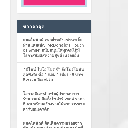
ข่าวล่าสุด
แมคโดนัลด์ ตอกย้ำพลังแห่งรอยยิ้ม
ผ่านแคมเปญ ‘McDonald’s Touch
of Smile’ สนับสนุนให้ทุกคนได้มี
โอกาสสัมผัสความสุขผ่านรอยยิ้ม
“บีไชน์ ไบโอ โปร ซี” จัดโปรโมชั่น
สุดพิเศษ ซื้อ 1 แถม 1 เพียง 49 บาท
ที่เซเว่น อีเลฟเว่น
โอกาสพิเศษสำหรับผู้ประกอบการ
ร้านกาแฟ ติดตั้งโซล่าร์ เซลล์ ราคา
พิเศษ พร้อมสร้างรายได้จากการขาย
คาร์บอนเครดิต
แมคโดนัลด์ จัดเต็มความอร่อยจาก