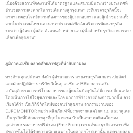
เนื่องด้วยสถานที่จัดงานที่ได้มาตรฐานและสนามบินระหว่างประเทศที่
อำนวยความสะดวกในการเดินทางสู่กรุงเทพฯ เวทีเจรจาธุรกิจนี้จะ
สามารถตอบโจทย์ความต้องการของผู้ประกอบการและผู้เข้าชมงานทั้ง
จากในประเทศไทย และนานาประเทศเพื่อส่งเสริมการพัฒนาธุรกิจ
ระหว่างผู้จัดหา ผู้ผลิต ตัวแทนจำหน่าย และผู้ซื้อสำหรับธุรกิจอาหารทาง
เลือกเพื่อสุขภาพ”
ภูมิภาคเอเชีย ตลาดศักยภาพสูงที่น่าจับตามอง
ทางด้านคุณปนัดดา ก๋งม้า ผู้อำนวยการ สายงานธุรกิจเกษตร-ปศุสัตว์
และฝ่ายปฏิบัติการ บริษัท วีเอ็นยู เอเชีย แปซิฟิค กล่าวเสริม
ว่า“พฤติกรรมการบริโภคอาหารของผู้คนในปัจจุบันได้มีการเปลี่ยนแปลง
โดยเน้นการใส่ใจสุขภาพและโภชนาการที่ร่างกายต้องการมากขึ้น อาจ
เรียกได้ว่า เป็นวิถีชีวิตใหม่ของคนรักสุขภาพ จากรายงานของ
EUROMONITOR
พบว่า ผลิตภัณฑ์ที่ปราศจากแลคโตส นม และกลูเตน
เป็นธุรกิจที่มีศักยภาพสูงที่สุดในตลาด นับเป็นอนาคตที่สดใสของ
อุตสาหกรรมอาหารฟรีฟรอม
(Free From) เทรนด์ของธุรกิจอาหารเพื่อ
สุขภาพไม่ได้ได้รับความนิยมเฉพาะในตลาดยุโรปเท่านั้น แต่ครอบคลุม