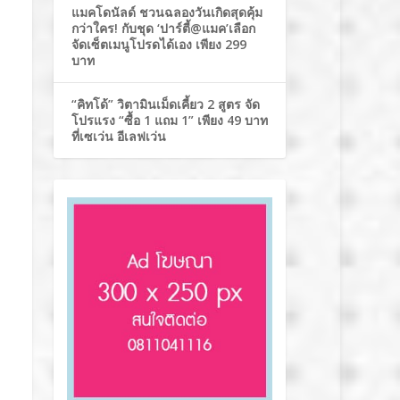
แมคโดนัลด์ ชวนฉลองวันเกิดสุดคุ้ม
กว่าใคร! กับชุด ‘ปาร์ตี้@แมค’เลือก
จัดเซ็ตเมนูโปรดได้เอง เพียง 299
บาท
“คิทโด้” วิตามินเม็ดเคี้ยว 2 สูตร จัด
โปรแรง “ซื้อ 1 แถม 1” เพียง 49 บาท
ที่เซเว่น อีเลฟเว่น