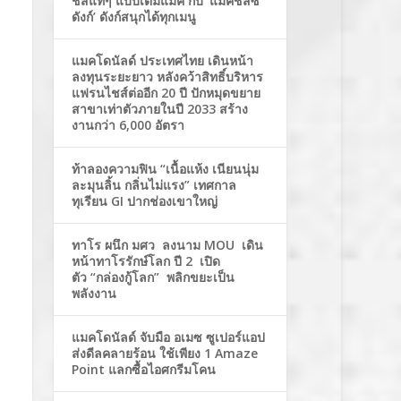
ชีสแท้ๆ แบบเต็มแมค กับ ‘แมคชีสซี่
ดังก์’ ดังก์สนุกได้ทุกเมนู
แมคโดนัลด์ ประเทศไทย เดินหน้า
ลงทุนระยะยาว หลังคว้าสิทธิ์บริหาร
แฟรนไชส์ต่ออีก 20 ปี ปักหมุดขยาย
สาขาเท่าตัวภายในปี 2033 สร้าง
งานกว่า 6,000 อัตรา
ท้าลองความฟิน “เนื้อแห้ง เนียนนุ่ม
ละมุนลิ้น กลิ่นไม่แรง” เทศกาล
ทุเรียน GI ปากช่องเขาใหญ่
ทาโร ผนึก มศว ลงนาม MOU เดิน
หน้าทาโรรักษ์โลก ปี 2 เปิด
ตัว “กล่องกู้โลก” พลิกขยะเป็น
พลังงาน
แมคโดนัลด์ จับมือ อเมซ ซูเปอร์แอป
ส่งดีลคลายร้อน ใช้เพียง 1 Amaze
Point แลกซื้อไอศกรีมโคน