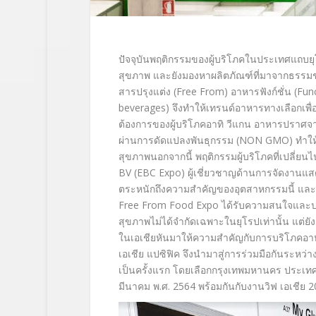
ปัจจุบันพฤติกรรมของผู้บริโภคในประเทศแถบยุโ
สุขภาพ และยังมองหาผลิตภัณฑ์ที่มาจากธรรมชา
สารปรุงแต่ง
(Free From)
อาหารฟังก์ชั่น
(Fun
beverages)
จึงทำให้เทรนด์อาหารทางเลือกเพื่อ
ต้องการของผู้บริโภคอาทิ วีแกน อาหารปราศจ
ผ่านการดัดแปลงพันธุกรรม
(NON GMO)
ทำให
สุขภาพนอกจากนี้ พฤติกรรมผู้บริโภคที่เปลี่
BV (EBC Expo)
ผู้เชี่ยวชาญด้านการจัดงานแ
ตระหนักถึงความสำคัญของอุตสาหกรรมนี้ และร
Free From Food Expo
ได้รับความสนใจและปร
สุขภาพไม่ได้จำกัดเฉพาะในยุโรปเท่านั้น แต่ยั
ในเอเชียหันมาให้ความสำคัญกับการบริโภคอาหาร
เอเชีย แปซิฟิค จึงนำมาสู่การร่วมมือกันระหว่าง
เป็นครั้งแรก โดยเลือกกรุงเทพมหานคร ประเทศ
มีนาคม พ.ศ. 2564 พร้อมกันกับงานวิฟ เอเชีย 