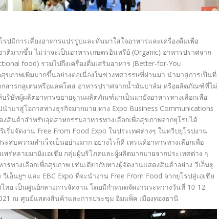
รปมีการเลี่ยงอาหารแปรรูปและหันมาใส่ใจอาหารและเครื่องดื่มเพื่อ
ติมากขึ้น ไม่ว่าจะเป็นอาหารเกษตรอินทรีย์ (Organic)
อาหารปราศจาก
ctional food)
รวมไปถึงเครื่องดื่มเสริมอาหาร
(Better-for-You
สุขภาพเพิ่มมากขึ้นอย่างต่อเนื่องในช่วงทศวรรษที่ผ่านมา นำมาสู่การเป็นที่
ากสารกลูเตนหรือแลคโตส อาหารปราศจากน้ำมันปาล์ม หรือผลิตภัณฑ์ที่ไม่
้บริษัทผู้ผลิตอาหารขยายฐานผลิตภัณฑ์มาเป็นมายังอาหารทางเลือกเพื่อ
ยนไปนำมาสู่โอกาสทางธุรกิจมากมาย ทาง
Expo Business Communications
สดงสินค้าสำหรับอุตสาหกรรมอาหารทางเลือกเพื่อสุขภาพจากยุโรปได้
ิเริ่มจัดงาน
Free From Food Expo
ในประเทศต่างๆ ในทวีปยุโรปงาน
ะสบความสำเร็จเป็นอย่างมาก อย่างไรก็ดี เทรนด์อาหารทางเลือกเพื่อ
งแพร่หลายมายังเอเชีย กลุ่มผู้บริโภคและผู้ผลิตมากมายจากประเทศต่าง ๆ
ทางเลือกเพื่อสุขภาพ เช่นเดียวกับทางผู้จัดงานแสดงสินค้าอย่าง วีเอ็นยู
 วีเอ็นยูฯ และ
EBC Expo
ที่จะนำงาน
Free From Food
จากยุโรปสู่เอเชีย
ไทย เป็นศูนย์กลางการจัดงาน โดยมีกำหนดจัดงานระหว่างวันที่ 10-12
2021 ณ ศูนย์แสดงสินค้าและการประชุม อิมแพ็ค เมืองทองธานี