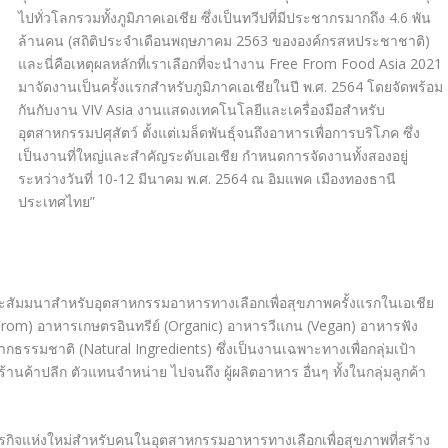
ไปทั่วโลกรวมทั้งภูมิภาคเอเชีย ซึ่งเป็นทวีปที่มีประชากรมากถึง 4.6 พัน
ล้านคน (สถิติประจำเดือนพฤษภาคม 2563 ขององค์กรสหประชาชาติ)
และนี่คือเหตุผลหลักที่เราเลือกที่จะนำงาน Free From Food Asia 2021
มาจัดงานเป็นครั้งแรกสำหรับภูมิภาคเอเชียในปี พ.ศ. 2564 โดยจัดพร้อม
กันกับงาน
VIV Asia
งานแสดงเทคโนโลยีและเครื่องมือสำหรับ
อุตสาหกรรมปศุสัตว์ ตั้งแต่เมล็ดพันธุ์จนถึงอาหารเพื่อการบริโภค ซึ่ง
เป็นงานที่ใหญ่และสำคัญระดับเอเชีย กำหนดการจัดงานทั้งสองอยู่
ระหว่างวันที่ 10-12 มีนาคม พ.ศ. 2564 ณ อิมแพค เมืองทองธานี
ประเทศไทย”
ะสัมมนาสำหรับอุตสาหกรรมอาหารทางเลือกเพื่อสุขภาพครั้งแรกในเอเชีย
 From)
อาหารเกษตรอินทรีย์
(Organic)
อาหารวีแกน (
Vegan)
อาหารฟัง
ากธรรมชาติ
(Natural Ingredients)
ซึ่งเป็นงานเฉพาะทางเพื่อกลุ่มเป้า
้งร้านค้าปลีก ตัวแทนจำหน่าย ไปจนถึง ผู้ผลิตอาหาร อื่นๆ ทั้งในกลุ่มลูกค้า
ุรกิจแห่งใหม่สำหรับคนในอุตสาหกรรมอาหารทางเลือกเพื่อสุขภาพที่สร้าง