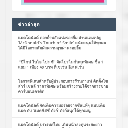
ข่าวล่าสุด
แมคโดนัลด์ ตอกย้ำพลังแห่งรอยยิ้ม ผ่านแคมเปญ
‘McDonald’s Touch of Smile’ สนับสนุนให้ทุกคน
ได้มีโอกาสสัมผัสความสุขผ่านรอยยิ้ม
“บีไชน์ ไบโอ โปร ซี” จัดโปรโมชั่นสุดพิเศษ ซื้อ 1
แถม 1 เพียง 49 บาท ที่เซเว่น อีเลฟเว่น
โอกาสพิเศษสำหรับผู้ประกอบการร้านกาแฟ ติดตั้งโซ
ล่าร์ เซลล์ ราคาพิเศษ พร้อมสร้างรายได้จากการขาย
คาร์บอนเครดิต
แมคโดนัลด์ จัดเต็มความอร่อยจากชีสแท้ๆ แบบเต็ม
แมค กับ ‘แมคชีสซี่ ดังก์’ ดังก์สนุกได้ทุกเมนู
แมคโดนัลด์ ประเทศไทย เดินหน้าลงทุนระยะยาว