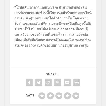
“
โรบินสัน คาดว่าแคมเปญฯ จะสามารถช่วยกระตุ้น
การจับจ่
ายของนักช้อปทั้งในส่วนหน้าร้
านและออนไลน์
ก่อนจะเข้าสู่ช่วงซัมเมอร์ได้คึ
กคักมากขึ้น โดยเฉพาะ
ในส่วนของออนไลน์ที่
คาดว่าจะมีทราฟฟิคเพิ่มสูงขึ้
นถึง
150%
ซึ่งโรบินสันได้เตรี
ยมแผนการตลาดเพื่อกระตุ้
นการจั
บจ่ายของนักช้อปในช่
วงไตรมาสแรกอย่างต่อ
เนือง เพื่อรับมือกับสถานการณ์
โลกและในประเทศ ที่จะ
ส่งผลต่อธุรกิจค้าปลี
กของไทย
”
นายอนุชิต กล่าวสรุป
SHARE:
RATE: