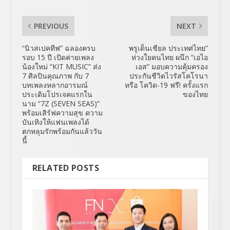
PREVIOUS
NEXT
“นิวสเปคทีฟ” ฉลองครบ
พรูเด็นเชียล ประเทศไทย”
รอบ 15 ปี เปิดค่ายเพลง
ห่วงใยคนไทย ผนึก “เอไอ
น้องใหม่ “KIT MUSIC” ส่ง
เอส” มอบความคุ้มครอง
7 ศิลปินคุณภาพ กับ 7
ประกันชีวิตไวรัสโคโรนา
บทเพลงหลากอารมณ์
หรือ โควิด-19 ฟรี! ครั้งแรก
ประเดิมโปรเจคแรกใน
ของไทย
นาม “7Z (SEVEN SEAS)”
พร้อมเสิร์ฟความสุข ความ
บันเทิงให้แฟนเพลงได้
ตกหลุมรักพร้อมกันแล้ววัน
นี้
RELATED POSTS