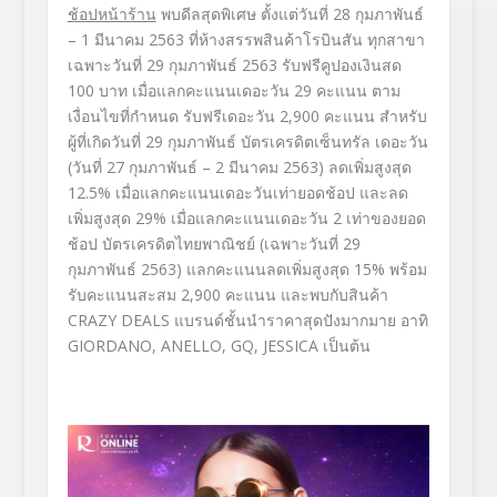
ช้อปหน้าร้าน
พบดีลสุดพิเศษ
ตั้งแต่วันที่
28
กุมภาพันธ์
– 1
มีนาคม
2563
ที่ห้างสรรพสินค้าโรบินสัน ทุกสาขา
เฉพาะวันที่
29
กุมภาพันธ์
2563
รับฟรีคูปองเงินสด
100
บาท
เมื่อ
แลก
คะแนนเดอะวัน
29
คะแนน ตาม
เงื่อนไขที่กำหนด
รับฟรีเดอะวัน
2,900
คะแนน
สำหรับ
ผู้ที่เกิดวันที่
29
กุมภาพันธ์
บัตรเครดิตเซ็นทรัล เดอะวัน
(วันที่
27
กุมภาพันธ์ –
2
มีนาคม
2563
)
ลดเพิ่มสูงสุด
12.5%
เมื่อแลกคะแนนเดอะวันเท่ายอดช้
อป และ
ลด
เพิ่มสูงสุด
29%
เมื่อแลกคะแนนเดอะวัน
2
เท่าของยอด
ช้อป
บัตรเครดิตไทยพาณิชย์
(เฉพาะวันที่
29
กุมภาพันธ์
2563
)
แลกคะแนนลดเพิ่มสูงสุด
15%
พร้อม
รับคะแนนสะสม
2,900
คะแนน
และพบกับสินค้า
CRAZY DEALS
แบรนด์ชั้นนำราคาสุดปังมากมาย
อาทิ
GIORDANO, ANELLO,
GQ, JESSICA
เป็นต้น