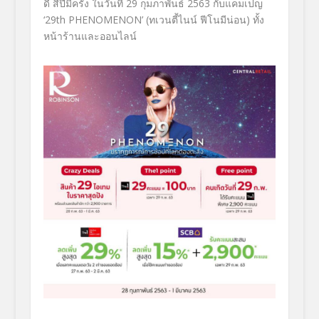
ดี สี่ปีมีครั้ง ในวันที่
29
กุมภาพันธ์
2563
กับแคมเปญ
‘29
th
PHENOMENON’
(ทเวนตี้ไนน์ ฟีโนมีน่อน)
ทั้ง
หน้าร้านและออนไลน์