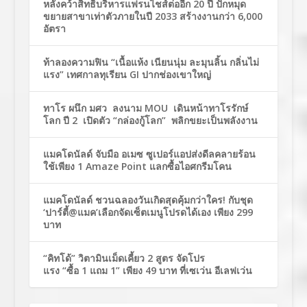
หลังคว้าสิทธิ์บริหารแฟรนไชส์ต่ออีก 20 ปี ปักหมุด
ขยายสาขาเท่าตัวภายในปี 2033 สร้างงานกว่า 6,000
อัตรา
ท้าลองความฟิน “เนื้อแห้ง เนียนนุ่ม ละมุนลิ้น กลิ่นไม่
แรง” เทศกาลทุเรียน GI ปากช่องเขาใหญ่
ทาโร ผนึก มศว ลงนาม MOU เดินหน้าทาโรรักษ์
โลก ปี 2 เปิดตัว “กล่องกู้โลก” พลิกขยะเป็นพลังงาน
แมคโดนัลด์ จับมือ อเมซ ซูเปอร์แอปส่งดีลคลายร้อน
ใช้เพียง 1 Amaze Point แลกซื้อไอศกรีมโคน
แมคโดนัลด์ ชวนฉลองวันเกิดสุดคุ้มกว่าใคร! กับชุด
‘ปาร์ตี้@แมค’เลือกจัดเซ็ตเมนูโปรดได้เอง เพียง 299
บาท
“คิทโด้” วิตามินเม็ดเคี้ยว 2 สูตร จัดโปร
แรง “ซื้อ 1 แถม 1” เพียง 49 บาท ที่เซเว่น อีเลฟเว่น