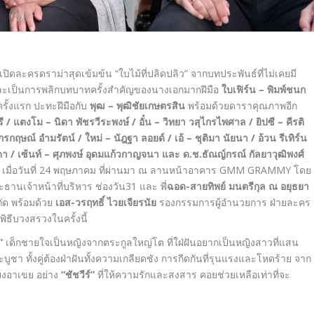
ปิดละครดราม่าสุดเข้มข้น “ใบไม้ที่ปลิดปลิว” จากบทประพันธ์ที่ไม่เคยมี
ะเป็นการพลิกบทบาทครั้งสำคัญของนางเอกมากฝีมือ
ใบเฟิร์น
– พิมพ์ชนก
รั้งแรก ปะทะฝีมือกับ
พุฒ
– พุฒิชัยเกษตรสิน
พร้อมด้วยดาราคุณภาพอีก
รี
/ แตงโม – นิดา พัชรวีระพงษ์ / อั๋น – วิทยา วสุไกรไพศาล / ยิปซี – คีรติ
กรกฤษณ์ อำมรัตน์ / ใหม่ – นัฎฐา ลอยด์ / เอ้ – ชุติมา นัยนา / อ้วน รีเทิร์น
ตจินดา / เซ้นท์ – ศุภพงษ์ อุดมแก้วกาญจนา และ ด.ช.ธัณญ์กรณ์ กัลยาวุฒิพงศ์
แล้ว เมื่อวันที่ 24 พฤษภาคม ที่ผ่านมา ณ ลานหน้าอาคาร GMM GRAMMY โดย
ะธานเจ้าหน้าที่บริหาร ช่องวัน31 และ พี่
ฉอด
-สายทิพย์ มนตรีกุล ณ อยุธยา
กัด พร้อมด้วย
เอส
-วรฤทธิ์ ไวยเจียรนัย
รองกรรมการผู้อำนวยการ ฝ่ายละคร
ิธีบวงสรวงในครั้งนี้
”
เด็กชายใจเป็นหญิงจากตระกูลใหญ่โต ที่ใฝ่ฝันอยากเป็นหญิงสาวที่แสน
และบูชา ทั้งคู่ต้องฝ่าฝันทั้งความเกลียดชัง การกีดกันที่รุนแรงและโหดร้าย จาก
พียงอาเขย อย่าง
“ชัชวีร์”
ที่ให้ความรักและสงสาร คอยช่วยเหลือเท่าที่จะ