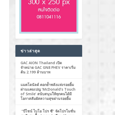
ข่าวล่าสุด
GAC AION Thailand เปิด
จำหน่าย GAC GN8 PHEV ราคาเริ่ม
ต้น 2.199 ล้านบาท
แมคโดนัลด์ ตอกย้ำพลังแห่งรอยยิ้ม
ผ่านแคมเปญ ‘McDonald’s Touch
of Smile’ สนับสนุนให้ทุกคนได้มี
โอกาสสัมผัสความสุขผ่านรอยยิ้ม
“บีไชน์ ไบโอ โปร ซี” จัดโปรโมชั่น