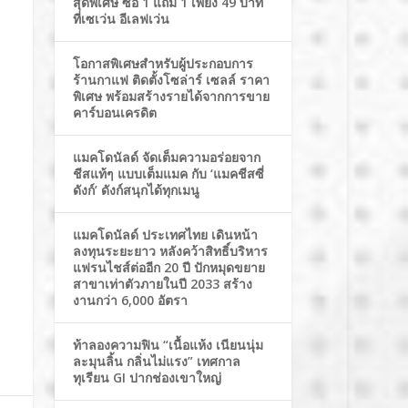
สุดพิเศษ ซื้อ 1 แถม 1 เพียง 49 บาท
ที่เซเว่น อีเลฟเว่น
โอกาสพิเศษสำหรับผู้ประกอบการ
ร้านกาแฟ ติดตั้งโซล่าร์ เซลล์ ราคา
พิเศษ พร้อมสร้างรายได้จากการขาย
คาร์บอนเครดิต
แมคโดนัลด์ จัดเต็มความอร่อยจาก
ชีสแท้ๆ แบบเต็มแมค กับ ‘แมคชีสซี่
ดังก์’ ดังก์สนุกได้ทุกเมนู
แมคโดนัลด์ ประเทศไทย เดินหน้า
ลงทุนระยะยาว หลังคว้าสิทธิ์บริหาร
แฟรนไชส์ต่ออีก 20 ปี ปักหมุดขยาย
สาขาเท่าตัวภายในปี 2033 สร้าง
งานกว่า 6,000 อัตรา
ท้าลองความฟิน “เนื้อแห้ง เนียนนุ่ม
ละมุนลิ้น กลิ่นไม่แรง” เทศกาล
ทุเรียน GI ปากช่องเขาใหญ่