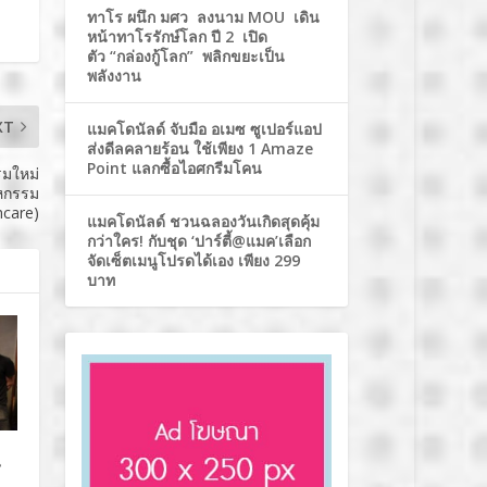
ทาโร ผนึก มศว ลงนาม MOU เดิน
หน้าทาโรรักษ์โลก ปี 2 เปิด
ตัว “กล่องกู้โลก” พลิกขยะเป็น
พลังงาน
XT
แมคโดนัลด์ จับมือ อเมซ ซูเปอร์แอป
ส่งดีลคลายร้อน ใช้เพียง 1 Amaze
Point แลกซื้อไอศกรีมโคน
รมใหม่
าหกรรม
hcare)
แมคโดนัลด์ ชวนฉลองวันเกิดสุดคุ้ม
กว่าใคร! กับชุด ‘ปาร์ตี้@แมค’เลือก
จัดเซ็ตเมนูโปรดได้เอง เพียง 299
บาท
น