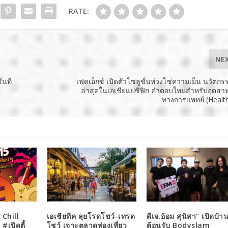
RATE:
NE
นที่
เฟดเอ็กซ์ เปิดตัวโซลูชั่นห่วงโซ่ความเย็น นวัตกร
ล่าสุดในเอเชียแปซิฟิก คำตอบใหม่สำหรับอุตส
ทางการแพทย์ (Healt
 Chill
เอเชียทีค ลุยโรดโชว์-เทรด
ดีเจ.อ้อม สุนิสา” เปิดบ้า
#เปิดตี้
โชว์ เจาะตลาดท่องเที่ยว
ต้อนรับ Bodyslam