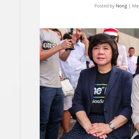
Posted by
Nong
|
May