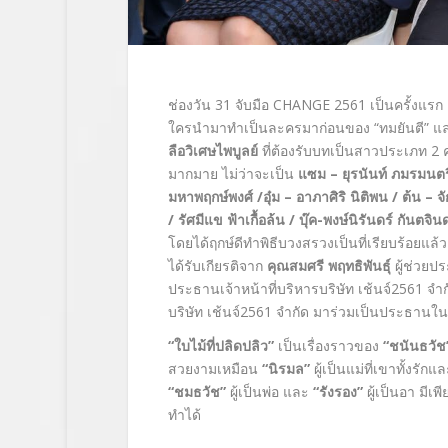
ช่องวัน 31 จับมือ CHANGE 2561 เป็นครั้งแรก เ
ใครนำมาทำเป็นละครมาก่อนของ “ทมยันตี” แล
ลือวิเศษไพบูลย์
ที่ต้องรับบทเป็นสาวประเภท 2 ค
มากมาย ไม่ว่าจะเป็น
แซม – ยุรนันท์ ภมรมนต
มหาพฤกษ์พงศ์ /อุ๋ม – อาภาศิริ นิติพน / ต้น – จั
/ รัศมีแข ฟ้าเกื้อล้น / บุ๊ค-พงษ์นิรันดร์ กัน
โดยได้ฤกษ์ดีทำพิธีบวงสรวงเป็นที่เรียบร้อย
ได้รับเกียรติจาก
คุณสมศรี พฤทธิพันธุ์
ผู้ช่วยปร
ประธานเจ้าหน้าที่บริหารบริษัท เช้นจ์2561 จำ
บริษัท เช้นจ์2561 จำกัด มาร่วมเป็นประธานในพ
“ใบไม้ที่ปลิดปลิว”
เป็นเรื่องราวของ
“ชนันธวัช
สวยงามเหมือน
“นิรมล”
ผู้เป็นแม่ที่เขาทั้งรัก
“ชมธวัช”
ผู้เป็นพ่อ และ
“รังรอง”
ผู้เป็นอา มีเ
ทำได้