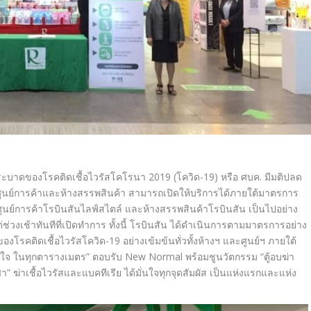
ระบาดของโรคติดเชื้อไวรัสโคโรนา
2019
(โควิด-
19
) หรือ ศบค. มีมติปลด
ูนย์การค้าและห้
างสรรพสินค้า สามารถเปิดให้บริการได้ภายใต้
มาตรการ
ูนย์การค้าโรบินสั
นไลฟ์สไตล์ และห้างสรรพสินค้าโรบินสัน เป็นไปอย่าง
่ช่วงเช้าทันทีที่เปิ
ดทำการ
ทั้งนี้ โรบินสัน ได้ดำเนินการตามมาตรการอย่
าง
องโรคติดเชื้
อไวรัสโควิด
-19
อย่างเข้มข้นทั่วทั้งห้างฯ และศูนย์ฯ ภายใต้
่นใจ ในทุกตารางเมตร
”
ตอบรับ
New Normal
พร้อมชูนวัตกรรม
“ตู้อบฆ่า
ศา
”
ฆ่าเชื้อไวรัสและแบคทีเรีย ได้มั่นใจทุกจุดสัมผัส เป็นแห่งแรกและแห่ง