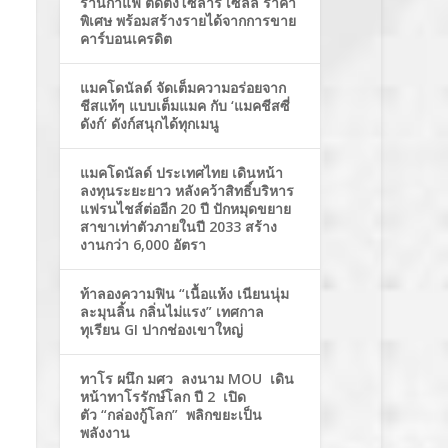
ร้านกาแฟ ติดตั้งโซล่าร์ เซลล์ ราคา
พิเศษ พร้อมสร้างรายได้จากการขาย
คาร์บอนเครดิต
แมคโดนัลด์ จัดเต็มความอร่อยจาก
ชีสแท้ๆ แบบเต็มแมค กับ ‘แมคชีสซี่
ดังก์’ ดังก์สนุกได้ทุกเมนู
แมคโดนัลด์ ประเทศไทย เดินหน้า
ลงทุนระยะยาว หลังคว้าสิทธิ์บริหาร
แฟรนไชส์ต่ออีก 20 ปี ปักหมุดขยาย
สาขาเท่าตัวภายในปี 2033 สร้าง
งานกว่า 6,000 อัตรา
ท้าลองความฟิน “เนื้อแห้ง เนียนนุ่ม
ละมุนลิ้น กลิ่นไม่แรง” เทศกาล
ทุเรียน GI ปากช่องเขาใหญ่
ทาโร ผนึก มศว ลงนาม MOU เดิน
หน้าทาโรรักษ์โลก ปี 2 เปิด
ตัว “กล่องกู้โลก” พลิกขยะเป็น
พลังงาน