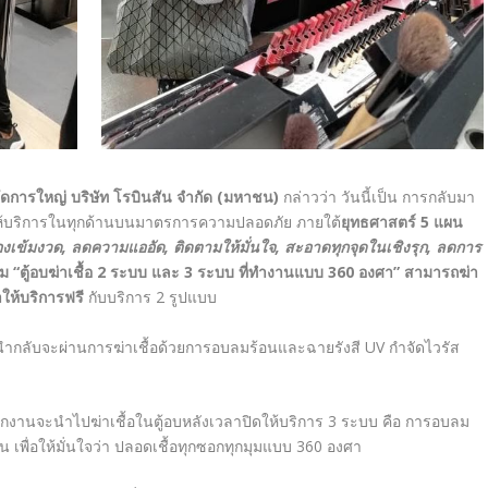
ัดการใหญ่ บริษัท โรบินสัน จำกัด (มหาชน)
กล่าวว่า วันนี้เป็น การกลับมา
มให้บริการในทุกด้านบนมาตรการความปลอดภัย
ภายใต้
ยุทธศาสตร์
5
แผน
องเข้มงวด
,
ลดความแออัด
,
ติดตามให้มั่นใจ
,
สะอาดทุกจุดในเชิงรุก
,
ลดการ
รม
“ตู้อบฆ่าเชื้อ
2
ระบบ และ
3
ระบบ ที่ทำงานแบบ
360
องศา
”
สามารถฆ่า
มาให้บริการฟรี
กับบริการ 2 รูปแบบ
ก่อนนำกลับจะผ่านการฆ่าเชื้อด้วยการอบลมร้อนและฉายรังสี
UV
กำจัดไวรัส
นักงานจะนำไปฆ่าเชื้อในตู้อบหลังเวลาปิดให้บริการ
3
ระบบ คือ การอบลม
เพื่อให้มั่นใจว่า ปลอดเชื้อทุกซอกทุกมุมแบบ
360
องศา