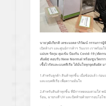
นายวุฒิเกียรติ เตชะมงคลาภิวัฒน์
กรรมการผู้จ
เปิดห้างฯ และศูนย์การค้าฯ วันแรก เราพร้อ
แม่บท รัดกุม คุมเข้ม ป้องกัน
Covid-19
(
คัดกร
สัมผัส
)
ตอบรับ
New Normal
พร้อมชูนวัตกร
เชื้อไวรัสและแบคทีเรีย ได้มั่นใจทุกจุดสัมผัส 
1.
สำหรับลูกค้า สินค้าทุกชิ้น เมื่อช้อปแล้ว 
และแบคทีเรีย เพื่อความมั่นใจ
2.
สำหรับสินค้าทุกชิ้น ที่มีการทดลองสวมใส่ พ
ร้อน
,
ฉายรงสี
UV
และปิดท้ายด้วยการอบโอโซน 