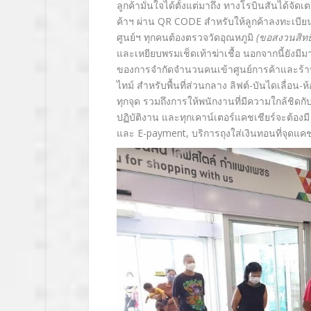
ลูกค้ามั่นใจได้ตั้งแต่มาถึง ทางโรบินสันได้จั
ค้าฯ
ผ่าน QR CODE สำหรับให้ลูกค้าลงทะเบีย
ศูนย์ฯ ทุกคนต้องตรวจวัดอุณหภูมิ
(
ขอสงวนสิทธิ์
และเหยียบพรมเช็ดเท้าฆ่าเชื้อ นอกจากนี้ยังม
ของการจำกัดจำนวนคนเข้าศูนย์การค้าและร้าน
ไทม์ สำหรับพื้นที่ส่วนกลาง ลิฟต์-บันไดเลื่อน-ห
ทุกจุด รวมถึงการให้พนักงานที่มีความใกล้ชิด
ปฏิบัติงาน และทุกเคาน์เตอร์แคชเชียร์จะต้องม
และ
E-payment,
บริการถุงใส่เงินทอนที่จุดแคช