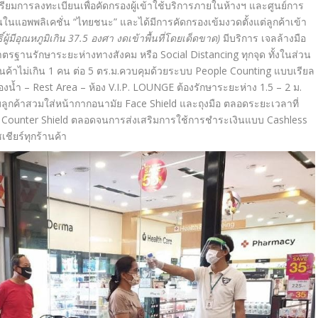
ดเตรียมการลงทะเบียนเพื่อคัดกรองผู้เข้าใช้บริการภายในห้างฯ และศูนย์การ
นในแอพพลิเคชั่น “ไทยชนะ”
และได้มีการคัดกรองเข้มงวดตั้งแต่ลูกค้าเข้า
ผู้มีอุณหภูมิเกิน
37.5
องศา งดเข้าพื้นที่โดยเด็ดขาด
)
มีบริการ
เจลล้างมือ
ีมาตรฐานรักษาระยะห่างทางสังคม หรือ
Social Distancing
ทุกจุด ทั้งในส่วน
ค้าไม่เกิน
1
คน ต่อ
5
ตร.ม.ควบคุมด้วยระบบ
People
Counting
แบบเรียล
้องน้ำ
– Rest Area –
ห้อง
V.I.P. LOUNGE
ต้องรักษาระยะห่าง
1.5 – 2
ม.
กับลูกค้าสวมใส่หน้ากากอนามัย
Face Shield
และถุงมือ ตลอดระยะเวลาที่
ี
Counter Shield
ตลอดจนการส่งเสริมการใช้การชำระเงินแบบ
Cashless
เชียร์ทุกร้านค้า