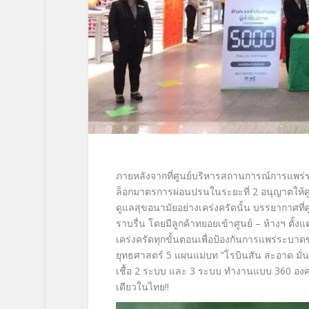
ภายหลังจากที่ศูนย์บริ
หารสถานการณ์การแพร่
ล็อกมาตรการผ่
อนปรนในระยะที่
2
อนุญาตให้ศ
ดูแลสุขอนามัยอย่างเคร่
งครัดนั้น บรรยากาศที่ศ
ราบรื่น โดยมีลูกค้าทยอยเข้าศูนย์
–
ห้างฯ ตั้งแต
เคร่งครัดทุกขั้นตอนเพื่อป้
องกันการแพร่ระบาดข
ยุทธศาสตร์
5
แผนแม่บท
“
โรบินสัน สะอาด มั
เชื้อ
2
ระบบ และ
3
ระบบ ทำงานแบบ
360
อง
เดียวในไทย
!!