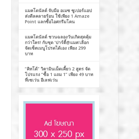
แมคโดนัลด์ จับมือ อเมซ ซูเปอร์แอป
ส่งดีลคลายร้อน ใช้เพียง 1 Amaze
Point แลกซื้อไอศกรีมโคน
แมคโดนัลด์ ชวนฉลองวันเกิดสุดคุ้ม
กว่าใคร! กับชุด ‘ปาร์ตี้@แมค’เลือก
จัดเซ็ตเมนูโปรดได้เอง เพียง 299
บาท
“คิทโด้” วิตามินเม็ดเคี้ยว 2 สูตร จัด
โปรแรง “ซื้อ 1 แถม 1” เพียง 49 บาท
ที่เซเว่น อีเลฟเว่น