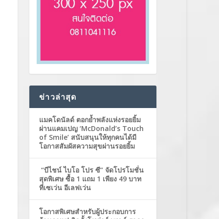
ข่าวล่าสุด
แมคโดนัลด์ ตอกย้ำพลังแห่งรอยยิ้ม
ผ่านแคมเปญ ‘McDonald’s Touch
of Smile’ สนับสนุนให้ทุกคนได้มี
โอกาสสัมผัสความสุขผ่านรอยยิ้ม
“บีไชน์ ไบโอ โปร ซี” จัดโปรโมชั่น
สุดพิเศษ ซื้อ 1 แถม 1 เพียง 49 บาท
ที่เซเว่น อีเลฟเว่น
โอกาสพิเศษสำหรับผู้ประกอบการ