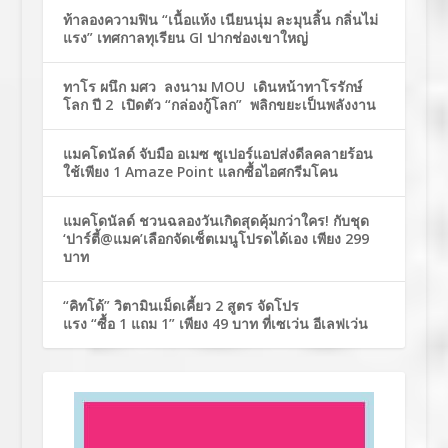
ท้าลองความฟิน “เนื้อแห้ง เนียนนุ่ม ละมุนลิ้น กลิ่นไม่
แรง” เทศกาลทุเรียน GI ปากช่องเขาใหญ่
ทาโร ผนึก มศว ลงนาม MOU เดินหน้าทาโรรักษ์
โลก ปี 2 เปิดตัว “กล่องกู้โลก” พลิกขยะเป็นพลังงาน
แมคโดนัลด์ จับมือ อเมซ ซูเปอร์แอปส่งดีลคลายร้อน
ใช้เพียง 1 Amaze Point แลกซื้อไอศกรีมโคน
แมคโดนัลด์ ชวนฉลองวันเกิดสุดคุ้มกว่าใคร! กับชุด
‘ปาร์ตี้@แมค’เลือกจัดเซ็ตเมนูโปรดได้เอง เพียง 299
บาท
“คิทโด้” วิตามินเม็ดเคี้ยว 2 สูตร จัดโปร
แรง “ซื้อ 1 แถม 1” เพียง 49 บาท ที่เซเว่น อีเลฟเว่น