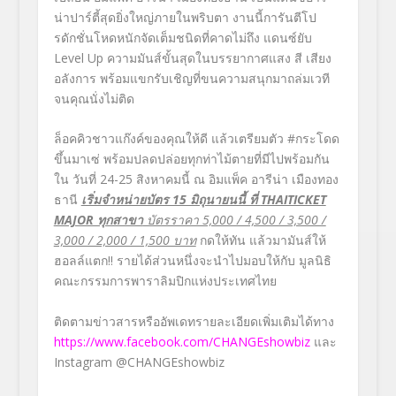
น่าปาร์ตี้สุดยิ่งใหญ่ภายในพริบตา งานนี้การันตีโป
รดักชั่นโหดหนักจัดเต็มชนิดที่คาดไม่ถึง แดนซ์ยับ
Level Up ความมันส์ขั้นสุดในบรรยากาศแสง สี เสียง
อลังการ พร้อมแขกรับเชิญที่ขนความสนุกมาถล่มเวที
จนคุณนั่งไม่ติด
ล็อคคิวชาวแก๊งค์ของคุณให้ดี แล้วเตรียมตัว #กระโดด
ขึ้นมาเซ่ พร้อมปลดปล่อยทุกท่าไม้ตายที่มีไปพร้อมกัน
ใน วันที่ 24-25 สิงหาคมนี้ ณ อิมแพ็ค อารีน่า เมืองทอง
ธานี
เริ่มจำหน่ายบัตร 15 มิถุนายนนี้ ที่
THAITICKET
MAJOR ทุกสาขา
บัตรราคา 5,000 / 4,500 / 3,500 /
3,000 / 2,000 / 1,500 บาท
กดให้ทัน แล้วมามันส์ให้
ฮอลล์แตก!! รายได้ส่วนหนึ่งจะนำไปมอบให้กับ มูลนิธิ
คณะกรรมการพาราลิมปิกแห่งประเทศไทย
ติดตามข่าวสารหรืออัพเดทรายละเอียดเพิ่มเติมได้ทาง
https://www.facebook.com/CHANGEshowbiz
และ
Instagram @CHANGEshowbiz