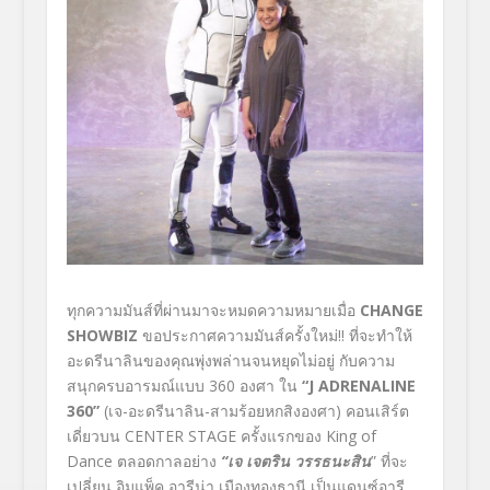
ทุกความมันส์ที่ผ่านมาจะหมดความหมายเมื่อ
CHANGE
SHOWBIZ
ขอประกาศความมันส์ครั้งใหม่!! ที่จะทำให้
อะดรีนาลินของคุณพุ่งพล่านจนหยุดไม่อยู่ กับความ
สนุกครบอารมณ์แบบ 360 องศา ใน
“
J ADRENALINE
360”
(เจ-อะดรีนาลิน-สามร้อยหกสิงองศา) คอนเสิร์ต
เดี่ยวบน CENTER STAGE ครั้งแรกของ King of
Dance ตลอดกาลอย่าง
“เจ เจตริน วรรธนะสิน
” ที่จะ
เปลี่ยน อิมแพ็ค อารีน่า เมืองทองธานี เป็นแดนซ์อารี