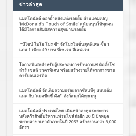
ข่าวล่าสุด
แมคโดนัลด์ ตอกย้ำพลังแห่งรอยยิ้ม ผ่านแคมเปญ
‘McDonald’s Touch of Smile’ สนับสนุนให้ทุกคน
ได้มีโอกาสสัมผัสความสุขผ่านรอยยิ้ม
“บีไชน์ ไบโอ โปร ซี” จัดโปรโมชั่นสุดพิเศษ ซื้อ 1
แถม 1 เพียง 49 บาท ที่เซเว่น อีเลฟเว่น
โอกาสพิเศษสำหรับผู้ประกอบการร้านกาแฟ ติดตั้งโซ
ล่าร์ เซลล์ ราคาพิเศษ พร้อมสร้างรายได้จากการขาย
คาร์บอนเครดิต
แมคโดนัลด์ จัดเต็มความอร่อยจากชีสแท้ๆ แบบเต็ม
แมค กับ ‘แมคชีสซี่ ดังก์’ ดังก์สนุกได้ทุกเมนู
แมคโดนัลด์ ประเทศไทย เดินหน้าลงทุนระยะยาว
หลังคว้าสิทธิ์บริหารแฟรนไชส์ต่ออีก 20 ปี ปักหมุด
ขยายสาขาเท่าตัวภายในปี 2033 สร้างงานกว่า 6,000
อัตรา