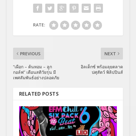
RATE:
PREVIOUS
NEXT
“เผือก – ต้นหอม – ลูก
อิลเด็กซ์ พร้อมลุยตลาด
กอล์ฟ” เตือนสติวัยรุ่น มี
ปศุสัตว์ พิลิปปินส์
เพศสัมพันธ์อย่างปลอดภัย
RELATED POSTS