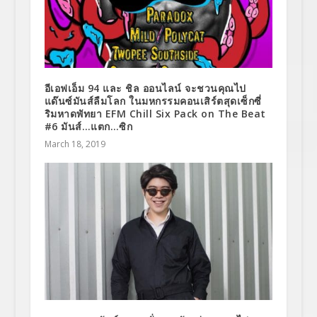
อีเอฟเอ็ม 94 และ ชิล ออนไลน์ จะชวนคุณไป
แด๊นซ์มันส์ลืมโลก ในมหกรรมคอนเสิร์ตสุดเซ็กซี่
ริมหาดพัทยา EFM Chill Six Pack on The Beat
#6 มันส์…แตก…ซิก
March 18, 2019