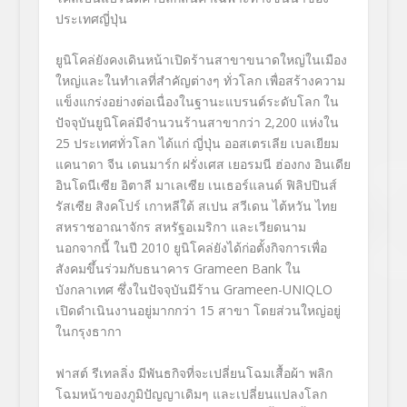
ประเทศญี่ปุ่น
ยูนิโคล่ยังคงเดินหน้าเปิดร้านสาขาขนาดใหญ่ในเมือง
ใหญ่และในทำเลที่สำคัญต่างๆ ทั่วโลก เพื่อสร้างความ
แข็งแกร่งอย่างต่อเนื่องในฐานะแบรนด์ระดับโลก ใน
ปัจจุบันยูนิโคล่มีจำนวนร้านสาขากว่า 2,200 แห่งใน
25 ประเทศทั่วโลก ได้แก่ ญี่ปุ่น ออสเตรเลีย เบลเยียม
แคนาดา จีน เดนมาร์ก ฝรั่งเศส เยอรมนี ฮ่องกง อินเดีย
อินโดนีเซีย อิตาลี มาเลเซีย เนเธอร์แลนด์ ฟิลิปปินส์
รัสเซีย สิงคโปร์ เกาหลีใต้ สเปน สวีเดน ไต้หวัน ไทย
สหราชอาณาจักร สหรัฐอเมริกา และเวียดนาม
นอกจากนี้ ในปี 2010 ยูนิโคล่ยังได้ก่อตั้งกิจการเพื่อ
สังคมขึ้นร่วมกับธนาคาร Grameen Bank ใน
บังกลาเทศ ซึ่งในปัจจุบันมีร้าน Grameen-UNIQLO
เปิดดำเนินงานอยู่มากกว่า 15 สาขา โดยส่วนใหญ่อยู่
ในกรุงธากา
ฟาสต์ รีเทลลิ่ง มีพันธกิจที่จะเปลี่ยนโฉมเสื้อผ้า พลิก
โฉมหน้าของภูมิปัญญาเดิมๆ และเปลี่ยนแปลงโลก