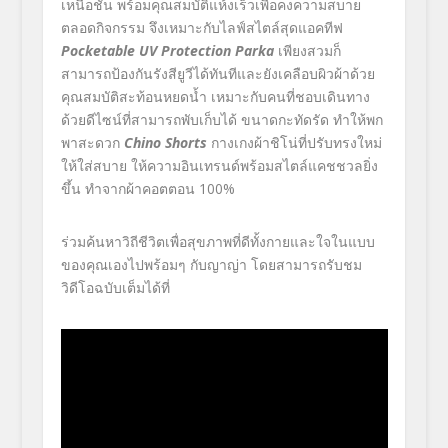
เหนือชั้น พร้อมคุณสมบัติแห้งเร็วเพื่อคงความสบาย
ตลอดกิจกรรม จึงเหมาะกับไลฟ์สไตล์สุดแอคทีฟ
Pocketable UV Protection Parka
เพียงสวมก็
สามารถป้องกันรังสียูวีได้ทันทีและยังเคลือบผิวผ้าด้วย
คุณสมบัติสะท้อนหยดน้ำ เหมาะกับคนที่ชอบเดินทาง
ด้วยดีไซน์ที่สามารถพับเก็บได้ ขนาดกะทัดรัด ทำให้พก
พาสะดวก
Chino Shorts
กางเกงผ้าชิโน่ที่ปรับทรงใหม่
ให้ใส่สบาย ให้ความอินเทรนด์พร้อมสไตล์แคชชวลยิ่ง
ขึ้น ทำจากผ้าคอตตอน
100%
ร่วมค้นหาวิถีชีวิตเพื่อสุขภาพที่ดีทั้งกายและใจในแบบ
ของคุณเองไปพร้อมๆ กับญาญ่า โดยสามารถรับชม
วิดีโอฉบับเต็มได้ที่