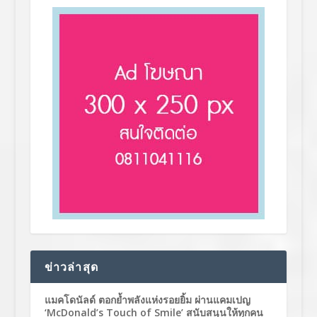
ข่าวล่าสุด
แมคโดนัลด์ ตอกย้ำพลังแห่งรอยยิ้ม ผ่านแคมเปญ
‘McDonald’s Touch of Smile’ สนับสนุนให้ทุกคน