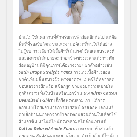
บ้านไม่ใช่แค่สถานที่สำหรับการพักผ่อนอีกต่อไป แต่คือ
พื้นที่ที่รองรับกิจกรรมและงานอดิเรกที่สนใจได้อย่าง
ไม่รู้จบ การเลือกใส่เสื้อผ้าที่เน้นฟังก์ชั่นอเนกประสงค์
และยังสวมใส่สบายจะช่วยสร้างช่วงเวลาแห่งการพัก
ผ่อนอยู่บ้านที่มีคุณภาพได้อย่างง่ายๆ ยกตัวอย่างเช่น
Satin Drape Straight Pants
กางเกงเนื้อผ้าเรยอน
ซาตินที่นุ่มลื่นสบายผิว ทรงขาตรง แมทช์ได้หลากลุค
ขอบเอวยางยืดพร้อมเชือกผูก ช่วยมอบความสบายใน
ทุกกิจกรรม ทั้งในบ้านหรือนอกบ้าน
U
AIRism Cotton
Oversized T-Shirt
เสื้อยืดทรงหลวม ภายใต้การ
ออกแบบโดยผู้อำนวยการฝ่ายศิลป์ คริสตอฟ เลอแมร์
ตัวเสื้อด้านนอกทำจากผ้าคอตตอนส่วนด้านในเลือกใช้
ผ้าแอริซึ่ม มาในดีไซน์ทรงหลวมสไตล์อินเทรนด์
Cotton Relaxed Ankle Pants
กางเกงขาห้าส่วนผ้า
คอตตอน สัมผัสนุ่มและสวมใส่ง่าย ตัดเย็บด้วยดีไซน์ขา