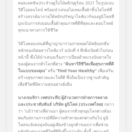
คอลเลคชันประจำฤดูใบไม้ผลิ/ฤดูร้อน 2021
ในรูปแบบ
วิดีโอออนไลน์ พร้อมนำเสนอไอเทมเสื้อผ้าชิ้นไฮไลท์ที่
สร้างสรรค์มาภายใต้หลักปรัชญาไลฟ์แวร์ของยูนิโคล่ที่
มุ่งเน้นการส่งมอบเสื้อผ้าคุณภาพที่ดีที่สุดและตอบโจทย์
ทุกแนวทางการใช้ชีวิต
วิดีโอคอนเทนต์ที่ญาญ่ามาร่วมถ่ายทอดได้หยิบยกธีม
หลักของ
นิตยสารไลฟ์แวร์ ฉบับที่ 4
ที่เพิ่งเปิดตัวไปก่อน
หน้านี้ ซึ่งได้นำเสนอเรื่องราวเปี่ยมด้วยแรงบันดาลใจ
ของผู้คนจากทั่วโลกที่ต่าง
“
ค้นหาวิถีชีวิตเพื่อสุขภาพที่ดี
ในแบบของคุณ”
หรือ
“Find Your Healthy”
เพื่อเสริม
สร้างสุขภาพกายและใจที่ดี ซึ่งถือเป็นรากฐานสำคัญ
เพื่อชีวิตที่มีความสุขอย่างยั่งยืน
นางเขมจิรา เทศประทีป ผู้อำนวยการฝ่ายการตลาด
และประชาสัมพันธ์ บริษัท ยูนิโคล่ (ประเทศไทย)
กล่าว
ว่า “แม้ว่าช่วงที่ผ่านมา ผู้คนจากทั่วทุกมุมโลกต่างต้อง
พบกับสถานการณ์ที่มีความท้าทายแตกต่างกันไป ยูนิ
โคล่จะยังคงมุ่งมั่นอยู่เคียงข้างลูกค้าของเราเพื่อช่วย
ผลักดันคุณภาพชีวิตที่ดียิ่งขึ้นกว่าเดิม ทั้งนี้ เพราะยูนิ