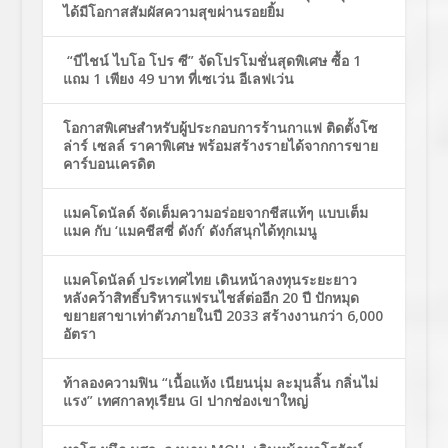
ได้มีโอกาสสัมผัสความสุขผ่านรอยยิ้ม
“บีไชน์ ไบโอ โปร ซี” จัดโปรโมชั่นสุดพิเศษ ซื้อ 1
แถม 1 เพียง 49 บาท ที่เซเว่น อีเลฟเว่น
โอกาสพิเศษสำหรับผู้ประกอบการร้านกาแฟ ติดตั้งโซ
ล่าร์ เซลล์ ราคาพิเศษ พร้อมสร้างรายได้จากการขาย
คาร์บอนเครดิต
แมคโดนัลด์ จัดเต็มความอร่อยจากชีสแท้ๆ แบบเต็ม
แมค กับ ‘แมคชีสซี่ ดังก์’ ดังก์สนุกได้ทุกเมนู
แมคโดนัลด์ ประเทศไทย เดินหน้าลงทุนระยะยาว
หลังคว้าสิทธิ์บริหารแฟรนไชส์ต่ออีก 20 ปี ปักหมุด
ขยายสาขาเท่าตัวภายในปี 2033 สร้างงานกว่า 6,000
อัตรา
ท้าลองความฟิน “เนื้อแห้ง เนียนนุ่ม ละมุนลิ้น กลิ่นไม่
แรง” เทศกาลทุเรียน GI ปากช่องเขาใหญ่