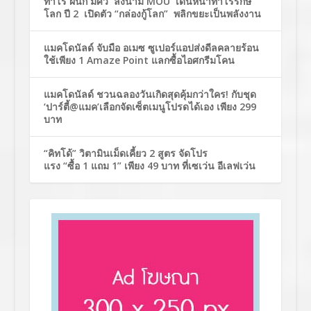
ทาโร ผนึก มศว ลงนาม MOU เดินหน้าทาโรรักษ์
โลก ปี 2 เปิดตัว “กล่องกู้โลก” พลิกขยะเป็นพลังงาน
แมคโดนัลด์ จับมือ อเมซ ซูเปอร์แอปส่งดีลคลายร้อน
ใช้เพียง 1 Amaze Point แลกซื้อไอศกรีมโคน
แมคโดนัลด์ ชวนฉลองวันเกิดสุดคุ้มกว่าใคร! กับชุด
‘ปาร์ตี้@แมค’เลือกจัดเซ็ตเมนูโปรดได้เอง เพียง 299
บาท
“คิทโด้” วิตามินเม็ดเคี้ยว 2 สูตร จัดโปร
แรง “ซื้อ 1 แถม 1” เพียง 49 บาท ที่เซเว่น อีเลฟเว่น