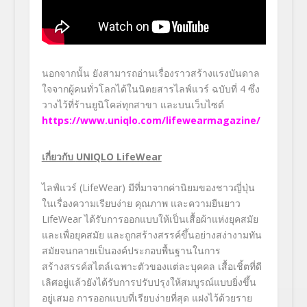
นอกจากนั้น ยังสามารถอ่านเรื่องราวสร้างแรงบันดาล
ใจจากผู้คนทั่วโลกได้ในนิตยสารไลฟ์แวร์ ฉบับที่ 4 ซึ่ง
วางไว้ที่ร้านยูนิโคล่ทุกสาขา และบนเว็บไซต์
https://www.uniqlo.com/lifewearmagazine/
เกี่ยวกับ
UNIQLO LifeWear
ไลฟ์แวร์ (LifeWear) มีที่มาจากค่านิยมของชาวญี่ปุ่น
ในเรื่องความเรียบง่าย คุณภาพ และความยืนยาว
LifeWear ได้รับการออกแบบให้เป็นเสื้อผ้าแห่งยุคสมัย
และเพื่อยุคสมัย และถูกสร้างสรรค์ขึ้นอย่างสง่างามทัน
สมัยจนกลายเป็นองค์ประกอบพื้นฐานในการ
สร้างสรรค์สไตล์เฉพาะตัวของแต่ละบุคคล เสื้อเชิ้ตที่ดี
เลิศอยู่แล้วยังได้รับการปรับปรุงให้สมบูรณ์แบบยิ่งขึ้น
อยู่เสมอ การออกแบบที่เรียบง่ายที่สุด แฝงไว้ด้วยราย