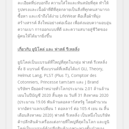
ละเอียดที่บ่งบอกถึง ความใส่ใจและทันสมัยที่สุด ทำให้
รูปทรงและเนื้อผ้าที่ดีที่สุดกลายเป็นสิ่งที่ทุกคนสามารถ
ซื้อหา และเข้าถึงได้ง่าย LifeWear คือเสื้อผ้าที่มุ่ง
สร้างสรรค์ สิ่งใหม่อย่างต่อเนื่อง เพื่อส่งมอบความอบอุ่น
ความเบา การออกแบบที่ดี และความสบายสู่ชีวิตของ
ผู้คนให้ได้มากยิ่งขึ้น
เกี่ยวกับ ยูนิโคล่ และ ฟาสต์ รีเทลลิ่ง
ยูนิโคล่เป็นแบรนด์ที่ใหญ่ที่สุดในกลุ่ม ฟาสต์ รีเทลลิ่ง
ทั้ง 8 แบรนด์ ซึ่งแบรนด์ที่เหลือได้แก่ GU, Theory,
Helmut Lang, PLST (Plus T), Comptoir des
Cotonniers, Princesse tam.tam และ J Brand
บริษัทฯ มียอดจำหน่ายทั่วโลกประมาณ 2.
0
1 ล้านล้าน
เยนในปีบัญชี 2020 สิ้นสุด ณ วันที่ 31 สิงหาคม 20
20
(ประมาณ 19.
06
พันล้านดอลลาร์สหรัฐ โดยคำนวณ
จากอัตราแลกเปลี่ยน 1 ดอลลาร์ ต่อ 105.
4
เยน ณ สิ้น
เดือนสิงหาคม 20
20
) ฟาสต์ รีเทลลิ่ง เป็นหนึ่งในบริษัท
ค้าปลีกสินค้าเครื่องแต่งกายที่ใหญ่ที่สุดในโลก และยูนิ
โคล่เป็นแบรนด์ค้าปลีกสินค้าเฉพาะทางชั้นนำของ