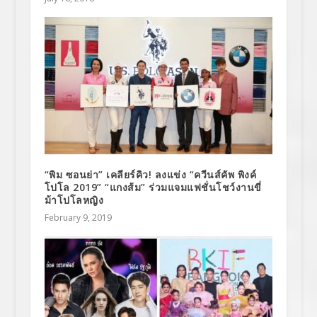
“พิม ซอนย่า” เคลียร์คิว! ลงแข่ง “ควีนส์คัพ พิงค์
โปโล 2019” “แกงส้ม” ร่วมแจมแฟชั่นโชว์งานขี่
ม้าโปโลหญิง
February 9, 2019